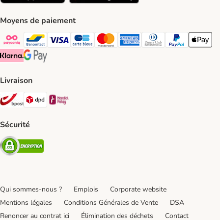
Moyens de paiement
Payconiq Payment Method
bancontact Payment Method
Visa Payment Method
carte bleue Payment Method
Master card Payment Method
American express Payment Meth
Diners club Payment Met
Paypal Payment 
Apple Pa
Klarna Payment Method
Google Pay Payment Method
Livraison
Bpost Shipping Method
DPD Shipping Method
Mondial relay Shipping Method
Sécurité
Security
Qui sommes-nous ?
Emplois
Corporate website
Mentions légales
Conditions Générales de Vente
DSA
Renoncer au contrat ici
Élimination des déchets
Contact