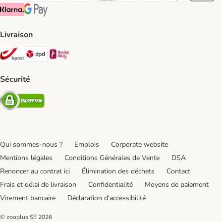
Klarna Payment Method
Google Pay Payment Method
Livraison
Bpost Shipping Method
DPD Shipping Method
Mondial relay Shipping Method
Sécurité
Security
Qui sommes-nous ?
Emplois
Corporate website
Mentions légales
Conditions Générales de Vente
DSA
Renoncer au contrat ici
Élimination des déchets
Contact
Frais et délai de livraison
Confidentialité
Moyens de paiement
Virement bancaire
Déclaration d'accessibilité
© zooplus SE
2026