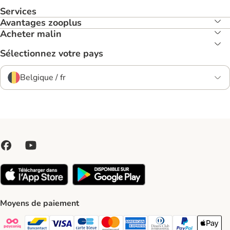
Services
Avantages zooplus
Acheter malin
Sélectionnez votre pays
Belgique / fr
Moyens de paiement
Payconiq Payment Method
bancontact Payment Method
Visa Payment Method
carte bleue Payment Method
Master card Payment Method
American express Payment Meth
Diners club Payment Met
Paypal Payment 
Apple Pa