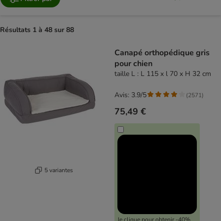
Résultats 1 à 48 sur 88
product items have been changed
Canapé orthopédique gris
pour chien
taille L : L 115 x l 70 x H 32 cm
Avis: 3.9/5
(
2571
)
75,49 €
5 variantes
Je clique pour obtenir -40%