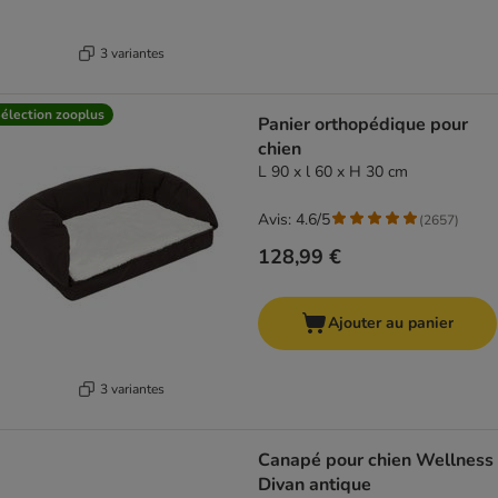
3 variantes
élection zooplus
Panier orthopédique pour
chien
L 90 x l 60 x H 30 cm
Avis: 4.6/5
(
2657
)
128,99 €
Ajouter au panier
3 variantes
Canapé pour chien Wellness
Divan antique