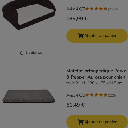
Avis: 4.6/5
(
2657
)
189,99 €
Ajouter au panier
3 variantes
Matelas orthopédique Pawz
& Pepper Aurora pour chien
taille XL : L 120 x l 85 x H 5 cm
Avis: 4.6/5
(
223
)
61,49 €
Ajouter au panier