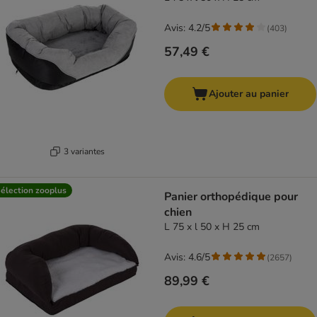
Avis: 4.2/5
(
403
)
57,49 €
Ajouter au panier
3 variantes
élection zooplus
Panier orthopédique pour
chien
L 75 x l 50 x H 25 cm
Avis: 4.6/5
(
2657
)
89,99 €