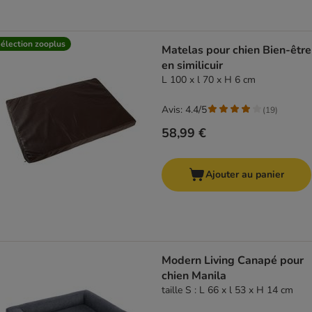
élection zooplus
Matelas pour chien Bien-être
en similicuir
L 100 x l 70 x H 6 cm
Avis: 4.4/5
(
19
)
58,99 €
Ajouter au panier
Modern Living Canapé pour
chien Manila
taille S : L 66 x l 53 x H 14 cm