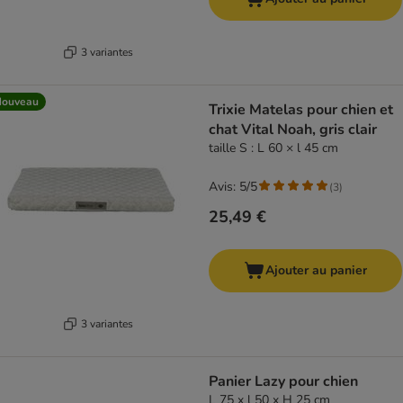
3 variantes
Nouveau
Trixie Matelas pour chien et
chat Vital Noah, gris clair
taille S : L 60 × l 45 cm
Avis: 5/5
(
3
)
25,49 €
Ajouter au panier
3 variantes
Panier Lazy pour chien
L 75 x l 50 x H 25 cm