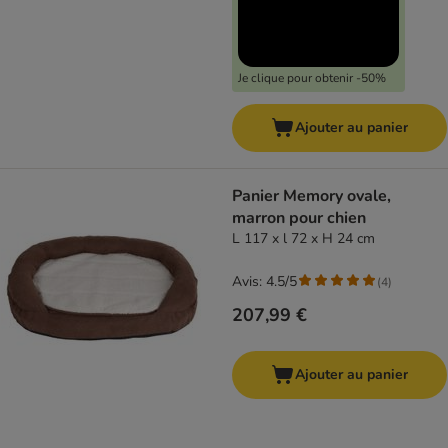
Je clique pour obtenir -50%
Ajouter au panier
Panier Memory ovale,
marron pour chien
L 117 x l 72 x H 24 cm
Avis: 4.5/5
(
4
)
207,99 €
Ajouter au panier