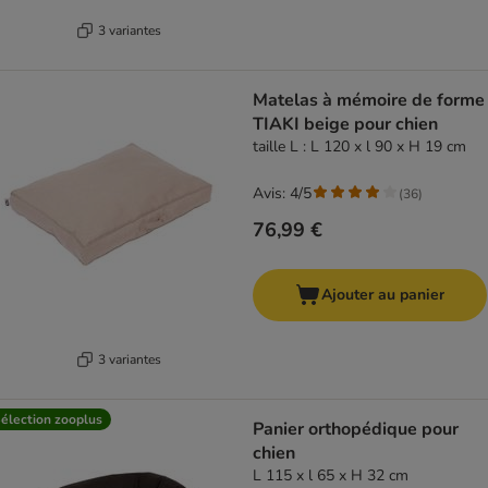
3 variantes
Matelas à mémoire de forme
TIAKI beige pour chien
taille L : L 120 x l 90 x H 19 cm
Avis: 4/5
(
36
)
76,99 €
Ajouter au panier
3 variantes
élection zooplus
Panier orthopédique pour
chien
L 115 x l 65 x H 32 cm