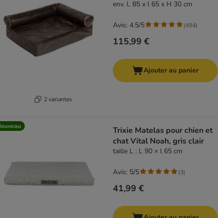
env. L 85 x l 65 x H 30 cm
Avis: 4.5/5
(
494
)
115,99 €
Ajouter au panier
2 variantes
Nouveau
Trixie Matelas pour chien et
chat Vital Noah, gris clair
taille L : L 90 × l 65 cm
Avis: 5/5
(
3
)
41,99 €
Ajouter au panier