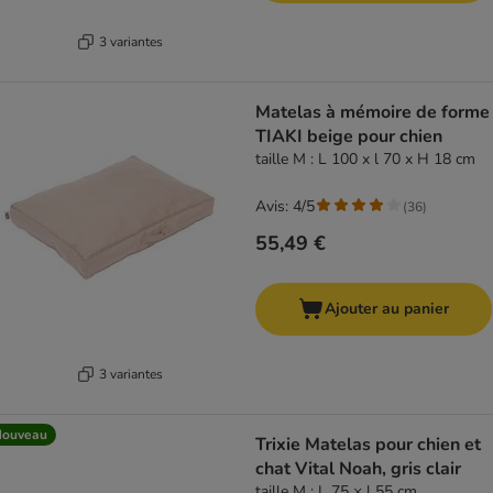
3 variantes
Matelas à mémoire de forme
TIAKI beige pour chien
taille M : L 100 x l 70 x H 18 cm
Avis: 4/5
(
36
)
55,49 €
Ajouter au panier
3 variantes
Nouveau
Trixie Matelas pour chien et
chat Vital Noah, gris clair
taille M : L 75 × l 55 cm