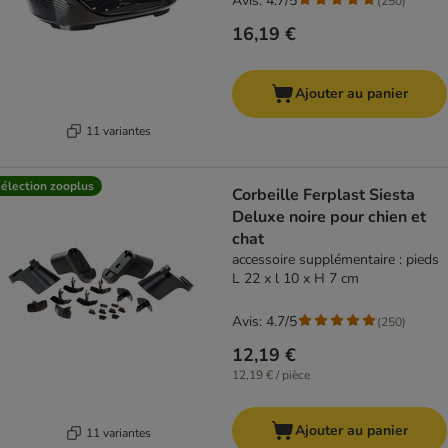
Avis: 4.7/5
(
250
)
16,19 €
Ajouter au panier
11 variantes
élection zooplus
Corbeille Ferplast Siesta
Deluxe noire pour chien et
chat
accessoire supplémentaire : pieds
L 22 x l 10 x H 7 cm
Avis: 4.7/5
(
250
)
12,19 €
12,19 € / pièce
Ajouter au panier
11 variantes