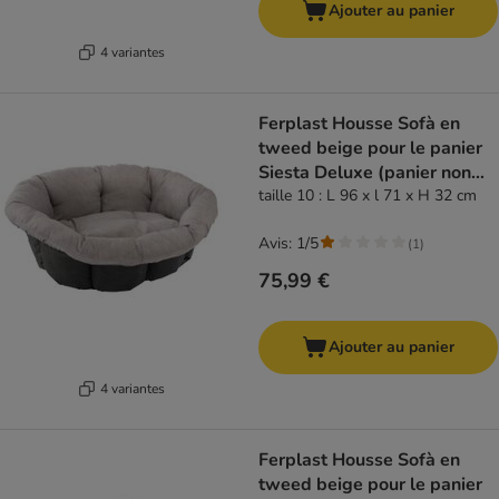
Ajouter au panier
4 variantes
Ferplast Housse Sofà en
tweed beige pour le panier
Siesta Deluxe (panier non
inclus)
taille 10 : L 96 x l 71 x H 32 cm
Avis: 1/5
(
1
)
75,99 €
Ajouter au panier
4 variantes
Ferplast Housse Sofà en
tweed beige pour le panier