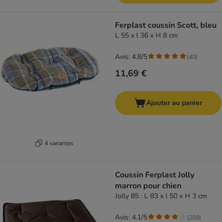
Ferplast coussin Scott, bleu
L 55 x l 36 x H 8 cm
Avis: 4.8/5
(
40
)
11,69 €
Ajouter au panier
4 variantes
Coussin Ferplast Jolly
marron pour chien
Jolly 85 : L 83 x l 50 x H 3 cm
Avis: 4.1/5
(
208
)