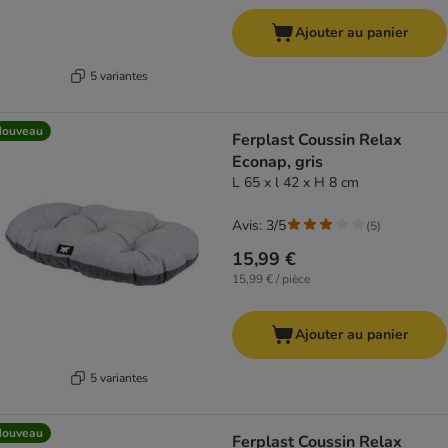
Ajouter au panier
5 variantes
Nouveau
Ferplast Coussin Relax
Econap, gris
L 65 x l 42 x H 8 cm
Avis: 3/5
(
5
)
15,99 €
15,99 € / pièce
Ajouter au panier
5 variantes
Nouveau
Ferplast Coussin Relax