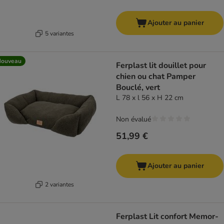
Ajouter au panier
5 variantes
Nouveau
Ferplast lit douillet pour
chien ou chat Pamper
Bouclé, vert
L 78 x l 56 x H 22 cm
Non évalué
51,99 €
Ajouter au panier
2 variantes
Ferplast Lit confort Memor-