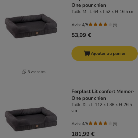
One pour chien
Taille M : L 64 x l 52 x H 16,5 cm
Avis: 4/5
(
9
)
53,99 €
Ajouter au panier
3 variantes
Ferplast Lit confort Memor-
One pour chien
Taille XL : L 112 x l 88 x H 26,5
cm
Avis: 4/5
(
9
)
181,99 €