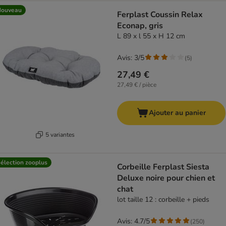
Nouveau
Ferplast Coussin Relax
Econap, gris
L 89 x l 55 x H 12 cm
Avis: 3/5
(
5
)
27,49 €
27,49 € / pièce
Ajouter au panier
5 variantes
élection zooplus
Corbeille Ferplast Siesta
Deluxe noire pour chien et
chat
lot taille 12 : corbeille + pieds
Avis: 4.7/5
(
250
)