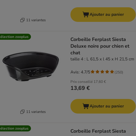
Ajouter au panier
11 variantes
élection zooplus
Corbeille Ferplast Siesta
Deluxe noire pour chien et
chat
taille 4 : L 61,5 x l 45 x H 21,5 cm
Avis: 4.7/5
(
250
)
Prix conseillé
17,60 €
13,69 €
Ajouter au panier
11 variantes
élection zooplus
Corbeille Ferplast Siesta