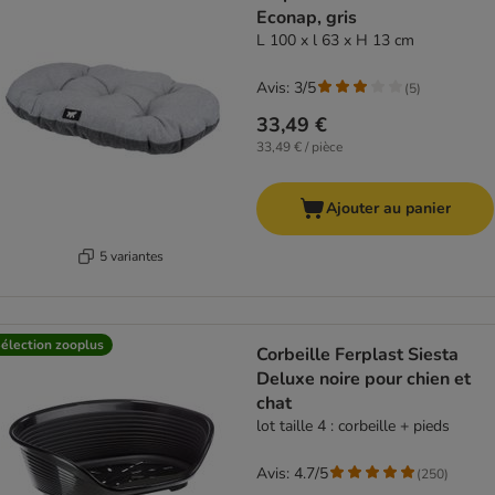
Econap, gris
L 100 x l 63 x H 13 cm
Avis: 3/5
(
5
)
33,49 €
33,49 € / pièce
Ajouter au panier
5 variantes
élection zooplus
Corbeille Ferplast Siesta
Deluxe noire pour chien et
chat
lot taille 4 : corbeille + pieds
Avis: 4.7/5
(
250
)