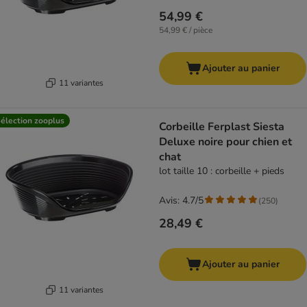
54,99 €
54,99 € / pièce
Ajouter au panier
11 variantes
élection zooplus
Corbeille Ferplast Siesta
Deluxe noire pour chien et
chat
lot taille 10 : corbeille + pieds
Avis: 4.7/5
(
250
)
28,49 €
Ajouter au panier
11 variantes