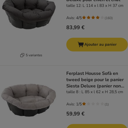
taille 12: L 114 x l 83 x H 37 cm
Avis: 4/5
(
160
)
83,99 €
Ajouter au panier
5 variantes
Ferplast Housse Sofà en
tweed beige pour le panier
Siesta Deluxe (panier non
inclus)
taille 8 : L 85 x l 62 x H 28,5 cm
Avis: 1/5
(
1
)
59,99 €