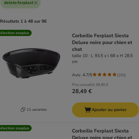
delete
:
ferplast
Résultats 1 à 48 sur 96
product items have been changed
élection zooplus
Corbeille Ferplast Siesta
Deluxe noire pour chien et
chat
taille 10 : L 93,5 x l 68 x H 28,5
cm
Avis: 4.7/5
(
250
)
Prix conseillé
39,90 €
28,49 €
Ajouter au panier
11 variantes
élection zooplus
Corbeille Ferplast Siesta
Deluxe noire pour chien et