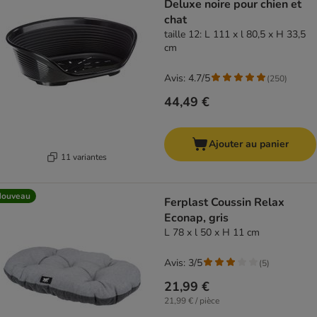
Deluxe noire pour chien et
chat
taille 12: L 111 x l 80,5 x H 33,5
cm
Avis: 4.7/5
(
250
)
44,49 €
Ajouter au panier
11 variantes
Nouveau
Ferplast Coussin Relax
Econap, gris
L 78 x l 50 x H 11 cm
Avis: 3/5
(
5
)
21,99 €
21,99 € / pièce