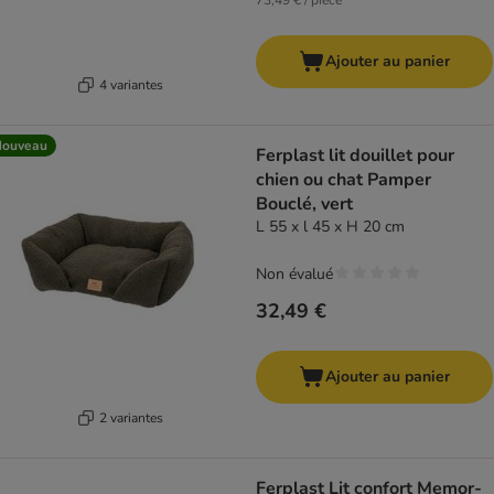
73,49 € / pièce
Ajouter au panier
4 variantes
Nouveau
Ferplast lit douillet pour
chien ou chat Pamper
Bouclé, vert
L 55 x l 45 x H 20 cm
Non évalué
32,49 €
Ajouter au panier
2 variantes
Ferplast Lit confort Memor-