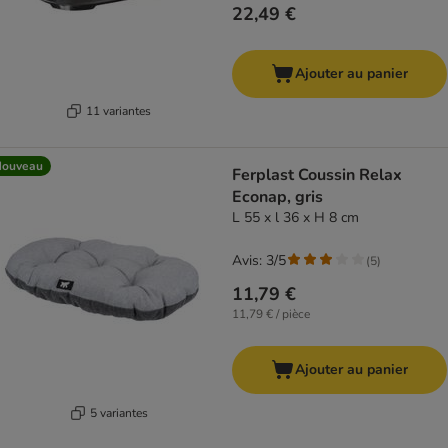
22,49 €
Ajouter au panier
11 variantes
Nouveau
Ferplast Coussin Relax
Econap, gris
L 55 x l 36 x H 8 cm
Avis: 3/5
(
5
)
11,79 €
11,79 € / pièce
Ajouter au panier
5 variantes