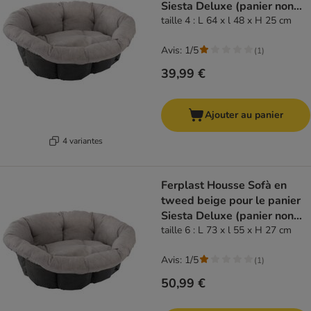
Siesta Deluxe (panier non
inclus)
taille 4 : L 64 x l 48 x H 25 cm
Avis: 1/5
(
1
)
39,99 €
Ajouter au panier
4 variantes
Ferplast Housse Sofà en
tweed beige pour le panier
Siesta Deluxe (panier non
inclus)
taille 6 : L 73 x l 55 x H 27 cm
Avis: 1/5
(
1
)
50,99 €