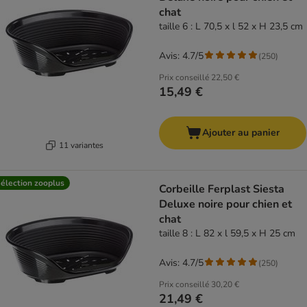
chat
taille 6 : L 70,5 x l 52 x H 23,5 cm
Avis: 4.7/5
(
250
)
Prix conseillé
22,50 €
15,49 €
Ajouter au panier
11 variantes
élection zooplus
Corbeille Ferplast Siesta
Deluxe noire pour chien et
chat
taille 8 : L 82 x l 59,5 x H 25 cm
Avis: 4.7/5
(
250
)
Prix conseillé
30,20 €
21,49 €