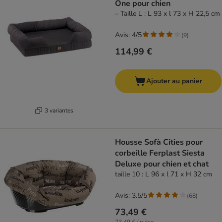
One pour chien
– Taille L : L 93 x l 73 x H 22,5 cm
Avis: 4/5
(
9
)
114,99 €
Ajouter au panier
3 variantes
Housse Sofà Cities pour
corbeille Ferplast Siesta
Deluxe pour chien et chat
taille 10 : L 96 x l 71 x H 32 cm
Avis: 3.5/5
(
68
)
73,49 €