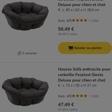
Deluxe pour chien et chat
8 : L 85 x l 62 x H 28,5 cm
Avis: 4/5
(
160
)
56,49 €
56,49 € / pièce
Ajouter au panier
5 variantes
Housse Sofà anthracite pour
corbeille Ferplast Siesta
Deluxe pour chien et chat
6 : L 73 x l 55 x H 27 cm
Avis: 4/5
(
160
)
47,49 €
47,49 € / pièce