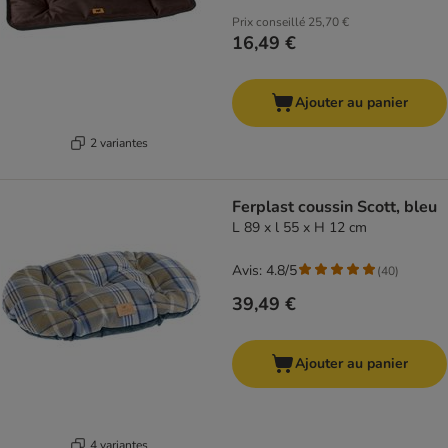
Prix conseillé
25,70 €
16,49 €
Ajouter au panier
2 variantes
Ferplast coussin Scott, bleu
L 89 x l 55 x H 12 cm
Avis: 4.8/5
(
40
)
39,49 €
Ajouter au panier
4 variantes