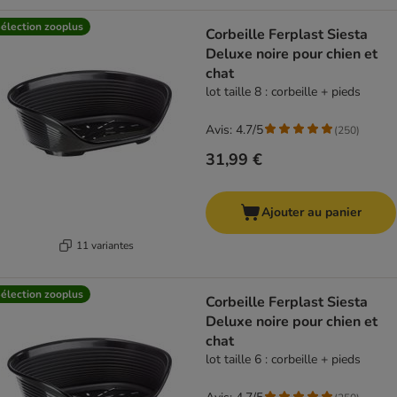
élection zooplus
Corbeille Ferplast Siesta
Deluxe noire pour chien et
chat
lot taille 8 : corbeille + pieds
Avis: 4.7/5
(
250
)
31,99 €
Ajouter au panier
11 variantes
élection zooplus
Corbeille Ferplast Siesta
Deluxe noire pour chien et
chat
lot taille 6 : corbeille + pieds