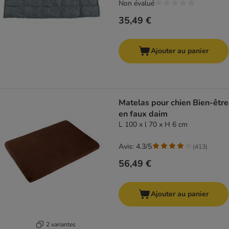
Non évalué
35,49 €
Ajouter au panier
Matelas pour chien Bien-être
en faux daim
L 100 x l 70 x H 6 cm
Avis: 4.3/5
(
413
)
56,49 €
Ajouter au panier
2 variantes