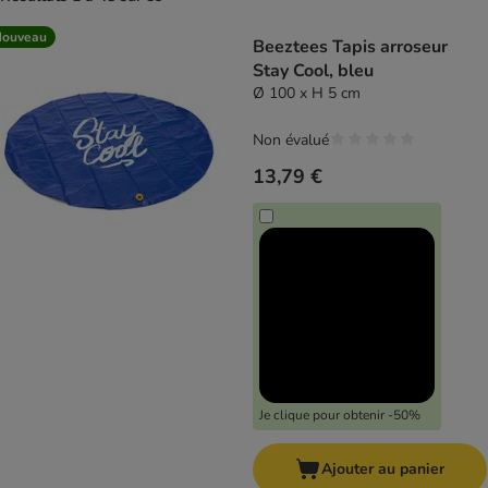
product items have been changed
Nouveau
Beeztees Tapis arroseur
Stay Cool, bleu
Ø 100 x H 5 cm
Non évalué
13,79 €
Je clique pour obtenir -50%
Ajouter au panier