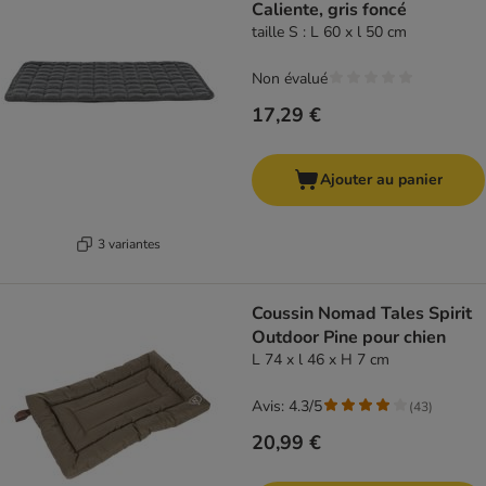
Caliente, gris foncé
taille S : L 60 x l 50 cm
Non évalué
17,29 €
Ajouter au panier
3 variantes
Coussin Nomad Tales Spirit
Outdoor Pine pour chien
L 74 x l 46 x H 7 cm
Avis: 4.3/5
(
43
)
20,99 €