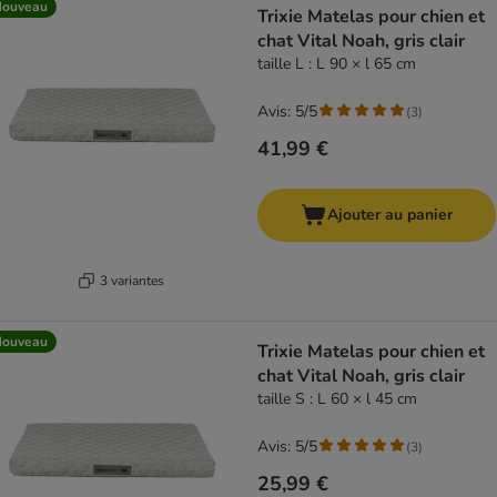
Nouveau
Trixie Matelas pour chien et
chat Vital Noah, gris clair
taille L : L 90 × l 65 cm
Avis: 5/5
(
3
)
41,99 €
Ajouter au panier
3 variantes
Nouveau
Trixie Matelas pour chien et
chat Vital Noah, gris clair
taille S : L 60 × l 45 cm
Avis: 5/5
(
3
)
25,99 €