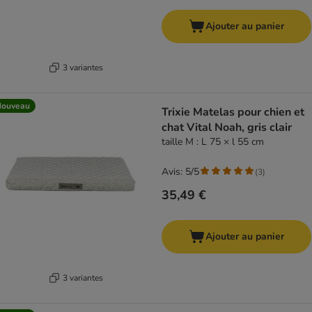
Ajouter au panier
3 variantes
Nouveau
Trixie Matelas pour chien et
chat Vital Noah, gris clair
taille M : L 75 × l 55 cm
Avis: 5/5
(
3
)
35,49 €
Ajouter au panier
3 variantes