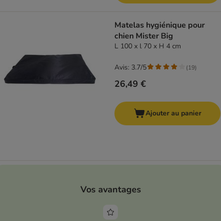
Matelas hygiénique pour
chien Mister Big
L 100 x l 70 x H 4 cm
Avis: 3.7/5
(
19
)
26,49 €
Ajouter au panier
Vos avantages