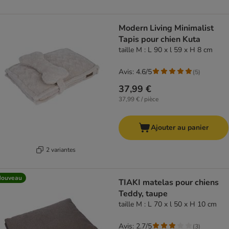
Modern Living Minimalist
Tapis pour chien Kuta
taille M : L 90 x l 59 x H 8 cm
Avis: 4.6/5
(
5
)
37,99 €
37,99 € / pièce
Ajouter au panier
2 variantes
Nouveau
TIAKI matelas pour chiens
Teddy, taupe
taille M : L 70 x l 50 x H 10 cm
Avis: 2.7/5
(
3
)