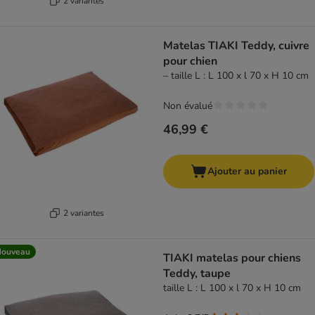
2 variantes
Matelas TIAKI Teddy, cuivre
pour chien
– taille L : L 100 x l 70 x H 10 cm
Non évalué
46,99 €
Ajouter au panier
2 variantes
Nouveau
TIAKI matelas pour chiens
Teddy, taupe
taille L : L 100 x l 70 x H 10 cm