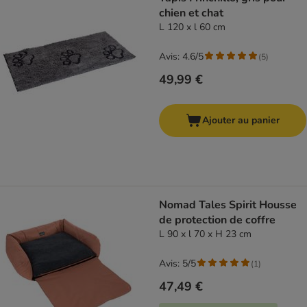
chien et chat
L 120 x l 60 cm
Avis: 4.6/5
(
5
)
49,99 €
Ajouter au panier
Nomad Tales Spirit Housse
de protection de coffre
L 90 x l 70 x H 23 cm
Avis: 5/5
(
1
)
47,49 €