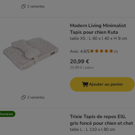
2 variantes
Modern Living Minimalist
Tapis pour chien Kuta
taille XS : L 60 x l 40 x H 8 cm
Avis: 4.6/5
(
5
)
20,99 €
20,99 € / pièce
Ajouter au panier
2 variantes
Nouveau
Trixie Tapis de repos Elli,
gris foncé pour chien et chat
taille L : L 110 x l 80 cm