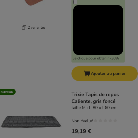
2 variantes
Je clique pour obtenir -30%
Ajouter au panier
Nouveau
Trixie Tapis de repos
Caliente, gris foncé
taille M : L 80 x l 60 cm
Non évalué
19,19 €