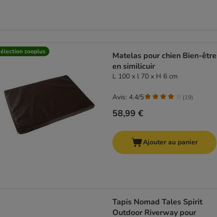
élection zooplus
Matelas pour chien Bien-être
en similicuir
L 100 x l 70 x H 6 cm
Avis: 4.4/5
(
19
)
58,99 €
Ajouter au panier
Tapis Nomad Tales Spirit
Outdoor Riverway pour