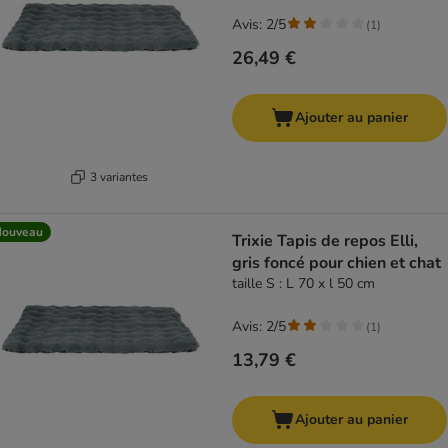
Avis: 2/5
(
1
)
26,49 €
Ajouter au panier
3 variantes
Nouveau
Trixie Tapis de repos Elli,
gris foncé pour chien et chat
taille S : L 70 x l 50 cm
Avis: 2/5
(
1
)
13,79 €
Ajouter au panier