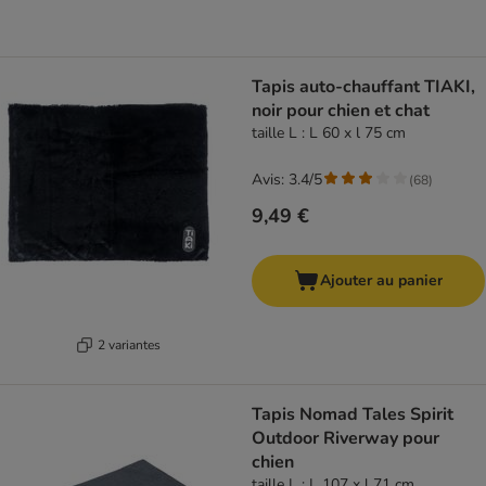
Tapis auto-chauffant TIAKI,
noir pour chien et chat
taille L : L 60 x l 75 cm
Avis: 3.4/5
(
68
)
9,49 €
Ajouter au panier
2 variantes
Tapis Nomad Tales Spirit
Outdoor Riverway pour
chien
taille L : L 107 x l 71 cm