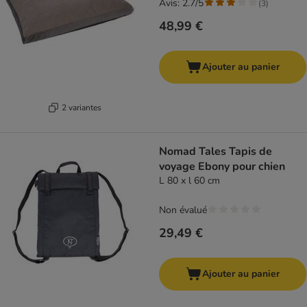
Avis: 2.7/5
(
3
)
48,99 €
Ajouter au panier
2 variantes
Nomad Tales Tapis de
voyage Ebony pour chien
L 80 x l 60 cm
Non évalué
29,49 €
Ajouter au panier