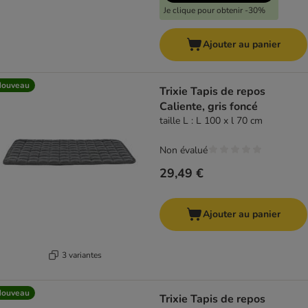
Je clique pour obtenir -30%
Ajouter au panier
Nouveau
Trixie Tapis de repos
Caliente, gris foncé
taille L : L 100 x l 70 cm
Non évalué
29,49 €
Ajouter au panier
3 variantes
Nouveau
Trixie Tapis de repos