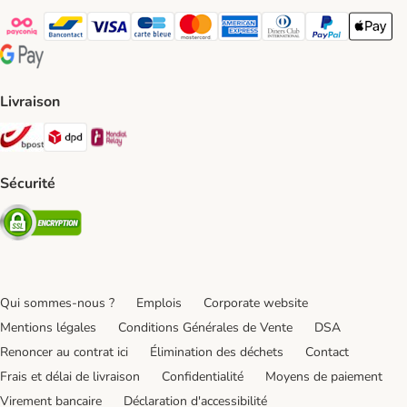
Payconiq Payment Method
bancontact Payment Method
Visa Payment Method
carte bleue Payment Method
Master card Payment Method
American express Payment Meth
Diners club Payment Met
Paypal Payment 
Apple Pa
Google Pay Payment Method
Livraison
Bpost Shipping Method
DPD Shipping Method
Mondial relay Shipping Method
Sécurité
Security
Qui sommes-nous ?
Emplois
Corporate website
Mentions légales
Conditions Générales de Vente
DSA
Renoncer au contrat ici
Élimination des déchets
Contact
Frais et délai de livraison
Confidentialité
Moyens de paiement
Virement bancaire
Déclaration d'accessibilité