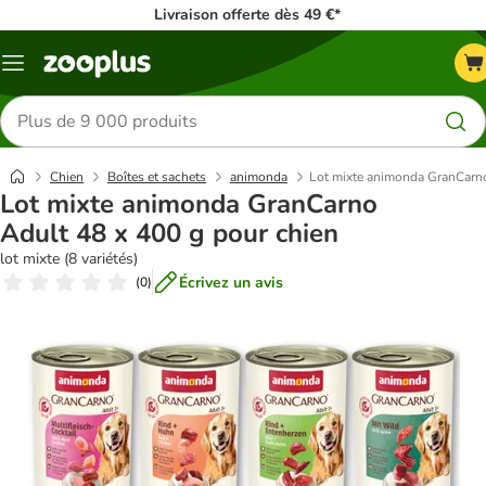
Livraison offerte dès 49 €*
Menu
Rechercher
des
produits
Chien
Boîtes et sachets
animonda
Lot mixte animonda GranCarno
Lot mixte animonda GranCarno
Adult 48 x 400 g pour chien
lot mixte (8 variétés)
Écrivez un avis
(
0
)