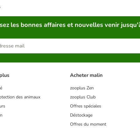
s
sez les bonnes affaires et nouvelles venir jusqu'
plus
Acheter malin
té
zooplus Zen
tection des animaux
zooplus Club
urs
Offres spéciales
on
Déstockage
Offres du moment
s