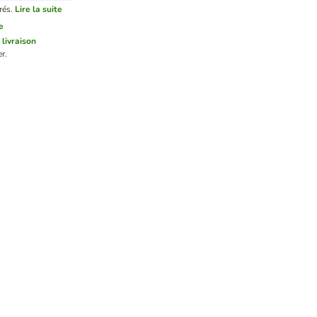
rés.
Lire la suite
e
 livraison
r.