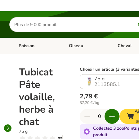
Rechercher
des
produits
Poisson
Oiseau
Cheval
Chat
Dérouler les catégories: Rongeur & Co
Dérouler les catégories: Poisson
Dérouler les 
Tubicat
Choisir un article (3 variantes
75 g
Pâte
2113585.1
volaille,
2,79 €
37,20 € / kg
herbe à
Aj
chat
p
Collectez 3 zooPoints 
75 g
produit
(
0
)