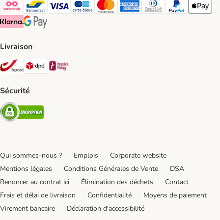
Payconiq Payment Method
bancontact Payment Method
Visa Payment Method
carte bleue Payment Method
Master card Payment Method
American express Payment Meth
Diners club Payment Met
Paypal Payment 
Apple Pa
Klarna Payment Method
Google Pay Payment Method
Livraison
Bpost Shipping Method
DPD Shipping Method
Mondial relay Shipping Method
Sécurité
Security
Qui sommes-nous ?
Emplois
Corporate website
Mentions légales
Conditions Générales de Vente
DSA
Renoncer au contrat ici
Élimination des déchets
Contact
Frais et délai de livraison
Confidentialité
Moyens de paiement
Virement bancaire
Déclaration d'accessibilité