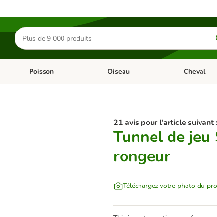
Rechercher
des
produits
Poisson
Oiseau
Cheval
Chat
Dérouler les catégories: Rongeur & Co
Dérouler les catégories: Poisson
Dérouler les 
21 avis pour l'article suivant 
Tunnel de jeu
rongeur
Téléchargez votre photo du pro