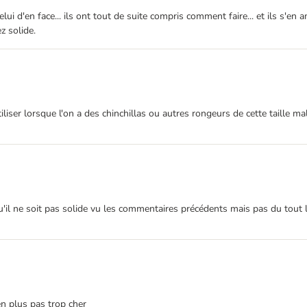
ui d'en face... ils ont tout de suite compris comment faire... et ils s'en
z solide.
utiliser lorsque l'on a des chinchillas ou autres rongeurs de cette taille
r qu'il ne soit pas solide vu les commentaires précédents mais pas du tou
 en plus pas trop cher