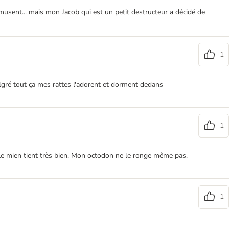
 amusent... mais mon Jacob qui est un petit destructeur a décidé de
1
 malgré tout ça mes rattes l'adorent et dorment dedans
1
t le mien tient très bien. Mon octodon ne le ronge même pas.
1