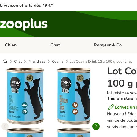
Livraison offerte dès 49 €*
Chien
Chat
Rongeur & Co
Dérouler les catégories: Chien
Dérouler les catégories: 
Chat
Friandises
Cosma
Lot Cosma Drink 12 x 100 g pour chat
Lot Co
100 g 
lot mixte (4 sav
This is a stars 
Écrivez un 
Nouveau ! Frian
viande de poule
servis dans un 