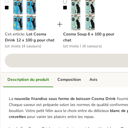
Lot Cosma Drink 12 x 100 g pour chat
Cosma Soup 6 x 100 g pour chat
Cet article
:
Lot Cosma
Cosma Soup 6 x 100 g pour
Drink 12 x 100 g pour chat
chat
lot mixte (4 saveurs)
lot mixte I (4 saveurs)
Description du produit
Composition
Avis
La
nouvelle friandise sous forme de boisson Cosma Drink
fournir
Chaque saveur est préparée selon les normes de qualité conformes
bouillon. Votre petit félin aura le choix entre du délicieux
blanc de 
crevettes
pour varier les plaisirs entre les repas.