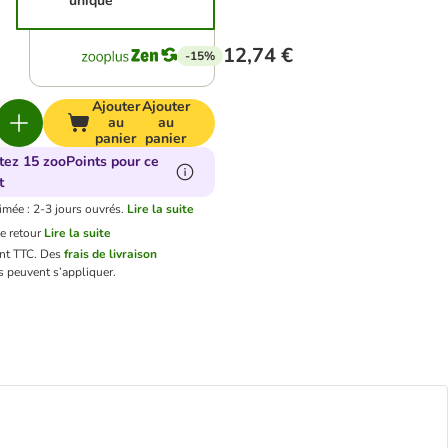
unique
12,74 €
-15%
Ajouter
Ajouter
au
au
panier
panier
tez 15 zooPoints pour ce
t
imée : 2-3 jours ouvrés.
Lire la suite
e retour
Lire la suite
ont TTC.
Des
frais de livraison
 peuvent s’appliquer.