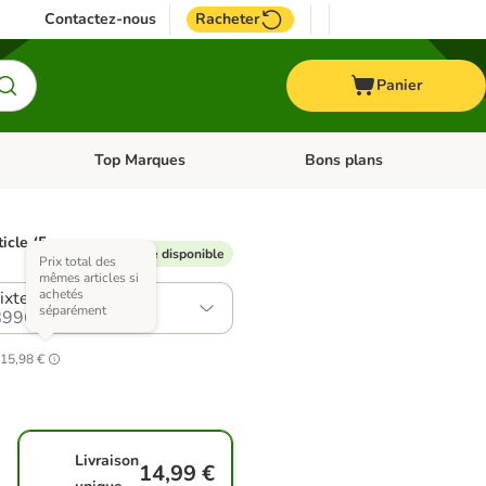
Contactez-nous
Racheter
Panier
Top Marques
Bons plans
catégories: Oiseau
Dérouler les catégories: Cheval
Dérouler les catégories: Top
ticle (5
Remise disponible
Prix total des
mêmes articles si
achetés
ixte (4 saveurs)
séparément
996.1
15,98 €
Livraison
14,99 €