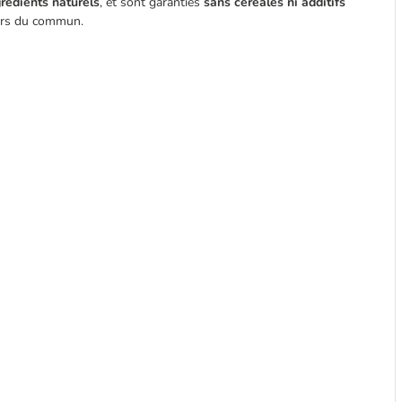
rédients naturels
, et sont garanties
sans céréales ni additifs
 hors du commun.