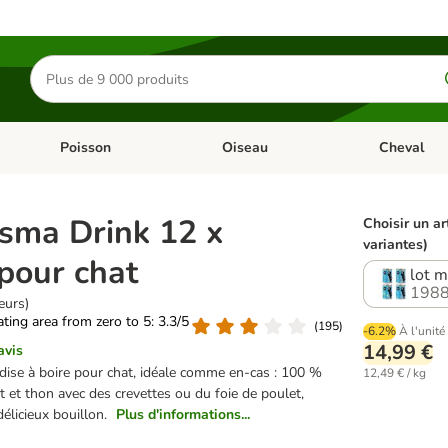
Rechercher
des
produits
Poisson
Oiseau
Cheval
Chat
Dérouler les catégories: Rongeur & Co
Dérouler les catégories: Poisson
Dérouler les 
sma Drink 12 x
Choisir un ar
variantes)
pour chat
lot m
1988
eurs)
rating area from zero to 5: 3.3/5
(
195
)
-6.2%
À l'unité
14,99 €
avis
dise à boire pour chat, idéale comme en-cas : 100 %
12,49 € / kg
t et thon avec des crevettes ou du foie de poulet,
délicieux bouillon.
Plus d'informations...