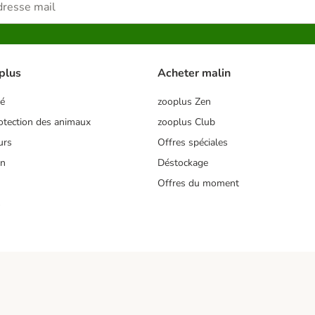
plus
Acheter malin
té
zooplus Zen
tection des animaux
zooplus Club
urs
Offres spéciales
on
Déstockage
Offres du moment
s