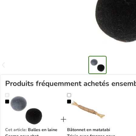
Produits fréquemment achetés ensem
Balles en laine Cosma pour chat
Bâtonnet en matatabi Trixie avec f
Cet article
:
Balles en laine
Bâtonnet en matatabi