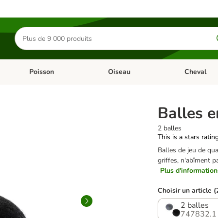
Rechercher
des
produits
Poisson
Oiseau
Cheval
Chat
Dérouler les catégories: Rongeur & Co
Dérouler les catégories: Poisson
Dérouler les 
Balles 
2 balles
This is a stars ratin
Balles de jeu de qual
griffes, n'abîment p
Plus d'informations
Choisir un article (
2 balles
747832.1