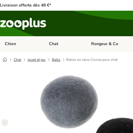
Livraison offerte dès 49 €*
Chien
Chat
Rongeur & Co
Dérouler les catégories: Chien
Dérouler les catégories: 
Chat
Jouet et jeu
Balle
Balles en laine Cosma pour chat