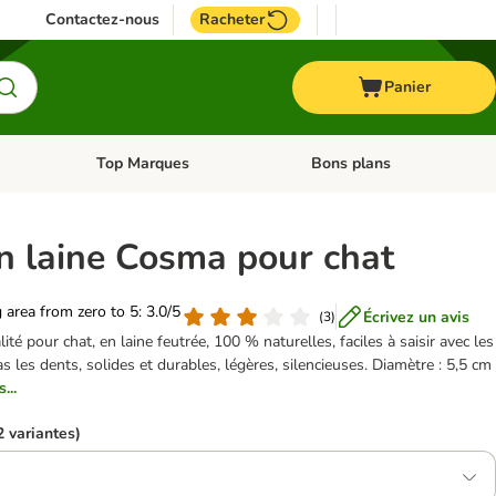
Contactez-nous
Racheter
Panier
Top Marques
Bons plans
catégories: Oiseau
Dérouler les catégories: Cheval
Dérouler les catégories: Top
en laine Cosma pour chat
g area from zero to 5: 3.0/5
Écrivez un avis
(
3
)
ité pour chat, en laine feutrée, 100 % naturelles, faciles à saisir avec les
as les dents, solides et durables, légères, silencieuses. Diamètre : 5,5 cm
...
2 variantes)