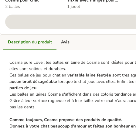
Cosma pour chat
Trixie avec franges pour
2 balles
chat
1 jouet
Description du produit
Avis
Cosma pure Love : les balles en laine de Cosma sont idéales pour le
elles sont solides et durables.
Ces balles de jeu pour chat en
véritable laine feutrée
sont très agr
aucun bruit désagréable
lorsque le chat joue avec elles. Enfin, leu
parties de jeu.
Les balles en laines Cosma s'affichent dans des coloris tendance en
Grâce à leur surface rugueuse et à leur taille, votre chat n'aura auc
pas les dents.
Comme toujours, Cosma propose des produits de qualité.
Donnez à votre chat beaucoup d'amour et faites son bonheur en 