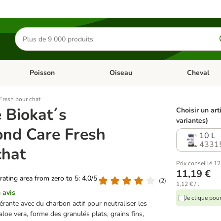
Rechercher
des
produits
Poisson
Oiseau
Cheval
Chat
Dérouler les catégories: Rongeur & Co
Dérouler les catégories: Poisson
Dérouler les 
Fresh pour chat
e Biokat´s
Choisir un art
variantes)
nd Care Fresh
10 L
4331
chat
Prix conseillé 12
11,19 €
 rating area from zero to 5: 4.0/5
(
2
)
1,12 € / l
 avis
Je clique pou
érante avec du charbon actif pour neutraliser les
aloe vera, forme des granulés plats, grains fins,