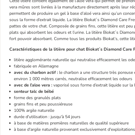
Cette litière contient également de l’aloé vera qui permet de prendr
vera mûres sont livrées à la manufacture directement après leur réco
permettent de produire un gel à base d’aloé vera ainsi qu’un concent
sous la forme d’extrait liquide. La litière Biokat´s Diamond Care F
pattes de votre chat. Composée de grains fins, cette litière est peu
plats qui absorbent les odeurs et l’urine. La litière Biokat´s Diam
fort pouvoir absorbant. Comme tous les produits Biokat’s, cette lit
Caractéristiques de la litière pour chat Biokat´s Diamond Care
litière agglomérante naturelle qui neutralise efficacement les od
fabriquée en Allemagne
avec du charbon actif :
le charbon a une structure très poreuse 
environ 1 000 mètres carrés, neutralise efficacement les odeurs
avec de l’aloe vera :
vaporisé sous forme d’extrait liquide sur la 
senteur talc de bébé
forme des granulés plats
grains fins et peu poussiéreuse
100% argile naturelle
durée d'utilisation : jusqu'à 54 jours
à base de matières premières naturelles de qualité supérieure
à base d'argile naturelle provenant exclusivement d'exploitations