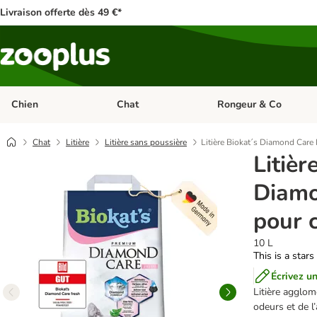
Livraison offerte dès 49 €*
Chien
Chat
Rongeur & Co
Dérouler les catégories: Chien
Dérouler les catégories: 
Chat
Litière
Litière sans poussière
Litière Biokat´s Diamond Care 
Litièr
Diamo
pour 
10 L
This is a stars
Écrivez un
Litière agglom
odeurs et de l’