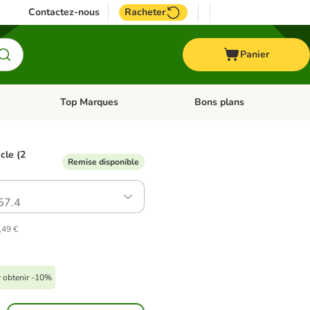
Contactez-nous
Racheter
Panier
Top Marques
Bons plans
catégories: Oiseau
Dérouler les catégories: Cheval
Dérouler les catégories: Top
icle (2
Remise disponible
57.4
,49 €
r obtenir -10%