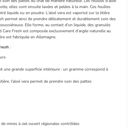
e soin des pattes du chat de manière naturelle. Les feuilles d’aloé
lte, elles sont ensuite lavées et pelées à la main. Ces feuilles
ré liquide ou en poudre. L’aloé vera est vaporisé sur la litière
resh permet ainsi de prendre délicatement et durablement soin des
 poussiéreuse. Elle forme, au contact d'un liquide, des granulés
ond Care Fresh est composée exclusivement d’argile naturelle au
ière est fabriquée en Allemagne.
 Fresh
:
eurs
et une grande superficie intérieure : un gramme correspond à
litière, l'aloé vera permet de prendre soin des pattes
 de mines à ciel ouvert régionales contrôlées