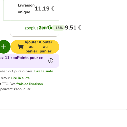
Livraison
11,19 €
unique
9,51 €
-15%
Ajouter
Ajouter
au
au
panier
panier
ez 11 zooPoints pour ce
mée : 2-3 jours ouvrés.
Lire la suite
 retour
Lire la suite
nt TTC.
Des
frais de livraison
peuvent s’appliquer.