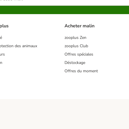
plus
Acheter malin
té
zooplus Zen
tection des animaux
zooplus Club
urs
Offres spéciales
on
Déstockage
Offres du moment
s