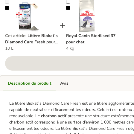
Litière Biokat´s Diamond Care Fresh pour chat
Royal Canin Sterilised 37 pour cha
Cet article
:
Litière Biokat´s
Royal Canin Sterilised 37
Diamond Care Fresh pour
pour chat
chat
10 L
4 kg
Description du produit
Avis
La litière Biokat´s Diamond Care Fresh est une litière agglomérante
capable de neutraliser efficacement les odeurs. Celui-ci est obtenu 
renouvelable. Le
charbon actif
présente une structure extrêmement
charbon actif correspond à une surface d’environ 1 000 mètres carré
efficacement les odeurs. La litière Biokat´s Diamond Care Fresh dé