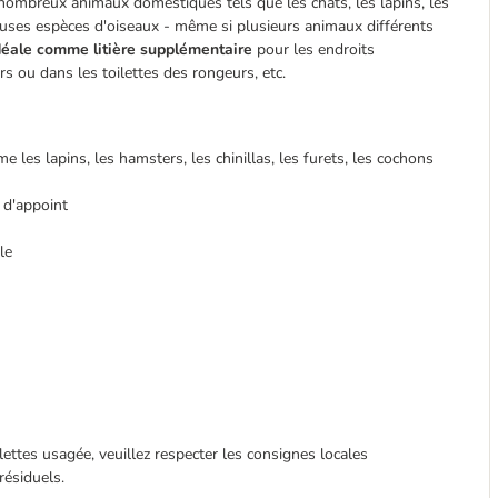
de nombreux animaux domestiques tels que les chats, les lapins, les
reuses espèces d'oiseaux - même si plusieurs animaux différents
éale comme litière supplémentaire
pour les endroits
 ou dans les toilettes des rongeurs, etc.
 les lapins, les hamsters, les chinillas, les furets, les cochons
 d'appoint
le
lettes usagée, veuillez respecter les consignes locales
résiduels.