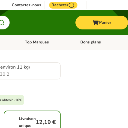
Contactez-nous
Racheter
Panier
Top Marques
Bons plans
catégories: Oiseau
Dérouler les catégories: Cheval
Dérouler les catégories: Top
(environ 11 kg)
30.2
ur obtenir -10%
Livraison
12,19 €
unique