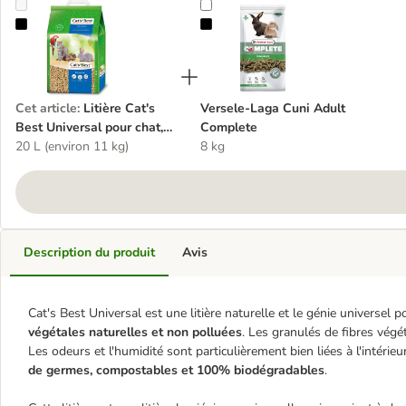
Litière Cat's Best Universal pour chat, oiseau et rongeur
Versele-Laga Cuni Adult Complet
Cet article
:
Litière Cat's
Versele-Laga Cuni Adult
Best Universal pour chat,
Complete
oiseau et rongeur
20 L (environ 11 kg)
8 kg
Description du produit
Avis
Cat's Best Universal est une litière naturelle et le génie universel 
végétales naturelles et non polluées
. Les granulés de fibres végé
Les odeurs et l'humidité sont particulièrement bien liées à l'intérie
de germes, compostables et 100% biodégradables
.