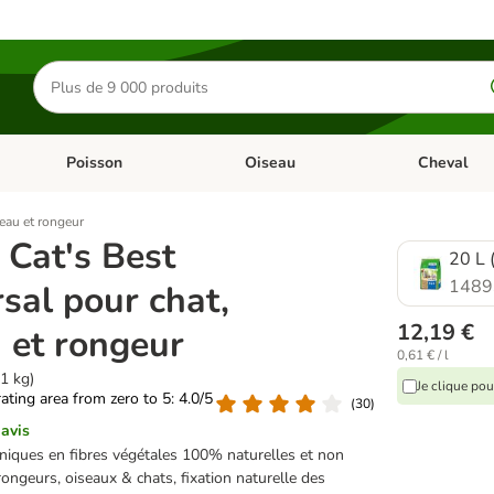
Rechercher
des
produits
Poisson
Oiseau
Cheval
Chat
Dérouler les catégories: Rongeur & Co
Dérouler les catégories: Poisson
Dérouler les 
seau et rongeur
e Cat's Best
20 L 
1489
sal pour chat,
12,19 €
 et rongeur
0,61 € / l
1 kg)
Je clique po
rating area from zero to 5: 4.0/5
(
30
)
 avis
niques en fibres végétales 100% naturelles et non
ongeurs, oiseaux & chats, fixation naturelle des