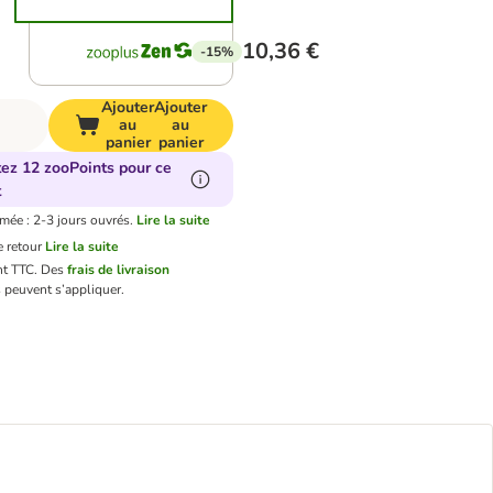
10,36 €
-15%
Ajouter
Ajouter
au
au
panier
panier
tez 12 zooPoints pour ce
t
imée : 2-3 jours ouvrés.
Lire la suite
 retour
Lire la suite
nt TTC.
Des
frais de livraison
 peuvent s’appliquer.