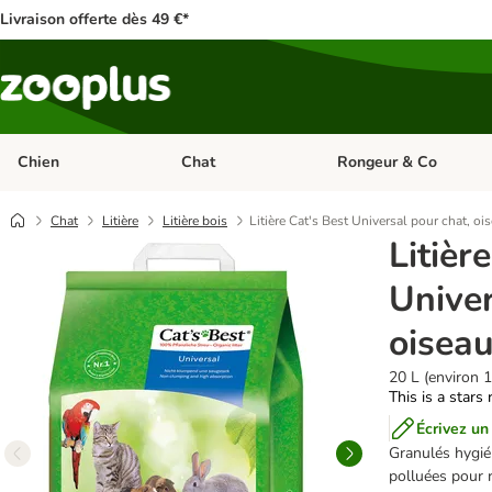
Livraison offerte dès 49 €*
Chien
Chat
Rongeur & Co
Dérouler les catégories: Chien
Dérouler les catégories: 
Chat
Litière
Litière bois
Litière Cat's Best Universal pour chat, oi
Litièr
Univer
oiseau
20 L (environ 1
This is a stars 
Écrivez un
Granulés hygié
polluées pour r