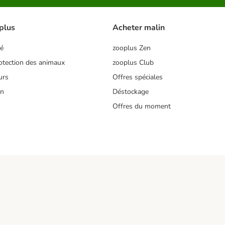
plus
Acheter malin
té
zooplus Zen
tection des animaux
zooplus Club
urs
Offres spéciales
on
Déstockage
Offres du moment
s