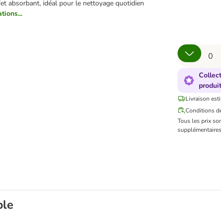
et absorbant, idéal pour le nettoyage quotidien
tions...
Collec
produi
Livraison est
Conditions de
Tous les prix so
supplémentaires
ble