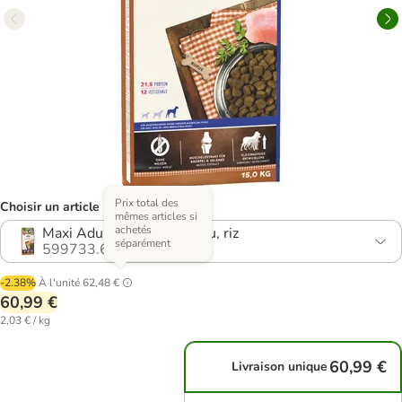
Prix total des
Choisir un article (8 variantes)
mêmes articles si
achetés
Maxi Adult + Adult agneau, riz
séparément
599733.6
-2.38%
À l'unité
62,48 €
60,99 €
2,03 € / kg
60,99 €
Livraison unique