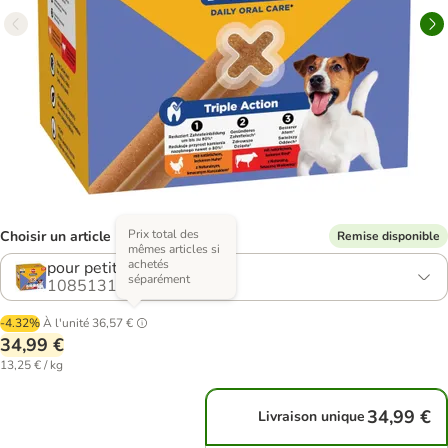
Prix total des
Choisir un article (7 variantes)
Remise disponible
mêmes articles si
achetés
pour petit chien (5-10 kg)
séparément
1085131.0
-4.32%
À l'unité
36,57 €
34,99 €
13,25 € / kg
34,99 €
Livraison unique