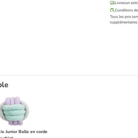
Livraison esti
Conditions de
Tous les prix so
supplémentaires 
ble
t
rixie Junior Balle en corde pour chiot
xie Junior Balle en corde