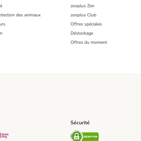
té
zooplus Zen
tection des animaux
zooplus Club
urs
Offres spéciales
on
Déstockage
Offres du moment
s
Sécurité
pping Method
D Shipping Method
Mondial relay Shipping Method
Security
od
hod