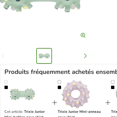
Produits fréquemment achetés ensem
Trixie Junior Mini-haltère pour chiot
Trixie Junior Mini-anneau pour chio
T
Cet article
:
Trixie Junior
Trixie Junior Mini-anneau
Tri