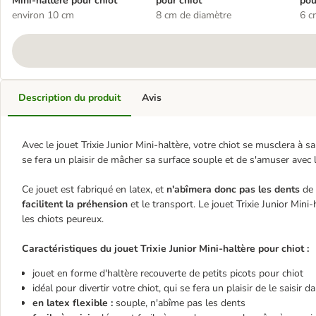
Mini-haltère pour chiot
pour chiot
pou
environ 10 cm
8 cm de diamètre
6 c
Description du produit
Avis
Avec le jouet Trixie Junior Mini-haltère, votre chiot se musclera à sa
se fera un plaisir de mâcher sa surface souple et de s'amuser avec 
Ce jouet est fabriqué en latex, et
n'abîmera donc pas les dents
de 
facilitent la préhension
et le transport. Le jouet Trixie Junior Mini
les chiots peureux.
Caractéristiques du jouet Trixie Junior Mini-haltère pour chiot :
jouet en forme d'haltère recouverte de petits picots pour chiot
idéal pour divertir votre chiot, qui se fera un plaisir de le saisir
en latex flexible :
souple, n'abîme pas les dents