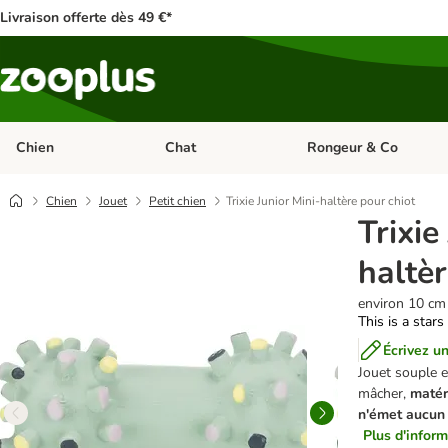
Livraison offerte dès 49 €*
Chien
Chat
Rongeur & Co
Dérouler les catégories: Chien
Dérouler les catégories: 
Chien
Jouet
Petit chien
Trixie Junior Mini-haltère pour chiot
Trixie
haltèr
environ 10 cm
This is a stars
Écrivez un
Jouet souple e
mâcher,
matér
n'émet aucun
Plus d'inform