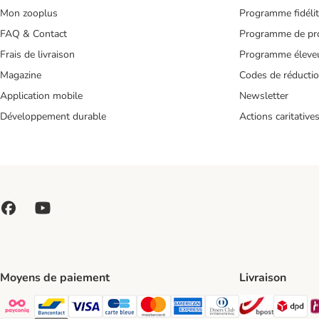
Mon zooplus
Programme fidéli
FAQ & Contact
Programme de pro
Frais de livraison
Programme éleve
Magazine
Codes de réducti
Application mobile
Newsletter
Développement durable
Actions caritative
Moyens de paiement
Livraison
Bpost Shi
DP
Payconiq Payment Method
bancontact Payment Method
Visa Payment Method
carte bleue Payment Method
Master card Payment Method
American express Payment Meth
Diners club Payment Met