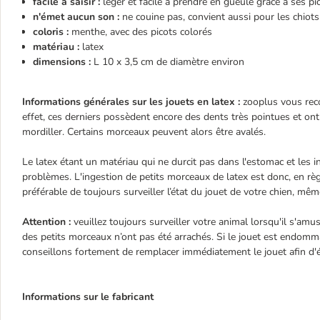
facile à saisir :
léger et facile à prendre en gueule grâce à ses pi
n'émet aucun son :
ne couine pas, convient aussi pour les chiot
coloris :
menthe, avec des picots colorés
matériau :
latex
dimensions :
L 10 x 3,5 cm de diamètre environ
Informations générales sur les jouets en latex :
zooplus vous reco
effet, ces derniers possèdent encore des dents très pointues et on
mordiller. Certains morceaux peuvent alors être avalés.
Le latex étant un matériau qui ne durcit pas dans l'estomac et les 
problèmes. L'ingestion de petits morceaux de latex est donc, en règ
préférable de toujours surveiller l’état du jouet de votre chien, même 
Attention :
veuillez toujours surveiller votre animal lorsqu'il s'amu
des petits morceaux n’ont pas été arrachés. Si le jouet est endomm
conseillons fortement de remplacer immédiatement le jouet afin d'é
Informations sur le fabricant