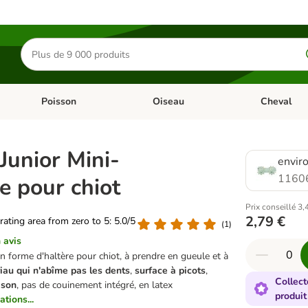
Rechercher
des
produits
Poisson
Oiseau
Cheval
Chat
Dérouler les catégories: Rongeur & Co
Dérouler les catégories: Poisson
Dérouler les 
 Junior Mini-
envir
1160
e pour chiot
Prix conseillé 3,
2,79 €
 rating area from zero to 5: 5.0/5
(
1
)
 avis
n forme d'haltère pour chiot, à prendre en gueule et à
iau qui n'abîme pas les dents
,
surface à picots
,
Collect
 son
, pas de couinement intégré, en latex
produit
ations...