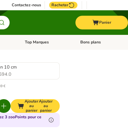
Contactez-nous
Racheter
Panier
Top Marques
Bons plans
catégories: Oiseau
Dérouler les catégories: Cheval
Dérouler les catégories: Top
on 10 cm
694.0
49 €
Ajouter
Ajouter
au
au
panier
panier
ez 3 zooPoints pour ce