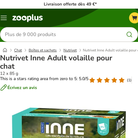
Livraison offerte dès 49 €*
Menu
Rechercher
des
produits
Chat
Boîtes et sachets
Nutrivet
Nutrivet Inne Adult volaille pour 
Nutrivet Inne Adult volaille pour
chat
12 x 85 g
This is a stars rating area from zero to 5: 5.0/5
(
1
)
Écrivez un avis