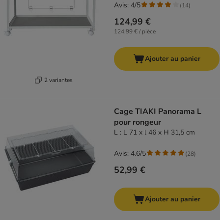
Avis: 4/5
(
14
)
124,99 €
124,99 € / pièce
Ajouter au panier
2 variantes
Cage TIAKI Panorama L
pour rongeur
L : L 71 x l 46 x H 31,5 cm
Avis: 4.6/5
(
28
)
52,99 €
Ajouter au panier