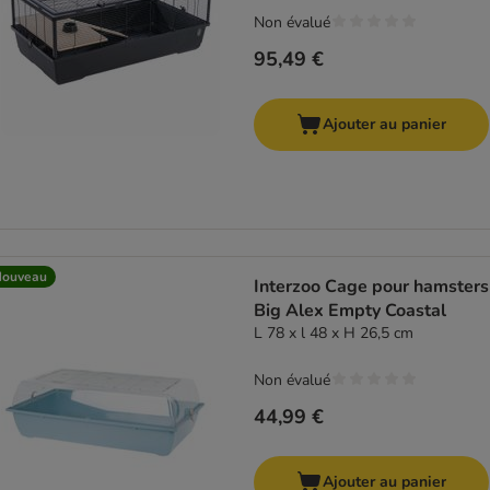
Non évalué
95,49 €
Ajouter au panier
Nouveau
Interzoo Cage pour hamsters
Big Alex Empty Coastal
L 78 x l 48 x H 26,5 cm
Non évalué
44,99 €
Ajouter au panier