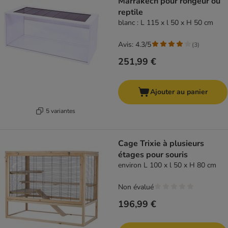
Marrakech pour rongeur ou
reptile
blanc : L 115 x l 50 x H 50 cm
Avis: 4.3/5
(
3
)
251,99 €
Ajouter au panier
5 variantes
Cage Trixie à plusieurs
étages pour souris
environ L 100 x l 50 x H 80 cm
Non évalué
196,99 €