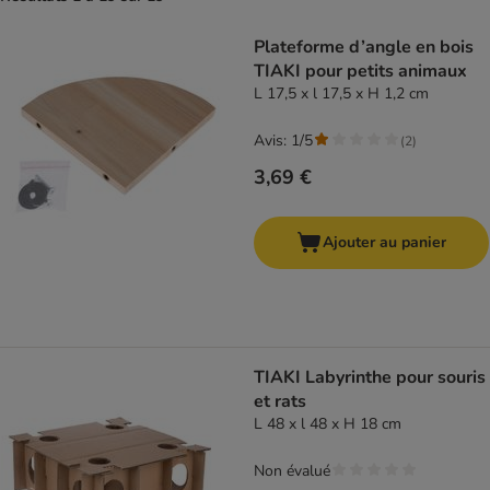
product items have been changed
Plateforme d’angle en bois
TIAKI pour petits animaux
L 17,5 x l 17,5 x H 1,2 cm
Avis: 1/5
(
2
)
3,69 €
Ajouter au panier
TIAKI Labyrinthe pour souris
et rats
L 48 x l 48 x H 18 cm
Non évalué