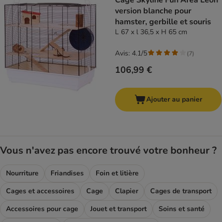
Cage Skyline Fun Area Leon
version blanche pour
hamster, gerbille et souris
L 67 x l 36,5 x H 65 cm
Avis: 4.1/5
(
7
)
106,99 €
Ajouter au panier
Vous n'avez pas encore trouvé votre bonheur ?
Nourriture
Friandises
Foin et litière
Cages et accessoires
Cage
Clapier
Cages de transport
Accessoires pour cage
Jouet et transport
Soins et santé