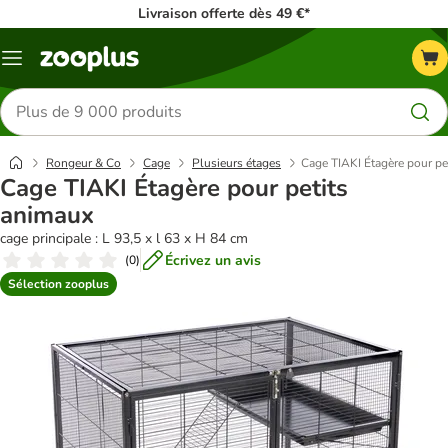
Livraison offerte dès 49 €*
Menu
Rechercher
des
produits
Rongeur & Co
Cage
Plusieurs étages
Cage TIAKI Étagère pour pe
Cage TIAKI Étagère pour petits
animaux
cage principale : L 93,5 x l 63 x H 84 cm
Écrivez un avis
(
0
)
Sélection zooplus