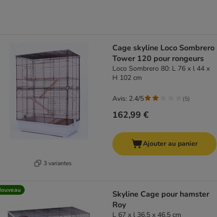
Cage skyline Loco Sombrero
Tower 120 pour rongeurs
Loco Sombrero 80: L 76 x l 44 x
H 102 cm
Avis: 2.4/5
(
5
)
162,99 €
Ajouter au panier
3 variantes
Nouveau
Skyline Cage pour hamster
Roy
L 67 x l 36,5 x 46,5 cm