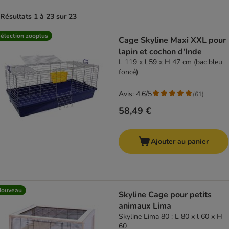
Résultats 1 à 23 sur 23
product items have been changed
élection zooplus
Cage Skyline Maxi XXL pour
lapin et cochon d'Inde
L 119 x l 59 x H 47 cm (bac bleu
foncé)
Avis: 4.6/5
(
61
)
58,49 €
Ajouter au panier
Nouveau
Skyline Cage pour petits
animaux Lima
Skyline Lima 80 : L 80 x l 60 x H
60