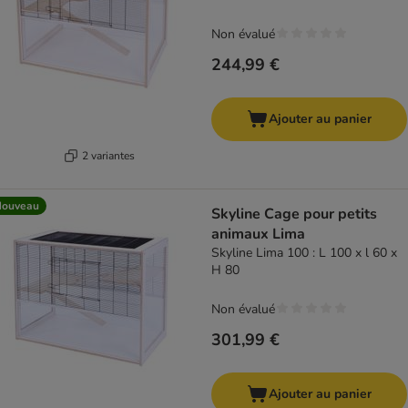
Non évalué
244,99 €
Ajouter au panier
2 variantes
Nouveau
Skyline Cage pour petits
animaux Lima
Skyline Lima 100 : L 100 x l 60 x
H 80
Non évalué
301,99 €
Ajouter au panier