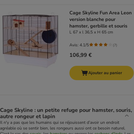
Cage Skyline Fun Area Leon
version blanche pour
hamster, gerbille et souris
L 67 x l 36,5 x H 65 cm
Avis: 4.1/5
(
7
)
106,99 €
Ajouter au panier
Cage Skyline : un petite refuge pour hamster, souris,
autre rongeur et lapin
Il n'y a pas que les humains qui se réjouissent d’avoir un endroit
agréable où se sentir bien, les rongeurs aussi ont ce besoin naturel.
C'est le cas des
souris
, les
hamsters
ou encore les
cochons d’Inde
. Les