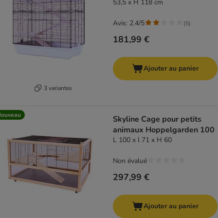
53,5 x H 118 cm
Avis: 2.4/5
(
5
)
181,99 €
Ajouter au panier
3 variantes
Nouveau
Skyline Cage pour petits
animaux Hoppelgarden 100
L 100 x l 71 x H 60
Non évalué
297,99 €
Ajouter au panier