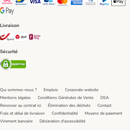
Payconiq Payment Method
bancontact Payment Method
Visa Payment Method
carte bleue Payment Method
Master card Payment Method
American express Payment Meth
Diners club Payment Met
Paypal Payment 
Apple Pa
Google Pay Payment Method
Livraison
Bpost Shipping Method
DPD Shipping Method
Mondial relay Shipping Method
Sécurité
Security
Qui sommes-nous ?
Emplois
Corporate website
Mentions légales
Conditions Générales de Vente
DSA
Renoncer au contrat ici
Élimination des déchets
Contact
Frais et délai de livraison
Confidentialité
Moyens de paiement
Virement bancaire
Déclaration d'accessibilité