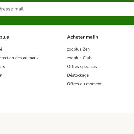
plus
Acheter malin
té
zooplus Zen
tection des animaux
zooplus Club
urs
Offres spéciales
on
Déstockage
Offres du moment
s