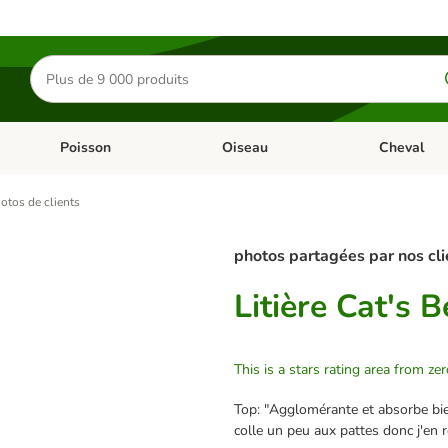
Rechercher
des
produits
Poisson
Oiseau
Cheval
Chat
Dérouler les catégories: Rongeur & Co
Dérouler les catégories: Poisson
Dérouler les 
otos de clients
photos partagées par nos cli
Litière Cat's 
This is a stars rating area from zer
Top: "Agglomérante et absorbe bien
colle un peu aux pattes donc j'en 