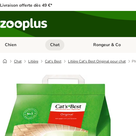
Livraison offerte dès 49 €*
Chien
Chat
Rongeur & Co
Dérouler les catégories: Chien
Dérouler les catégories: 
Chat
Litière
Cat's Best
Litière Cat's Best Original pour chat
Ph