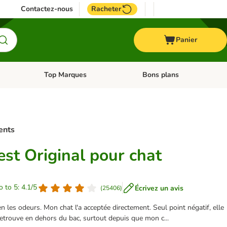
Contactez-nous
Racheter
Panier
Top Marques
Bons plans
catégories: Oiseau
Dérouler les catégories: Cheval
Dérouler les catégories: Top
ents
Best Original pour chat
o to 5: 4.1/5
Écrivez un avis
(
25406
)
 les odeurs. Mon chat l'a acceptée directement. Seul point négatif, elle
retrouve en dehors du bac, surtout depuis que mon c...