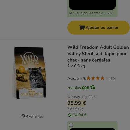
Je clique pour obtenir -15%
Ajouter au panier
Wild Freedom Adult Golden
Valley Sterilised, lapin pour
chat - sans céréales
2 x 6,5 kg
Avis: 3.7/5
(
60
)
À l'unité
101,98 €
98,99 €
7,61 € / kg
94,04 €
4 variantes