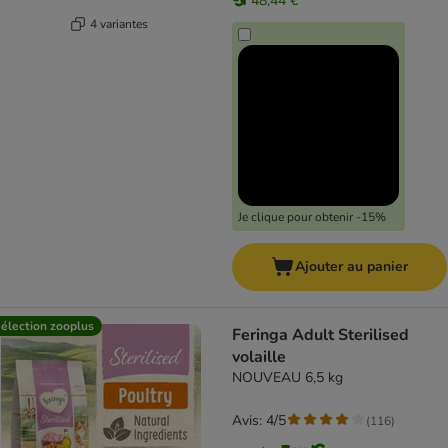
48,44 €
4 variantes
Je clique pour obtenir -15%
Ajouter au panier
élection zooplus
Feringa Adult Sterilised
volaille
NOUVEAU 6,5 kg
Avis: 4/5
(
116
)