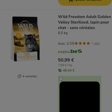
Wild Freedom Adult Golden
Valley Sterilised, lapin pour
chat - sans céréales
6,5 kg
Avis: 3.7/5
(
60
)
50,99 €
7,84 € / kg
48,44 €
4 variantes