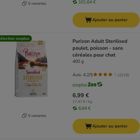
101,64 €
5 variantes
Ajouter au panier
élection zooplus
Purizon Adult Sterilised
poulet, poisson - sans
céréales pour chat
400 g
Avis: 4.2/5
(
2210
)
6,99 €
17,47 € / kg
6,64 €
5 variantes
Ajouter au panier