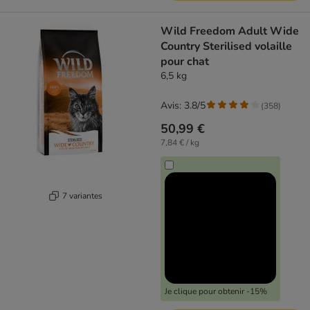
Wild Freedom Adult Wide
Country Sterilised volaille
pour chat
6,5 kg
Avis: 3.8/5
(
358
)
50,99 €
7,84 € / kg
7 variantes
Je clique pour obtenir -15%