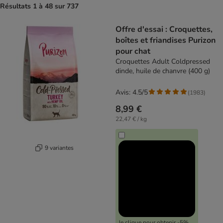
Résultats 1 à 48 sur 737
product items have been changed
Offre d'essai : Croquettes,
boîtes et friandises Purizon
pour chat
Croquettes Adult Coldpressed
dinde, huile de chanvre (400 g)
Avis: 4.5/5
(
1983
)
8,99 €
22,47 € / kg
9 variantes
Je clique pour obtenir -5%