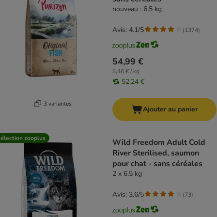
nouveau : 6,5 kg
Avis: 4.1/5
(
1374
)
54,99 €
8,46 € / kg
52,24 €
3 variantes
Ajouter au panier
élection zooplus
Wild Freedom Adult Cold
River Sterilised, saumon
pour chat - sans céréales
2 x 6,5 kg
Avis: 3.6/5
(
73
)