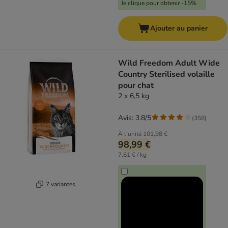
Je clique pour obtenir -15%
Ajouter au panier
Wild Freedom Adult Wide
Country Sterilised volaille
pour chat
2 x 6,5 kg
Avis: 3.8/5
(
358
)
À l'unité
101,98 €
98,99 €
7,61 € / kg
7 variantes