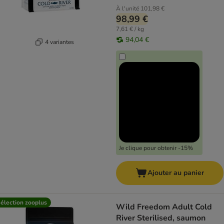
À l'unité
101,98 €
98,99 €
7,61 € / kg
94,04 €
4 variantes
Je clique pour obtenir -15%
Ajouter au panier
élection zooplus
Wild Freedom Adult Cold
River Sterilised, saumon