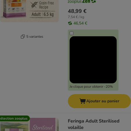
48,99 €
7,54 € / kg
46,54 €
5 variantes
Je clique pour obtenir -20%
Ajouter au panier
élection zooplus
Feringa Adult Sterilised
volaille