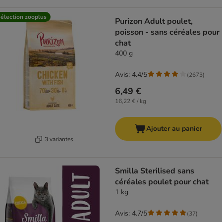
élection zooplus
Purizon Adult poulet,
poisson - sans céréales pour
chat
400 g
Avis: 4.4/5
(
2673
)
6,49 €
16,22 € / kg
Ajouter au panier
3 variantes
Smilla Sterilised sans
céréales poulet pour chat
1 kg
Avis: 4.7/5
(
37
)