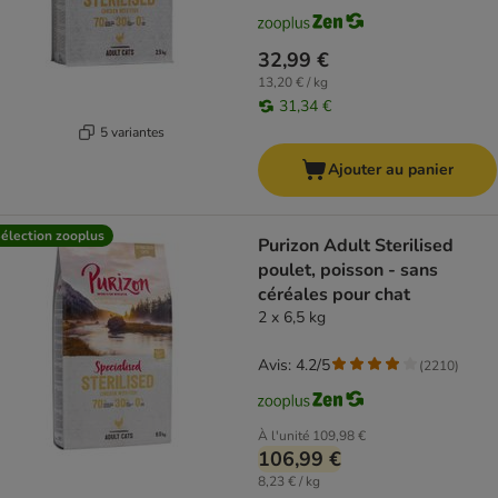
32,99 €
13,20 € / kg
31,34 €
5 variantes
Ajouter au panier
élection zooplus
Purizon Adult Sterilised
poulet, poisson - sans
céréales pour chat
2 x 6,5 kg
Avis: 4.2/5
(
2210
)
À l'unité
109,98 €
106,99 €
8,23 € / kg