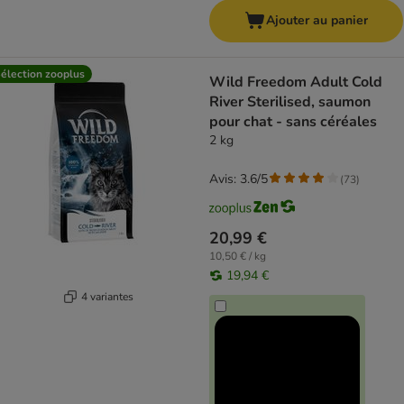
Ajouter au panier
élection zooplus
Wild Freedom Adult Cold
River Sterilised, saumon
pour chat - sans céréales
2 kg
Avis: 3.6/5
(
73
)
20,99 €
10,50 € / kg
19,94 €
4 variantes