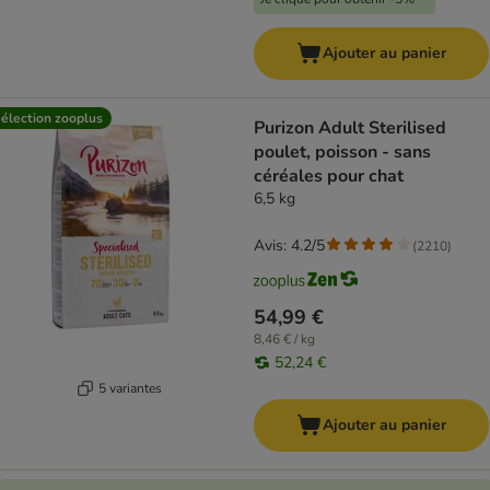
Ajouter au panier
élection zooplus
Purizon Adult Sterilised
poulet, poisson - sans
céréales pour chat
6,5 kg
Avis: 4.2/5
(
2210
)
54,99 €
8,46 € / kg
52,24 €
5 variantes
Ajouter au panier