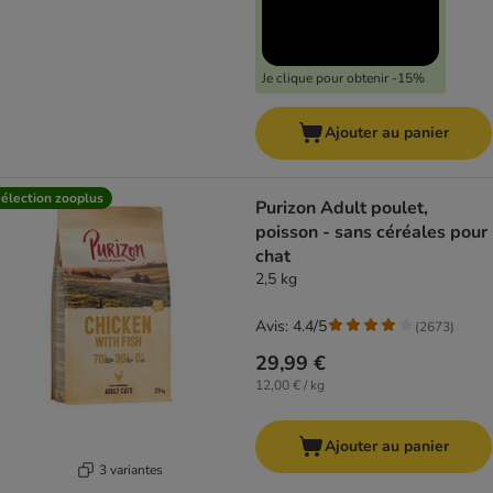
Je clique pour obtenir -15%
Ajouter au panier
élection zooplus
Purizon Adult poulet,
poisson - sans céréales pour
chat
2,5 kg
Avis: 4.4/5
(
2673
)
29,99 €
12,00 € / kg
Ajouter au panier
3 variantes