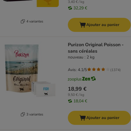
3,40 € / kg
32,29 €
4 variantes
Ajouter au panier
Purizon Original Poisson -
sans céréales
nouveau : 2 kg
Avis: 4.1/5
(
1374
)
18,99 €
9,50 € / kg
18,04 €
3 variantes
Ajouter au panier