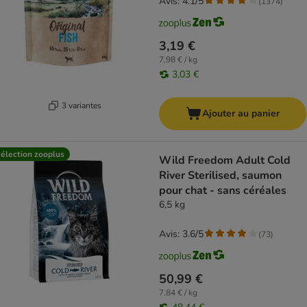
Avis: 4.1/5
(
1374
)
3,19 €
7,98 € / kg
3,03 €
3 variantes
Ajouter au panier
élection zooplus
Wild Freedom Adult Cold
River Sterilised, saumon
pour chat - sans céréales
6,5 kg
Avis: 3.6/5
(
73
)
50,99 €
7,84 € / kg