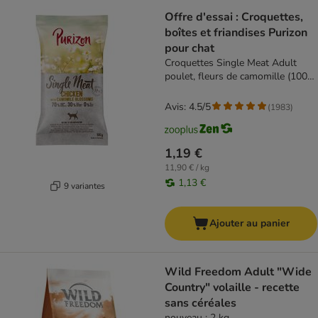
Offre d'essai : Croquettes,
boîtes et friandises Purizon
pour chat
Croquettes Single Meat Adult
poulet, fleurs de camomille (100
g)
Avis: 4.5/5
(
1983
)
1,19 €
11,90 € / kg
1,13 €
9 variantes
Ajouter au panier
Wild Freedom Adult "Wide
Country" volaille - recette
sans céréales
nouveau : 2 kg