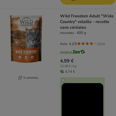
Wild Freedom Adult "Wide
Country" volaille - recette
sans céréales
nouveau : 400 g
Avis: 4.1/5
(
515
)
4,99 €
12,48 € / kg
4,74 €
5 variantes