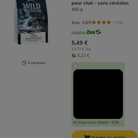
pour chat - sans céréales
400 g
Avis: 3.6/5
(
73
)
5,49 €
13,73 € / kg
5,22 €
4 variantes
Je clique pour obtenir -15%
Ajouter au panier