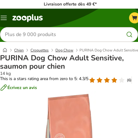
Livraison offerte dès 49 €*
Menu
Rechercher
des
produits
Chien
Croquettes
Dog Chow
PURINA Dog Chow Adult Sensitive
PURINA Dog Chow Adult Sensitive,
saumon pour chien
14 kg
This is a stars rating area from zero to 5: 4.3/5
(
6
)
Écrivez un avis