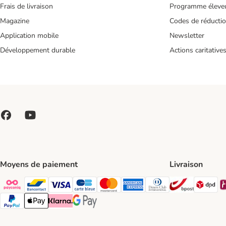
Frais de livraison
Programme éleve
Magazine
Codes de réducti
Application mobile
Newsletter
Développement durable
Actions caritative
Moyens de paiement
Livraison
Bpost Shi
DP
Payconiq Payment Method
bancontact Payment Method
Visa Payment Method
carte bleue Payment Method
Master card Payment Method
American express Payment Meth
Diners club Payment Met
Paypal Payment Method
Apple Pay Payment Method
Klarna Payment Method
Google Pay Payment Method