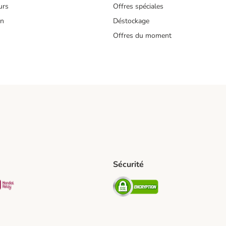
urs
Offres spéciales
on
Déstockage
Offres du moment
s
Sécurité
pping Method
D Shipping Method
Mondial relay Shipping Method
Security
od
hod