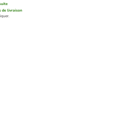
suite
s de livraison
iquer.