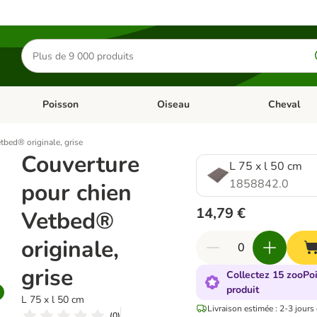
Rechercher
des
produits
Poisson
Oiseau
Cheval
Chat
Dérouler les catégories: Rongeur & Co
Dérouler les catégories: Poisson
Dérouler les 
tbed® originale, grise
Couverture
L 75 x l 50 cm
1858842.0
pour chien
14,79 €
Vetbed®
originale,
grise
Collectez 15 zooPoi
produit
L 75 x l 50 cm
Livraison estimée : 2-3 jours
(
0
)