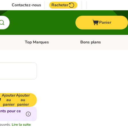
Contactez-nous
Racheter
Panier
Top Marques
Bons plans
catégories: Oiseau
Dérouler les catégories: Cheval
Dérouler les catégories: Top
Ajouter
Ajouter
au
au
panier
panier
nts pour ce
 ouvrés.
Lire la suite