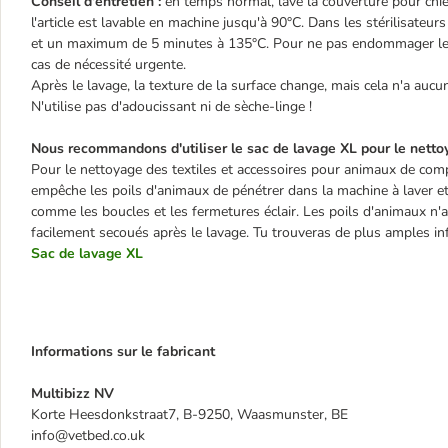
Conseil d'entretien :
en temps normal, lave la couverture pour chien
l'article est lavable en machine jusqu'à 90°C. Dans les stérilisa
et un maximum de 5 minutes à 135°C. Pour ne pas endommager le ti
cas de nécessité urgente.
Après le lavage, la texture de la surface change, mais cela n'a aucune
N'utilise pas d'adoucissant ni de sèche-linge !
Nous recommandons d'utiliser le sac de lavage XL pour le netto
Pour le nettoyage des textiles et accessoires pour animaux de compa
empêche les poils d'animaux de pénétrer dans la machine à laver 
comme les boucles et les fermetures éclair. Les poils d'animaux n'a
facilement secoués après le lavage. Tu trouveras de plus amples inf
Sac de lavage XL
Informations sur le fabricant
Multibizz NV
Korte Heesdonkstraat7, B-9250, Waasmunster, BE
info@vetbed.co.uk