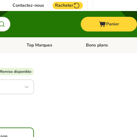
Contactez-nous
Racheter
Panier
Top Marques
Bons plans
catégories: Oiseau
Dérouler les catégories: Cheval
Dérouler les catégories: Top
Remise disponible
ison