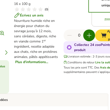
16 x 100 g
uniq
(
0
)
Écrivez un avis
Nourriture humide riche en
énergie pour chaton du
sevrage jusqu’à 12 mois,
A
sans céréales, digeste, riche
p
er
en viande comme 1
Collectez 24 zooPoint
ingrédient, recette adaptée
produit
aux chats, riche en protéines
animales, pâtés appétissants
Livraison estimée : 2-3 jours ouv
Plus d'informations...
Conditions de retour
Lire la sui
plus
Tous les prix sont TTC.
Des
frais d
supplémentaires peuvent s’appliqu
ndées