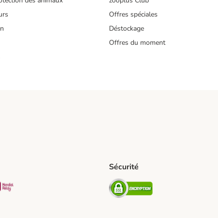
tection des animaux
zooplus Club
urs
Offres spéciales
on
Déstockage
Offres du moment
s
Sécurité
pping Method
D Shipping Method
Mondial relay Shipping Method
Security
od
hod