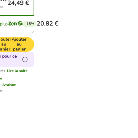
24,49 €
ue
20,82 €
-15%
jouter
Ajouter
au
au
anier
panier
s pour ce
rés.
Lire la suite
te
e livraison
er.