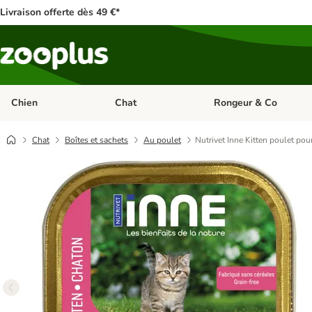
Livraison offerte dès 49 €*
Chien
Chat
Rongeur & Co
Dérouler les catégories: Chien
Dérouler les catégories: 
Chat
Boîtes et sachets
Au poulet
Nutrivet Inne Kitten poulet pou