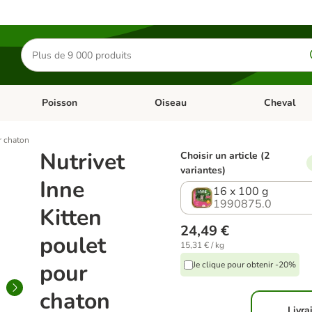
Rechercher
des
produits
Poisson
Oiseau
Cheval
Chat
Dérouler les catégories: Rongeur & Co
Dérouler les catégories: Poisson
Dérouler les 
r chaton
Nutrivet
Choisir un article (2
variantes)
Inne
16 x 100 g
1990875.0
Kitten
24,49 €
poulet
15,31 € / kg
pour
Je clique pour obtenir -20%
chaton
Livra