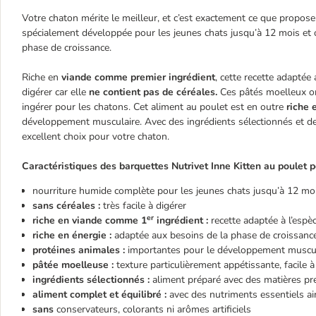
Votre chaton mérite le meilleur, et c’est exactement ce que propose
spécialement développée pour les jeunes chats jusqu’à 12 mois et 
phase de croissance.
Riche en
viande comme premier ingrédient
, cette recette adaptée
digérer car elle
ne contient pas de céréales.
Ces pâtés moelleux ont
ingérer pour les chatons. Cet aliment au poulet est en outre
riche 
développement musculaire. Avec des ingrédients sélectionnés et des
excellent choix pour votre chaton.
Caractéristiques des barquettes Nutrivet Inne Kitten au poulet p
nourriture humide complète pour les jeunes chats jusqu’à 12 mo
sans céréales :
très facile à digérer
er
riche en viande comme 1
ingrédient :
recette adaptée à l’espè
riche en énergie :
adaptée aux besoins de la phase de croissanc
protéines animales :
importantes pour le développement muscu
pâtée moelleuse :
texture particulièrement appétissante, facile à
ingrédients sélectionnés :
aliment préparé avec des matières pr
aliment complet et équilibré :
avec des nutriments essentiels ain
sans
conservateurs, colorants ni arômes artificiels