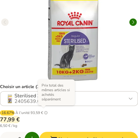
Prix total des
Choisir un article (7 variantes)
mêmes articles si
achetés
Sterilised 37
séparément
2405639.0
-16.67%
À l'unité
93,59 €
77,99 €
6,50 € / kg