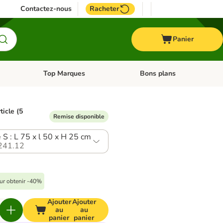
Contactez-nous
Racheter
Panier
Top Marques
Bons plans
catégories: Oiseau
Dérouler les catégories: Cheval
Dérouler les catégories: Top
ticle (5
Remise disponible
e S : L 75 x l 50 x H 25 cm
241.12
our obtenir -40%
Ajouter
Ajouter
au
au
panier
panier