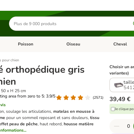
Rechercher
des
produits
Poisson
Oiseau
Cheval
Chat
Dérouler les catégories: Rongeur & Co
Dérouler les catégories: Poisson
Dérouler les 
s pour chien
 orthopédique gris
Choisir un ar
variantes)
hien
taill
541
 l 50 x H 25 cm
ating area from zero to 5: 3.9/5
(
2571
)
39,49 €
vis
Je clique p
n, soulage les articulations,
matelas en mousse à
rme
pour un sommeil reposant et sans douleurs,
tissu
effet peau de pêche
, haut rebord,
housse matière
informations...