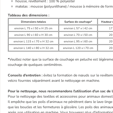
housse, revêtement : 100 % polyester
matelas : mousse (polyuréthane) / mousse à mémoire de form
Tableau des dimensions :
Dimensions totales
Surface de couchage*
Hauteur 
environ L 75 x l 50 x H 25 cm
environ L 57 x l 42 cm
17
environ L 90 x l 60 x H 30 cm
environ L 70 x l 50 cm
20
environ L 115 x l 70 x H 32 cm
environ L 95 x l 60 cm
20
environ L 140 x l 80 x H 32 cm
environ L 120 x l 70 cm
20
*
Veuillez noter que la surface de couchage en peluche est légèreme
couchage de quelques centimètres.
Conseils d'entretien :
évitez la formation de nœuds sur le revêtem
velcro fournies séparément avant le nettoyage en machine.
Pour le nettoyage, nous recommandons l'utilisation d'un sac de 
Pour le nettoyage des textiles et accessoires pour animaux domesti
Il empêche que les poils d'animaux ne pénètrent dans le lave-linge 
que les boucles et les fermetures à glissière. Les poils des animaux
après son utilisation en machine. Vous trouverez plus d'informations