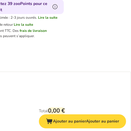
ctez 39 zooPoints pour ce
t
timée : 2-3 jours ouvrés.
Lire la suite
e retour
Lire la suite
ont TTC.
Des
frais de livraison
s peuvent s’appliquer.
0,00 €
Total
Ajouter au panier
Ajouter au panier