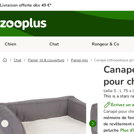
Livraison offerte dès 49 €*
Chien
Chat
Rongeur & Co
Dérouler les catégories: Chien
Dérouler les catégories: 
Chat
Panier, lit & couverture
Panier gris
Canapé orthopédique gri
Canapé
pour c
taille S : L 75 x
This is a stars r
Écrivez un a
Canapé pour chie
mémoire de fo
de revêtement 
peluche
Plus d'