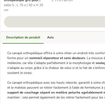
orthopédique gris pour
L 75 x l 80 cm
chien
taille S : L 75 x l 50 x H 25
cm
Description du produit
Avis
Ce canapé orthopédique offrira à votre chien un endroit très confo
forme pour un
sommeil réparateur et sans douleurs
. La mousse à
médecine, car elle s'adapte parfaitement à la morphologie et
soulag
s'adapte au corps grâce à la chaleur de celui-ci et le fait de s'enfo
soutient le corps.
Ce canapé orthopédique avec ses hauts rebords, garantit à votre c
et le matelas peuvent se retirer facilement à l'aide de fermetures à 
support de couchage séparé en matière peluche agréablement 
maintien : cela permet également de les retirer facilement pour les 