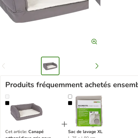
Produits fréquemment achetés ensem
Canapé orthopédique gris pour chien
Sac de lavage XL
Cet article
:
Canapé
Sac de lavage XL