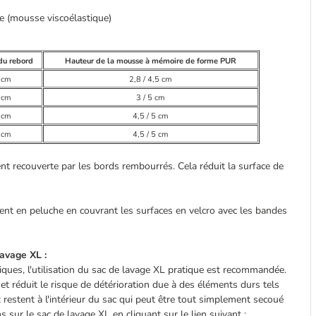
e (mousse viscoélastique)
du rebord
Hauteur de la mousse à mémoire de forme PUR
 cm
2,8 / 4,5 cm
 cm
3 / 5 cm
 cm
4,5 / 5 cm
 cm
4,5 / 5 cm
nt recouverte par les bords rembourrés. Cela réduit la surface de
ent en peluche en couvrant les surfaces en velcro avec les bandes
lavage XL :
ques, l'utilisation du sac de lavage XL pratique est recommandée.
et réduit le risque de détérioration due à des éléments durs tels
 restent à l'intérieur du sac qui peut être tout simplement secoué
 sur le sac de lavage XL en cliquant sur le lien suivant :