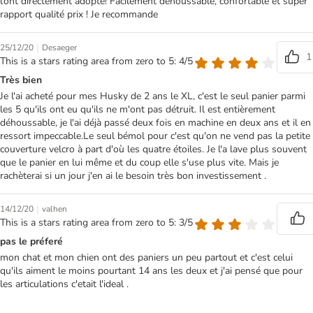
l’ont directement adopté! Facilement déhoussable, confortable et super
rapport qualité prix ! Je recommande
|
25/12/20
Desaeger
1
This is a stars rating area from zero to 5: 4/5
Très bien
Je l'ai acheté pour mes Husky de 2 ans le XL, c'est le seul panier parmi
les 5 qu'ils ont eu qu'ils ne m'ont pas détruit. Il est entièrement
déhoussable, je l'ai déjà passé deux fois en machine en deux ans et il en
ressort impeccable.Le seul bémol pour c'est qu'on ne vend pas la petite
couverture velcro à part d'où les quatre étoiles. Je l'a lave plus souvent
que le panier en lui même et du coup elle s'use plus vite. Mais je
rachèterai si un jour j'en ai le besoin très bon investissement .
|
14/12/20
valhen
This is a stars rating area from zero to 5: 3/5
pas le préferé
mon chat et mon chien ont des paniers un peu partout et c'est celui
qu'ils aiment le moins pourtant 14 ans les deux et j'ai pensé que pour
les articulations c'etait l'ideal .