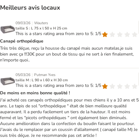
Meilleurs avis locaux
|
09/03/26
Wauters
taille S : L 75 x l 50 x H 25 cm
This is a stars rating area from zero to 5: 1/5
Canapé orthopédique
Très très déçue, reçu la housse du canapé mais aucun matelas,je suis
bien avec ça !!!30€ pour un bout de tissu qui ne sert à rien finalement,
n'importe quoi..
|
05/03/26
Putman Yves
taille M : L 90 x l 60 x H 30 cm
This is a stars rating area from zero to 5: 1/5
De moins en moins bonne qualité !
J'ai acheté ces canapés orthopédiques pour mes chiens il y a 10 ans et 5
ans. Le tapis de sol "orthopédique " était de bien meilleure qualité
auparavant. Il a perdu facilement un tiers de la hauteur. Il est moins
fermé et les "picots orthopédiques " ont également bien diminués.
Aucune amélioration dans la confection du boudin faisant le pourtour.
J'avais du le remplacer par un coussin d'allaitement ( canapé taille M) Je
suis très déçue. Je ne recommande pas cet article !