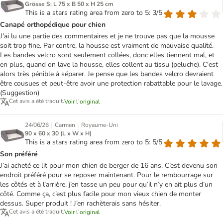
Grösse S: L 75 x B 50 x H 25 cm
This is a stars rating area from zero to 5: 3/5
Canapé orthopédique pour chien
J'ai lu une partie des commentaires et je ne trouve pas que la mousse
soit trop fine. Par contre, la housse est vraiment de mauvaise qualité.
Les bandes velcro sont seulement collées, donc elles tiennent mal, et
en plus, quand on lave la housse, elles collent au tissu (peluche). C'est
alors très pénible à séparer. Je pense que les bandes velcro devraient
être cousues et peut-être avoir une protection rabattable pour le lavage.
(Suggestion)
Cet avis a été traduit.
Voir l’original
|
|
24/06/26
Carmen
Royaume-Uni
90 x 60 x 30 (L x W x H)
This is a stars rating area from zero to 5: 5/5
Son préféré
J’ai acheté ce lit pour mon chien de berger de 16 ans. C’est devenu son
endroit préféré pour se reposer maintenant. Pour le rembourrage sur
les côtés et à l’arrière, j’en tasse un peu pour qu’il n’y en ait plus d’un
côté. Comme ça, c’est plus facile pour mon vieux chien de monter
dessus. Super produit ! J’en rachèterais sans hésiter.
Cet avis a été traduit.
Voir l’original