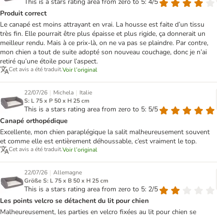
This is a stars rating area from zero to 5: 4/5
Produit correct
Le canapé est moins attrayant en vrai. La housse est faite d’un tissu
très fin. Elle pourrait être plus épaisse et plus rigide, ça donnerait un
meilleur rendu. Mais à ce prix-là, on ne va pas se plaindre. Par contre,
mon chien a tout de suite adopté son nouveau couchage, donc je n’ai
retiré qu’une étoile pour l’aspect.
Cet avis a été traduit.
Voir l’original
|
|
22/07/26
Michela
Italie
S: L 75 x P 50 x H 25 cm
This is a stars rating area from zero to 5: 5/5
Canapé orthopédique
Excellente, mon chien paraplégique la salit malheureusement souvent
et comme elle est entièrement déhoussable, c’est vraiment le top.
Cet avis a été traduit.
Voir l’original
|
22/07/26
Allemagne
Größe S: L 75 x B 50 x H 25 cm
This is a stars rating area from zero to 5: 2/5
Les points velcro se détachent du lit pour chien
Malheureusement, les parties en velcro fixées au lit pour chien se