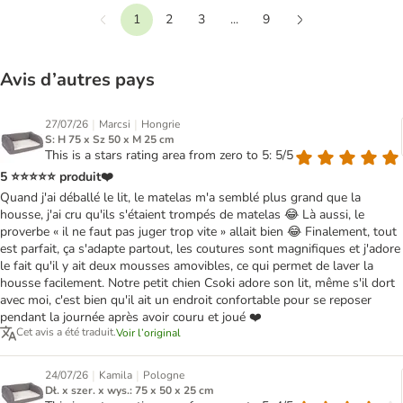
1
2
3
...
9
Précédent
Suivant
Avis d’autres pays
|
|
27/07/26
Marcsi
Hongrie
S: H 75 x Sz 50 x M 25 cm
This is a stars rating area from zero to 5: 5/5
5 ⭐⭐⭐⭐⭐ produit❤️
Quand j'ai déballé le lit, le matelas m'a semblé plus grand que la
housse, j'ai cru qu'ils s'étaient trompés de matelas 😂 Là aussi, le
proverbe « il ne faut pas juger trop vite » allait bien 😂 Finalement, tout
est parfait, ça s'adapte partout, les coutures sont magnifiques et j'adore
le fait qu'il y ait deux mousses amovibles, ce qui permet de laver la
housse facilement. Notre petit chien Csoki adore son lit, même s'il dort
avec moi, c'est bien qu'il ait un endroit confortable pour se reposer
pendant la journée après avoir couru et joué ❤️
Cet avis a été traduit.
Voir l’original
|
|
24/07/26
Kamila
Pologne
Dł. x szer. x wys.: 75 x 50 x 25 cm