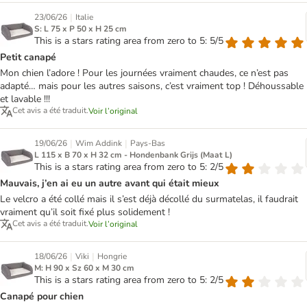
|
23/06/26
Italie
S: L 75 x P 50 x H 25 cm
This is a stars rating area from zero to 5: 5/5
Petit canapé
Mon chien l’adore ! Pour les journées vraiment chaudes, ce n’est pas
adapté… mais pour les autres saisons, c’est vraiment top ! Déhoussable
et lavable !!!
Cet avis a été traduit.
Voir l’original
|
|
19/06/26
Wim Addink
Pays-Bas
L 115 x B 70 x H 32 cm - Hondenbank Grijs (Maat L)
This is a stars rating area from zero to 5: 2/5
Mauvais, j’en ai eu un autre avant qui était mieux
Le velcro a été collé mais il s’est déjà décollé du surmatelas, il faudrait
vraiment qu’il soit fixé plus solidement !
Cet avis a été traduit.
Voir l’original
|
|
18/06/26
Viki
Hongrie
M: H 90 x Sz 60 x M 30 cm
This is a stars rating area from zero to 5: 2/5
Canapé pour chien