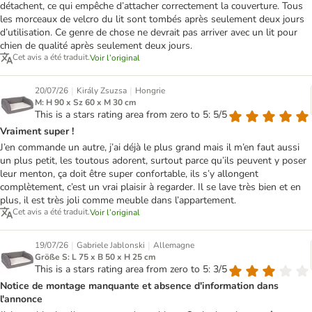
détachent, ce qui empêche d’attacher correctement la couverture. Tous
les morceaux de velcro du lit sont tombés après seulement deux jours
d’utilisation. Ce genre de chose ne devrait pas arriver avec un lit pour
chien de qualité après seulement deux jours.
Cet avis a été traduit.
Voir l’original
|
|
20/07/26
Király Zsuzsa
Hongrie
M: H 90 x Sz 60 x M 30 cm
This is a stars rating area from zero to 5: 5/5
Vraiment super !
J’en commande un autre, j’ai déjà le plus grand mais il m’en faut aussi
un plus petit, les toutous adorent, surtout parce qu’ils peuvent y poser
leur menton, ça doit être super confortable, ils s’y allongent
complètement, c’est un vrai plaisir à regarder. Il se lave très bien et en
plus, il est très joli comme meuble dans l’appartement.
Cet avis a été traduit.
Voir l’original
|
|
19/07/26
Gabriele Jablonski
Allemagne
Größe S: L 75 x B 50 x H 25 cm
This is a stars rating area from zero to 5: 3/5
Notice de montage manquante et absence d'information dans
l'annonce