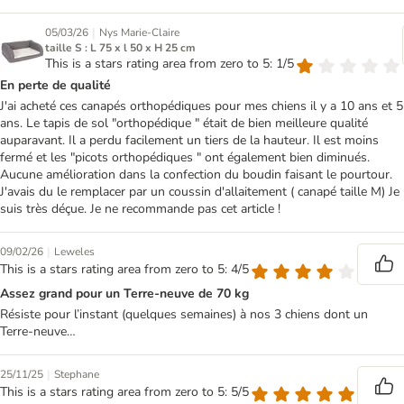
|
05/03/26
Nys Marie-Claire
taille S : L 75 x l 50 x H 25 cm
This is a stars rating area from zero to 5: 1/5
En perte de qualité
J'ai acheté ces canapés orthopédiques pour mes chiens il y a 10 ans et 5
ans. Le tapis de sol "orthopédique " était de bien meilleure qualité
auparavant. Il a perdu facilement un tiers de la hauteur. Il est moins
fermé et les "picots orthopédiques " ont également bien diminués.
Aucune amélioration dans la confection du boudin faisant le pourtour.
J'avais du le remplacer par un coussin d'allaitement ( canapé taille M) Je
suis très déçue. Je ne recommande pas cet article !
|
09/02/26
Leweles
This is a stars rating area from zero to 5: 4/5
Assez grand pour un Terre-neuve de 70 kg
Résiste pour l’instant (quelques semaines) à nos 3 chiens dont un
Terre-neuve…
|
25/11/25
Stephane
This is a stars rating area from zero to 5: 5/5