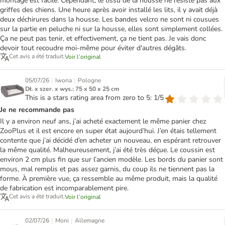
montage est facile. Cependant, le tissu de la housse ne résiste pas aux
griffes des chiens. Une heure après avoir installé les lits, il y avait déjà
deux déchirures dans la housse. Les bandes velcro ne sont ni cousues
sur la partie en peluche ni sur la housse, elles sont simplement collées.
Ça ne peut pas tenir, et effectivement, ça ne tient pas. Je vais donc
devoir tout recoudre moi-même pour éviter d'autres dégâts.
Cet avis a été traduit.
Voir l’original
|
|
05/07/26
Iwona
Pologne
Dł. x szer. x wys.: 75 x 50 x 25 cm
This is a stars rating area from zero to 5: 1/5
Je ne recommande pas
Il y a environ neuf ans, j’ai acheté exactement le même panier chez
ZooPlus et il est encore en super état aujourd’hui. J’en étais tellement
contente que j’ai décidé d’en acheter un nouveau, en espérant retrouver
la même qualité. Malheureusement, j’ai été très déçue. Le coussin est
environ 2 cm plus fin que sur l’ancien modèle. Les bords du panier sont
mous, mal remplis et pas assez garnis, du coup ils ne tiennent pas la
forme. À première vue, ça ressemble au même produit, mais la qualité
de fabrication est incomparablement pire.
Cet avis a été traduit.
Voir l’original
|
|
02/07/26
Moni
Allemagne