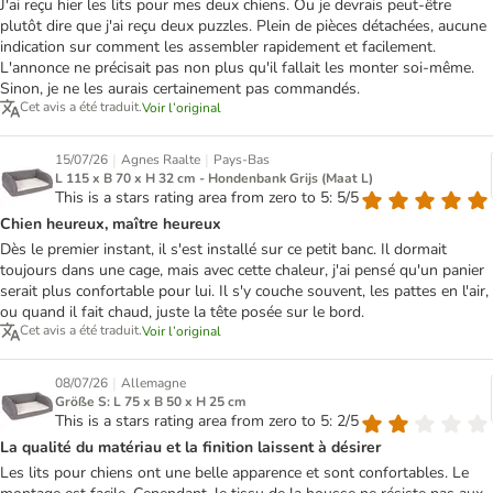
J'ai reçu hier les lits pour mes deux chiens. Ou je devrais peut-être
plutôt dire que j'ai reçu deux puzzles. Plein de pièces détachées, aucune
indication sur comment les assembler rapidement et facilement.
L'annonce ne précisait pas non plus qu'il fallait les monter soi-même.
Sinon, je ne les aurais certainement pas commandés.
Cet avis a été traduit.
Voir l’original
|
|
15/07/26
Agnes Raalte
Pays-Bas
L 115 x B 70 x H 32 cm - Hondenbank Grijs (Maat L)
This is a stars rating area from zero to 5: 5/5
Chien heureux, maître heureux
Dès le premier instant, il s'est installé sur ce petit banc. Il dormait
toujours dans une cage, mais avec cette chaleur, j'ai pensé qu'un panier
serait plus confortable pour lui. Il s'y couche souvent, les pattes en l'air,
ou quand il fait chaud, juste la tête posée sur le bord.
Cet avis a été traduit.
Voir l’original
|
08/07/26
Allemagne
Größe S: L 75 x B 50 x H 25 cm
This is a stars rating area from zero to 5: 2/5
La qualité du matériau et la finition laissent à désirer
Les lits pour chiens ont une belle apparence et sont confortables. Le