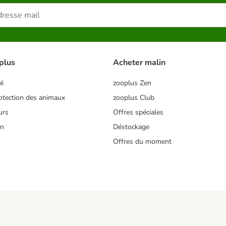
plus
Acheter malin
té
zooplus Zen
tection des animaux
zooplus Club
urs
Offres spéciales
on
Déstockage
Offres du moment
s