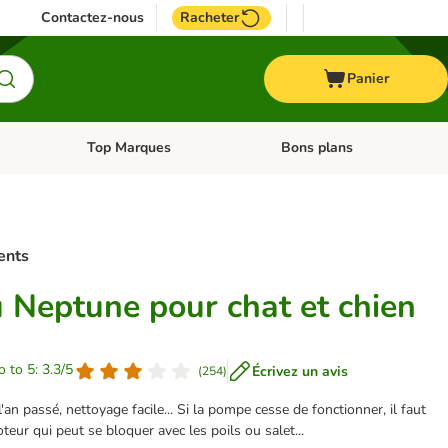
Contactez-nous
Racheter
Panier
Top Marques
Bons plans
catégories: Oiseau
Dérouler les catégories: Cheval
Dérouler les catégories: Top
ents
u Neptune pour chat et chien
o to 5: 3.3/5
Écrivez un avis
(
254
)
'an passé, nettoyage facile... Si la pompe cesse de fonctionner, il faut
eur qui peut se bloquer avec les poils ou salet...