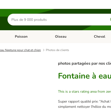
Rechercher
des
produits
Poisson
Oiseau
Cheval
Chat
Dérouler les catégories: Rongeur & Co
Dérouler les catégories: Poisson
Dérouler les 
eau Neptune pour chat et chien
Photos de clients
photos partagées par nos cli
Fontaine à ea
This is a stars rating area from zer
Super rapport qualité prix: "Achat l
simplement nettoyer l'hélice du mot