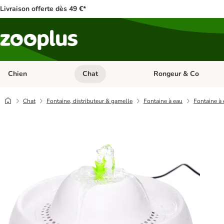
Livraison offerte dès 49 €*
Chien
Chat
Rongeur & Co
Dérouler les catégories: Chien
Dérouler les catégories: 
Chat
Fontaine, distributeur & gamelle
Fontaine à eau
Fontaine à 