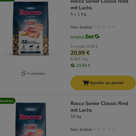
Rocco Senior Classic Rind
mit Lachs
5 x 1 Kg
Non évalué
À l'unité
23,45 €
20,99 €
4,20 € / kg
19,94 €
4 variantes
Ajouter au panier
Nouveau
Rocco Senior Classic Rind
mit Lachs
10 kg
Non évalué