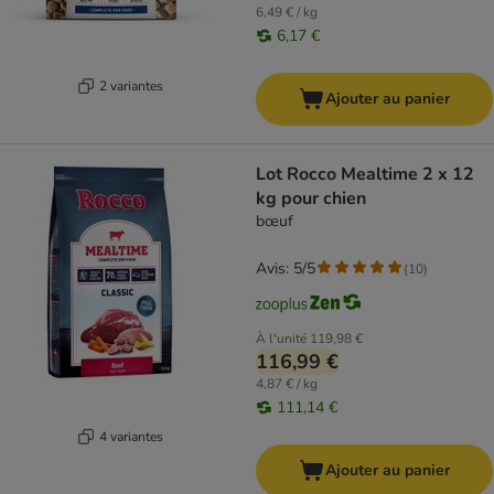
6,49 € / kg
6,17 €
2 variantes
Ajouter au panier
Lot Rocco Mealtime 2 x 12
kg pour chien
bœuf
Avis: 5/5
(
10
)
À l'unité
119,98 €
116,99 €
4,87 € / kg
111,14 €
4 variantes
Ajouter au panier