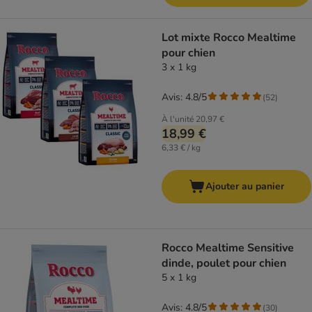
Lot mixte Rocco Mealtime
pour chien
3 x 1 kg
Avis: 4.8/5
(
52
)
À l'unité
20,97 €
18,99 €
6,33 € / kg
Ajouter au panier
Rocco Mealtime Sensitive
dinde, poulet pour chien
5 x 1 kg
Avis: 4.8/5
(
30
)