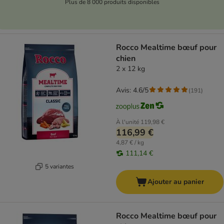
Plus de 8 000 produits disponibles
Rocco Mealtime bœuf pour
chien
2 x 12 kg
Avis: 4.6/5
(
191
)
À l'unité
119,98 €
116,99 €
4,87 € / kg
111,14 €
5 variantes
Ajouter au panier
Rocco Mealtime bœuf pour