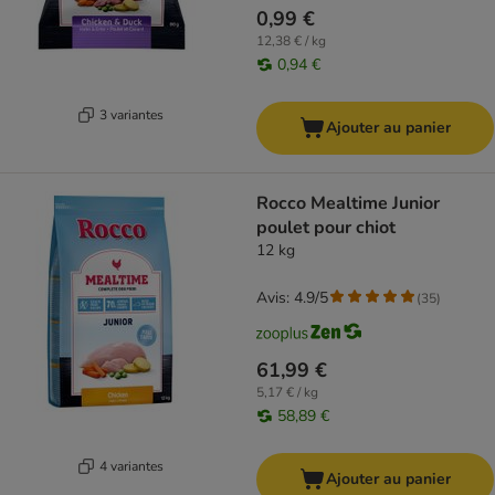
0,99 €
12,38 € / kg
0,94 €
3 variantes
Ajouter au panier
Rocco Mealtime Junior
poulet pour chiot
12 kg
Avis: 4.9/5
(
35
)
61,99 €
5,17 € / kg
58,89 €
4 variantes
Ajouter au panier