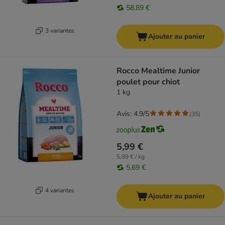
58,89 €
3 variantes
Ajouter au panier
Rocco Mealtime Junior
poulet pour chiot
1 kg
Avis: 4.9/5
(
35
)
5,99 €
5,99 € / kg
5,69 €
4 variantes
Ajouter au panier