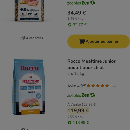
34,49 €
3,45 € / kg
32,77 €
4 variantes
Ajouter au panier
Rocco Mealtime Junior
poulet pour chiot
2 x 12 kg
Avis: 4.9/5
(
35
)
À l'unité
123,98 €
119,99 €
5,00 € / kg
113,99 €