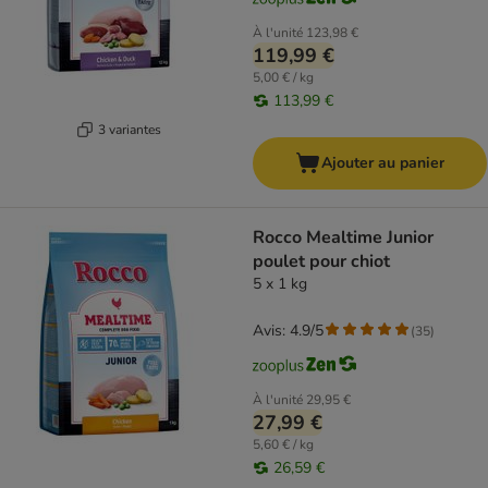
À l'unité
123,98 €
119,99 €
5,00 € / kg
113,99 €
3 variantes
Ajouter au panier
Rocco Mealtime Junior
poulet pour chiot
5 x 1 kg
Avis: 4.9/5
(
35
)
À l'unité
29,95 €
27,99 €
5,60 € / kg
26,59 €