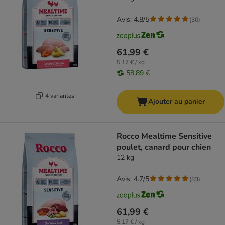
Avis: 4.8/5
(
30
)
61,99 €
5,17 € / kg
58,89 €
4 variantes
Ajouter au panier
Rocco Mealtime Sensitive
poulet, canard pour chien
12 kg
Avis: 4.7/5
(
83
)
61,99 €
5,17 € / kg