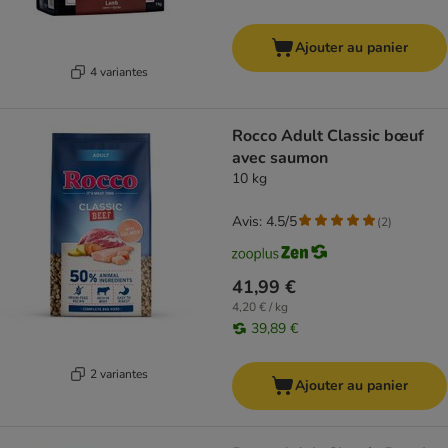
Ajouter au panier
4 variantes
Rocco Adult Classic bœuf
avec saumon
10 kg
Avis: 4.5/5
(
2
)
41,99 €
4,20 € / kg
39,89 €
2 variantes
Ajouter au panier