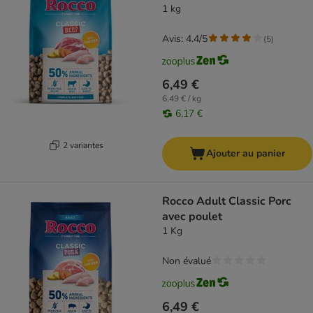
1 kg
Avis: 4.4/5
(
5
)
6,49 €
6,49 € / kg
6,17 €
2 variantes
Ajouter au panier
Rocco Adult Classic Porc
avec poulet
1 Kg
Non évalué
6,49 €