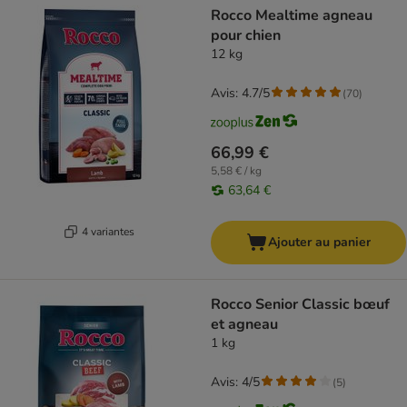
Rocco Mealtime agneau
pour chien
12 kg
Avis: 4.7/5
(
70
)
66,99 €
5,58 € / kg
63,64 €
4 variantes
Ajouter au panier
Rocco Senior Classic bœuf
et agneau
1 kg
Avis: 4/5
(
5
)