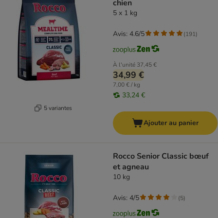
chien
5 x 1 kg
Avis: 4.6/5
(
191
)
À l'unité
37,45 €
34,99 €
7,00 € / kg
33,24 €
5 variantes
Ajouter au panier
Rocco Senior Classic bœuf
et agneau
10 kg
Avis: 4/5
(
5
)