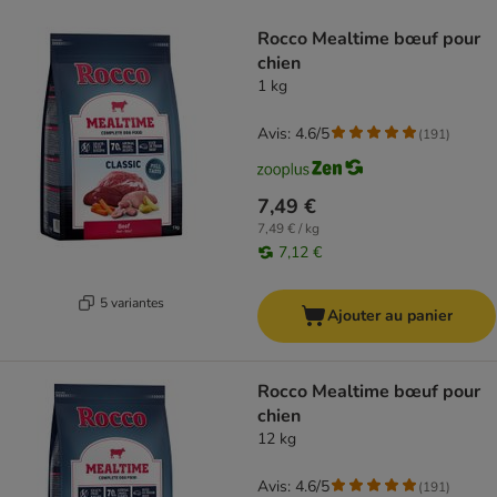
product items have been changed
Rocco Mealtime bœuf pour
chien
1 kg
Avis: 4.6/5
(
191
)
7,49 €
7,49 € / kg
7,12 €
5 variantes
Ajouter au panier
Rocco Mealtime bœuf pour
chien
12 kg
Avis: 4.6/5
(
191
)