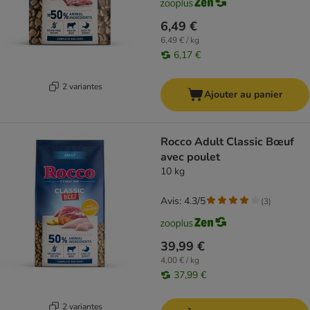
6,49 €
6,49 € / kg
6,17 €
2 variantes
Ajouter au panier
Rocco Adult Classic Bœuf
avec poulet
10 kg
Avis: 4.3/5
(
3
)
39,99 €
4,00 € / kg
37,99 €
2 variantes