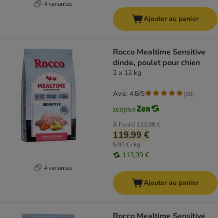
4 variantes
Ajouter au panier
Rocco Mealtime Sensitive
dinde, poulet pour chien
2 x 12 kg
Avis: 4.8/5
(
30
)
À l'unité
123,98 €
119,99 €
5,00 € / kg
113,99 €
4 variantes
Ajouter au panier
Rocco Mealtime Sensitive