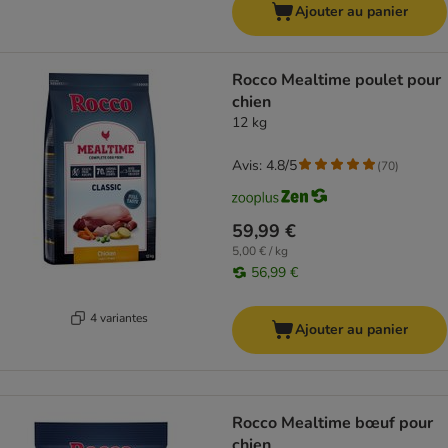
Ajouter au panier
Rocco Mealtime poulet pour
chien
12 kg
Avis: 4.8/5
(
70
)
59,99 €
5,00 € / kg
56,99 €
4 variantes
Ajouter au panier
Rocco Mealtime bœuf pour
chien