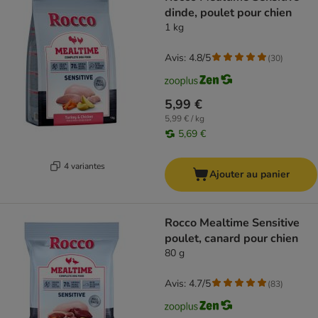
dinde, poulet pour chien
1 kg
Avis: 4.8/5
(
30
)
5,99 €
5,99 € / kg
5,69 €
4 variantes
Ajouter au panier
Rocco Mealtime Sensitive
poulet, canard pour chien
80 g
Avis: 4.7/5
(
83
)