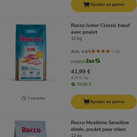
Ajouter au panier
Rocco Junior Classic bœuf
avec poulet
10 kg
Avis: 4.4/5
(
5
)
41,99 €
4,20 € / kg
39,89 €
2 variantes
Ajouter au panier
Rocco Mealtime Sensitive
dinde, poulet pour chien
12 kg