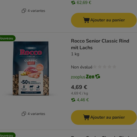
62,69 €
4 variantes
Ajouter au panier
Nouveau
Rocco Senior Classic Rind
mit Lachs
1 kg
Non évalué
4,69 €
4,69 € / kg
4,46 €
4 variantes
Ajouter au panier
Nouveau