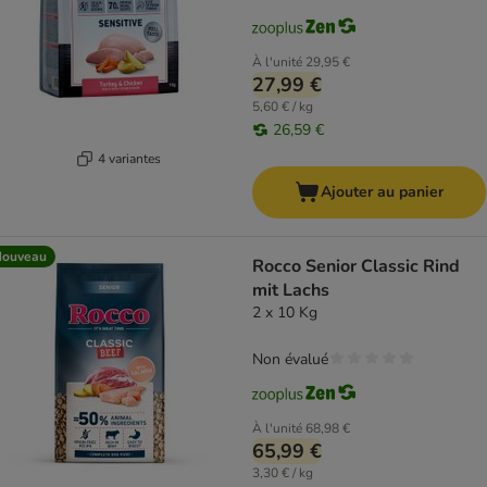
À l'unité
29,95 €
27,99 €
5,60 € / kg
26,59 €
4 variantes
Ajouter au panier
Nouveau
Rocco Senior Classic Rind
mit Lachs
2 x 10 Kg
Non évalué
À l'unité
68,98 €
65,99 €
3,30 € / kg