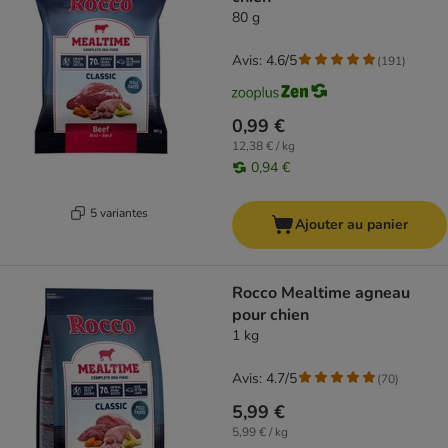
80 g
Avis: 4.6/5
(
191
)
0,99 €
12,38 € / kg
0,94 €
5 variantes
Ajouter au panier
Rocco Mealtime agneau
pour chien
1 kg
Avis: 4.7/5
(
70
)
5,99 €
5,99 € / kg