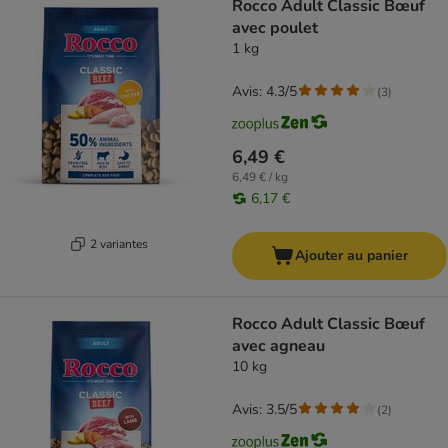
Rocco Adult Classic Bœuf
avec poulet
1 kg
Avis: 4.3/5
(
3
)
6,49 €
6,49 € / kg
6,17 €
2 variantes
Ajouter au panier
Rocco Adult Classic Bœuf
avec agneau
10 kg
Avis: 3.5/5
(
2
)