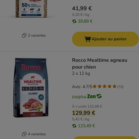
41,99 €
4,20 € / kg
39,89 €
2 variantes
Ajouter au panier
Rocco Mealtime agneau
pour chien
2 x 12 kg
Avis: 4.7/5
(
70
)
À l'unité
133,98 €
129,99 €
5,42 € / kg
123,49 €
4 variantes