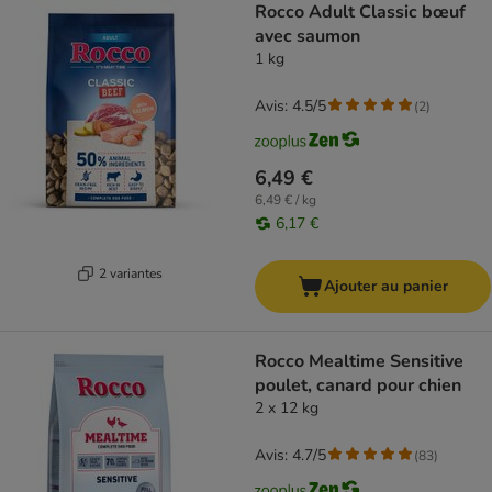
Rocco Adult Classic bœuf
avec saumon
1 kg
Avis: 4.5/5
(
2
)
6,49 €
6,49 € / kg
6,17 €
2 variantes
Ajouter au panier
Rocco Mealtime Sensitive
poulet, canard pour chien
2 x 12 kg
Avis: 4.7/5
(
83
)