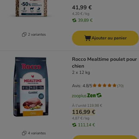
41,99 €
4,20 € / kg
39,89 €
2 variantes
Ajouter au panier
Rocco Mealtime poulet pour
chien
2 x 12 kg
Avis: 4.8/5
(
70
)
À l'unité
119,98 €
116,99 €
4,87 € / kg
111,14 €
4 variantes