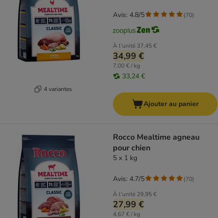
Avis: 4.8/5
(
70
)
À l'unité
37,45 €
34,99 €
7,00 € / kg
33,24 €
4 variantes
Ajouter au panier
Rocco Mealtime agneau
pour chien
5 x 1 kg
Avis: 4.7/5
(
70
)
À l'unité
29,95 €
27,99 €
4,67 € / kg