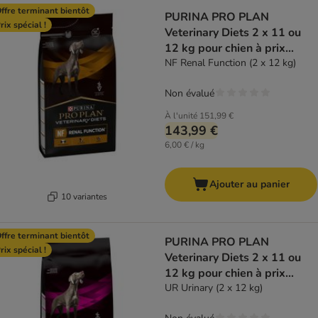
ffre terminant bientôt
PURINA PRO PLAN
rix spécial !
Veterinary Diets 2 x 11 ou
12 kg pour chien à prix
spécial !
NF Renal Function (2 x 12 kg)
Non évalué
À l'unité
151,99 €
143,99 €
6,00 € / kg
Ajouter au panier
10 variantes
ffre terminant bientôt
PURINA PRO PLAN
rix spécial !
Veterinary Diets 2 x 11 ou
12 kg pour chien à prix
spécial !
UR Urinary (2 x 12 kg)