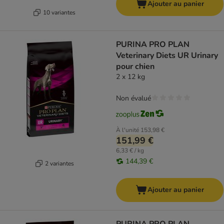
Ajouter au panier
10 variantes
PURINA PRO PLAN
Veterinary Diets UR Urinary
pour chien
2 x 12 kg
Non évalué
À l'unité
153,98 €
151,99 €
6,33 € / kg
144,39 €
2 variantes
Ajouter au panier