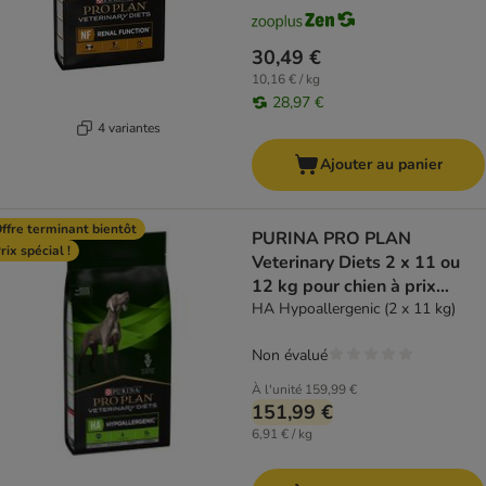
30,49 €
10,16 € / kg
28,97 €
4 variantes
Ajouter au panier
ffre terminant bientôt
PURINA PRO PLAN
rix spécial !
Veterinary Diets 2 x 11 ou
12 kg pour chien à prix
spécial !
HA Hypoallergenic (2 x 11 kg)
Non évalué
À l'unité
159,99 €
151,99 €
6,91 € / kg