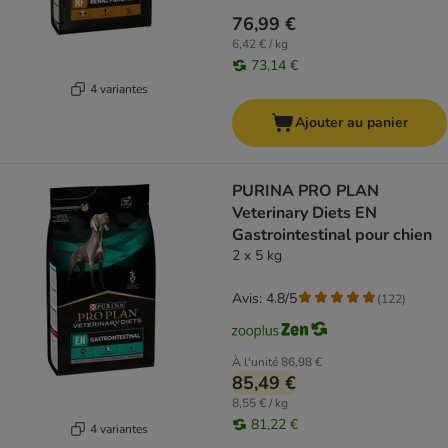
76,99 €
6,42 € / kg
73,14 €
4 variantes
Ajouter au panier
PURINA PRO PLAN
Veterinary Diets EN
Gastrointestinal pour chien
2 x 5 kg
Avis: 4.8/5
(
122
)
À l'unité
86,98 €
85,49 €
8,55 € / kg
81,22 €
4 variantes