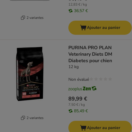
12,83 € / kg
36,57 €
2 variantes
Ajouter au panier
PURINA PRO PLAN
Veterinary Diets DM
Diabetes pour chien
12 kg
Non évalué
89,99 €
7,50 € / kg
85,49 €
2 variantes
Ajouter au panier