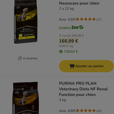
Neurocare pour chien
2 x 12 kg
Avis: 4.5/5
(
27
)
À l'unité
169,98 €
166,99 €
6,96 € / kg
158,64 €
4 variantes
Ajouter au panier
PURINA PRO PLAN
Veterinary Diets NF Renal
Function pour chien
3 kg
Avis: 4.8/5
(
48
)