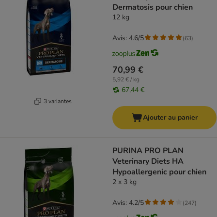
Dermatosis pour chien
12 kg
Avis: 4.6/5
(
63
)
70,99 €
5,92 € / kg
67,44 €
3 variantes
Ajouter au panier
PURINA PRO PLAN
Veterinary Diets HA
Hypoallergenic pour chien
2 x 3 kg
Avis: 4.2/5
(
247
)