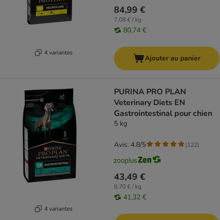
84,99 €
7,08 € / kg
80,74 €
4 variantes
Ajouter au panier
PURINA PRO PLAN
Veterinary Diets EN
Gastrointestinal pour chien
5 kg
Avis: 4.8/5
(
122
)
43,49 €
8,70 € / kg
41,32 €
4 variantes