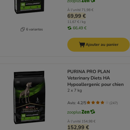
À l'unité
71,98 €
69,99 €
11,67 € / kg
66,49 €
6 variantes
Ajouter au panier
PURINA PRO PLAN
Veterinary Diets HA
Hypoallergenic pour chien
2 x 7 kg
Avis: 4.2/5
(
247
)
À l'unité
154,98 €
152,99 €