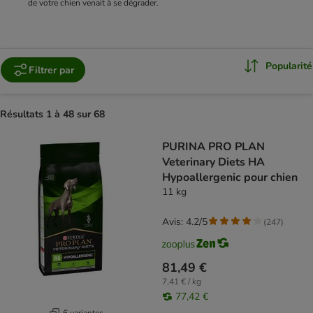
de votre chien venait à se dégrader.
Popularité
Filtrer par
Résultats 1 à 48 sur 68
product items have been changed
PURINA PRO PLAN
Veterinary Diets HA
Hypoallergenic pour chien
11 kg
Avis: 4.2/5
(
247
)
81,49 €
7,41 € / kg
77,42 €
6 variantes