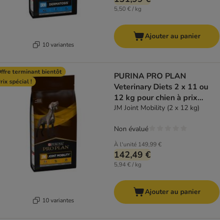
5,50 € / kg
Ajouter au panier
10 variantes
ffre terminant bientôt
PURINA PRO PLAN
rix spécial !
Veterinary Diets 2 x 11 ou
12 kg pour chien à prix
spécial !
JM Joint Mobility (2 x 12 kg)
Non évalué
À l'unité
149,99 €
142,49 €
5,94 € / kg
Ajouter au panier
10 variantes