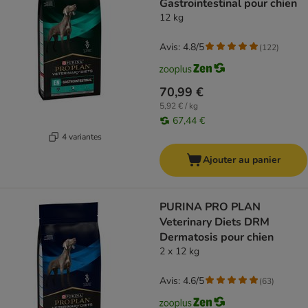
Gastrointestinal pour chien
12 kg
Avis: 4.8/5
(
122
)
70,99 €
5,92 € / kg
67,44 €
4 variantes
Ajouter au panier
PURINA PRO PLAN
Veterinary Diets DRM
Dermatosis pour chien
2 x 12 kg
Avis: 4.6/5
(
63
)