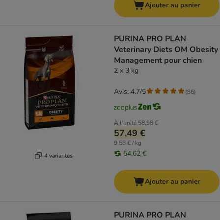
Ajouter au panier
PURINA PRO PLAN
Veterinary Diets OM Obesity
Management pour chien
2 x 3 kg
Avis: 4.7/5
(
86
)
À l'unité
58,98 €
57,49 €
9,58 € / kg
54,62 €
4 variantes
Ajouter au panier
PURINA PRO PLAN