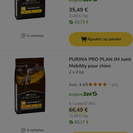
35,49 €
11,83 € / kg
33,72 €
4 variantes
Ajouter au panier
PURINA PRO PLAN JM Joint
Mobility pour chien
2 x 3 kg
Avis: 4.4/5
(
51
)
À l'unité
67,98 €
66,49 €
11,08 € / kg
63,17 €
4 variantes