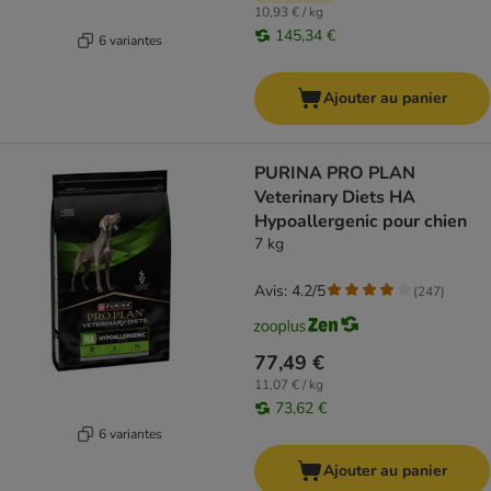
10,93 € / kg
145,34 €
6 variantes
Ajouter au panier
PURINA PRO PLAN
Veterinary Diets HA
Hypoallergenic pour chien
7 kg
Avis: 4.2/5
(
247
)
77,49 €
11,07 € / kg
73,62 €
6 variantes
Ajouter au panier