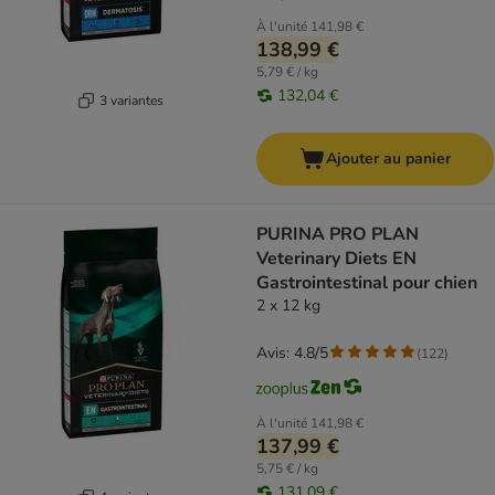
À l'unité
141,98 €
138,99 €
5,79 € / kg
132,04 €
3 variantes
Ajouter au panier
PURINA PRO PLAN
Veterinary Diets EN
Gastrointestinal pour chien
2 x 12 kg
Avis: 4.8/5
(
122
)
À l'unité
141,98 €
137,99 €
5,75 € / kg
131,09 €