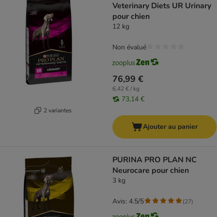
Veterinary Diets UR Urinary
pour chien
12 kg
Non évalué
76,99 €
6,42 € / kg
73,14 €
2 variantes
Ajouter au panier
PURINA PRO PLAN NC
Neurocare pour chien
3 kg
Avis: 4.5/5
(
27
)