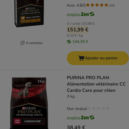
Avis: 4.8/5
(
48
)
À l'unité
153,98 €
151,99 €
6,33 € / kg
144,39 €
4 variantes
Ajouter au panier
PURINA PRO PLAN
Alimentation vétérinaire CC
Cardio Care pour chien
3 kg
Non évalué
38,49 €