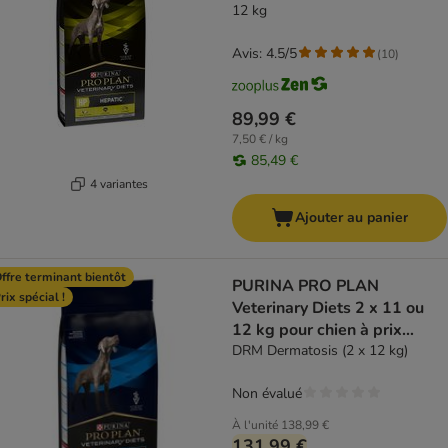
12 kg
Avis: 4.5/5
(
10
)
89,99 €
7,50 € / kg
85,49 €
4 variantes
Ajouter au panier
ffre terminant bientôt
PURINA PRO PLAN
rix spécial !
Veterinary Diets 2 x 11 ou
12 kg pour chien à prix
spécial !
DRM Dermatosis (2 x 12 kg)
Non évalué
À l'unité
138,99 €
131,99 €