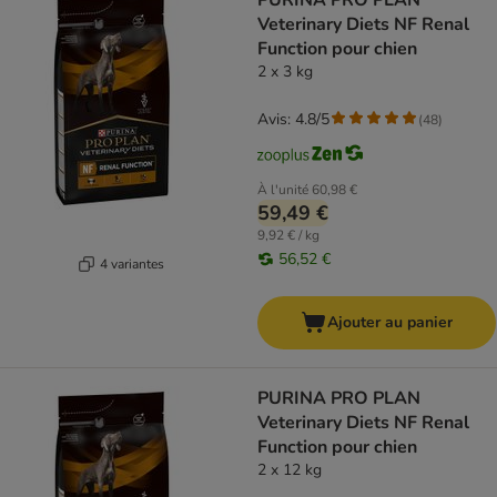
PURINA PRO PLAN
Veterinary Diets NF Renal
Function pour chien
2 x 3 kg
Avis: 4.8/5
(
48
)
À l'unité
60,98 €
59,49 €
9,92 € / kg
56,52 €
4 variantes
Ajouter au panier
PURINA PRO PLAN
Veterinary Diets NF Renal
Function pour chien
2 x 12 kg