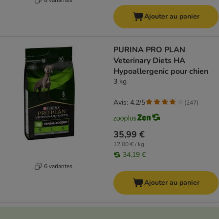
Ajouter au panier
PURINA PRO PLAN
Veterinary Diets HA
Hypoallergenic pour chien
3 kg
Avis: 4.2/5
(
247
)
35,99 €
12,00 € / kg
34,19 €
6 variantes
Ajouter au panier