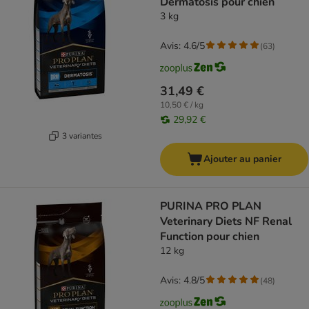
Dermatosis pour chien
3 kg
Avis: 4.6/5
(
63
)
31,49 €
10,50 € / kg
29,92 €
3 variantes
Ajouter au panier
PURINA PRO PLAN
Veterinary Diets NF Renal
Function pour chien
12 kg
Avis: 4.8/5
(
48
)