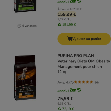
À l'unité
162,98 €
159,99 €
7,27 € / kg
151,99 €
6 variantes
Ajouter au panier
PURINA PRO PLAN
Veterinary Diets OM Obesity
Management pour chien
12 kg
Avis: 4.7/5
(
86
)
75,99 €
6,33 € / kg
72,19 €