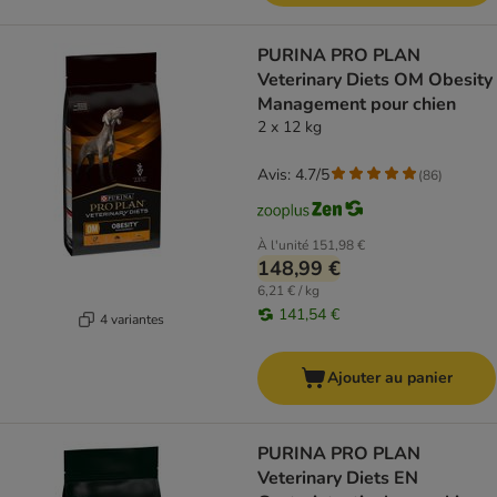
PURINA PRO PLAN
Veterinary Diets OM Obesity
Management pour chien
2 x 12 kg
Avis: 4.7/5
(
86
)
À l'unité
151,98 €
148,99 €
6,21 € / kg
141,54 €
4 variantes
Ajouter au panier
PURINA PRO PLAN
Veterinary Diets EN