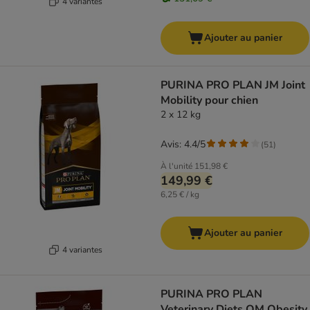
4 variantes
Ajouter au panier
PURINA PRO PLAN JM Joint
Mobility pour chien
2 x 12 kg
Avis: 4.4/5
(
51
)
À l'unité
151,98 €
149,99 €
6,25 € / kg
Ajouter au panier
4 variantes
PURINA PRO PLAN
Veterinary Diets OM Obesity