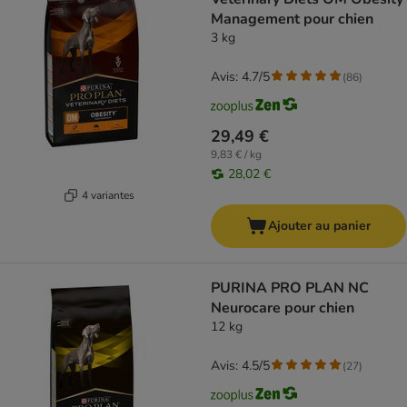
Management pour chien
3 kg
Avis: 4.7/5
(
86
)
29,49 €
9,83 € / kg
28,02 €
4 variantes
Ajouter au panier
PURINA PRO PLAN NC
Neurocare pour chien
12 kg
Avis: 4.5/5
(
27
)