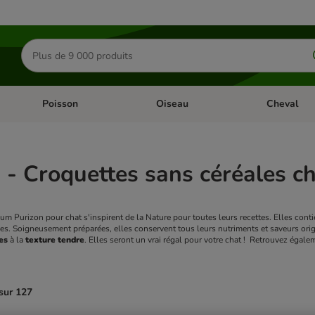
Rechercher
des
produits
Poisson
Oiseau
Cheval
Chat
Dérouler les catégories: Rongeur & Co
Dérouler les catégories: Poisson
Dérouler les 
 - Croquettes sans céréales c
m Purizon pour chat s'inspirent de la Nature pour toutes leurs recettes. Elles conti
les. Soigneusement préparées, elles conservent tous leurs nutriments et saveurs orig
es
 à la 
texture tendre
. Elles seront un vrai régal pour votre chat !  Retrouvez égale
sur 127