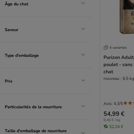
Porta 21
Âge du chat
Prolife
PURINA PRO PLAN Veterinary Diets
Rosie's Farm
Saveur
Schesir
Smølke
Specific veterinary diet
4 variantes
Taste of the Wild
Type d'emballage
Purizon Adult
Thrive
poulet - sans
Trovet
chat
Venandi Animal
nouveau : 6,5 kg
Prix
Wiejska Zagroda
Sans sucres
Adulte
Avis: 4.3/5
Sans gluten
Particularités de la nourriture
54,99 €
Yarrah (croquettes bio)
8,46 € / kg
Ziwi Peak
52,24 €
Chaton
Taille d’emballage de nourriture