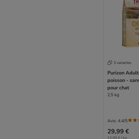
Royal Canin Breed
3 variantes
Purizon Adult
poisson - san
pour chat
2,5 kg
Avis: 4.4/5
29,99 €
12,00 € / kg