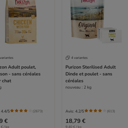
variantes
4 variantes
zon Adult poulet,
Purizon Sterilised Adult
son - sans céréales
Dinde et poulet - sans
r chat
céréales
g
nouveau : 2 kg
 4.4/5
Avis: 4.2/5
(
2673
)
(
613
)
9 €
18,79 €
 € / kg
9,40 € / kg