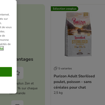
Sélection zooplus
nternet.
ts sur
e,
et de vous
ées.
e de
ersonne
alités de
ité
Vos avantages
5 variantes
Purizon Adult Sterilised
poulet, poisson - sans
Activez zooplus Zen et
céréales pour chat
conomisez 5 % sur chaque
2,5 kg
commande