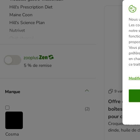
product items ha
Hill's Prescription Diet
Maine Coon
Nous ut
Hill's Science Plan
Les co
Nutrivet
notre 
fonctio
Chat stressé
propos
Perfect Fit
Vous p
préfér
Boules de poils
en cha
PURINA ONE
ce tra
5 % de remise
PURINA PRO PLAN
Chat âgé
Modifi
Problèmes dermatologiques et pelage
Marque
9 variantes
Royal Canin
Plaque dentaire et tartre
Offre d'essai 
boîtes et fria
Royal Canin Veterinary
(
2
)
pour chat
Diabète
Croquettes Adul
Allergies et intolérances alimentaires
dinde, huile de 
Sanabelle
Cosma
Troubles alimentaires