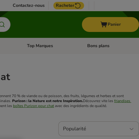
Contactez-nous
Racheter
Panier
Top Marques
Bons plans
catégories: Oiseau
Dérouler les catégories: Cheval
Dérouler les catégories: Top
hat
ennent 70 % de viande ou de poisson, des fruits, légumes et herbes et sont 
inales. 
Purizon : la Nature est notre Inspiration.
Découvrez vite les 
friandises 
ment les 
boîtes Purizon pour chat
 avec des ingrédients de qualité.
Popularité