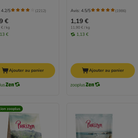
 4.2/5
Avis: 4.5/5
(
2212
)
(
1986
)
9 €
1,19 €
 € / kg
11,90 € / kg
,13 €
1,13 €
Ajouter au panier
Ajouter au panier
tion zooplus