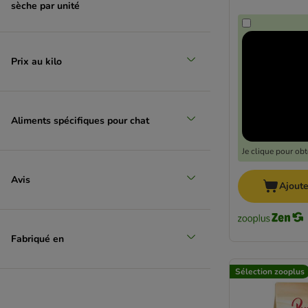
Problèmes urinaires
sèche par unité
Light
Chat stérilisé/castré
Croquettes sans poulet
Prix au kilo
Nutriplus
James Wellbeloved
Aliments médicalisés & spécifiques
Aliments spécifiques pour chat
Simpsons
Lily's Kitchen
Je clique pour ob
Brit Care
Kitty Cat
Avis
Ajoute
Semi-humide
Lucky Lou
Thryroid
Fabriqué en
Animonda Carny
Monoprotéine
Sélection zooplus
Smilla Veterinary
Pressées à froid