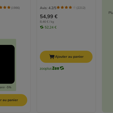
Avis: 4.2/5
(
1986
)
(
2212
)
Pl
54,99 €
8,46 € / kg
52,24 €
Ajouter au panier
tenir -5%
r au panier