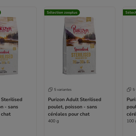
Sélection zooplus
Sélec
5 variantes
5 
 Sterilised
Purizon Adult Sterilised
Puri
on - sans
poulet, poisson - sans
poul
 chat
céréales pour chat
céré
400 g
100 