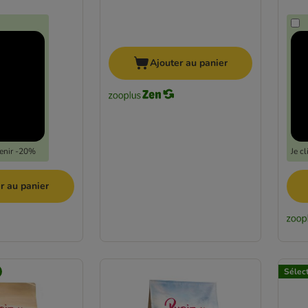
Ajouter au panier
tenir -20%
Je c
r au panier
Sélec