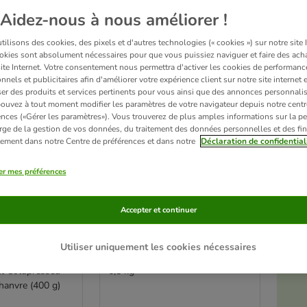
ve been changed
Aidez-nous à nous améliorer !
Sélection zooplus
ilisons des cookies, des pixels et d'autres technologies (« cookies ») sur notre site I
okies sont absolument nécessaires pour que vous puissiez naviguer et faire des acha
site Internet. Votre consentement nous permettra d'activer les cookies de performanc
nnels et publicitaires afin d'améliorer votre expérience client sur notre site internet 
er des produits et services pertinents pour vous ainsi que des annonces personnalis
ouvez à tout moment modifier les paramètres de votre navigateur depuis notre centr
ences («Gérer les paramètres»). Vous trouverez de plus amples informations sur la p
rge de la gestion de vos données, du traitement des données personnelles et des fin
itement dans notre Centre de préférences et dans notre
Déclaration de confidential
er mes préférences
5 variantes
Accepter et continuer
: Croquettes,
Purizon Adult Sterilised
ndises Purizon
poulet, poisson - sans
Utiliser uniquement les cookies nécessaires
céréales pour chat
é
t Coldpressed
6,5 kg
chanvre (400 g)