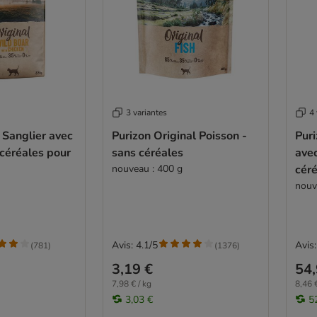
3 variantes
4 
 Sanglier avec
Purizon Original Poisson -
Puri
 céréales pour
sans céréales
avec
nouveau : 400 g
cér
nouv
Avis: 4.1/5
Avis:
(
781
)
(
1376
)
3,19 €
54,
7,98 € / kg
8,46 €
3,03 €
5