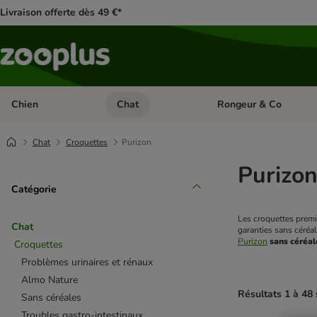
Livraison offerte dès 49 €*
Chien
Chat
Rongeur & Co
Dérouler les catégories: Chien
Dérouler les catégories: 
Chat
Croquettes
Purizon
Purizon
Catégorie
Les croquettes premiu
Chat
garanties sans céréa
Purizon
sans céréal
Croquettes
Problèmes urinaires et rénaux
Almo Nature
Résultats 1 à 48 
Sans céréales
Troubles gastro-intestinaux