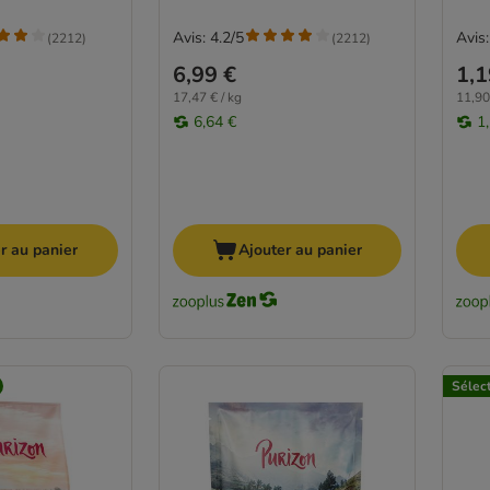
Avis: 4.2/5
Avis:
(
2212
)
(
2212
)
6,99 €
1,1
17,47 € / kg
11,90
6,64 €
1
r au panier
Ajouter au panier
Sélec