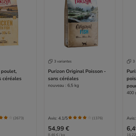
3 variantes
3 
 poulet,
Purizon Original Poisson -
Puri
s céréales
sans céréales
pois
nouveau : 6,5 kg
pou
400 
Avis: 4.1/5
Avis:
(
2673
)
(
1376
)
54,99 €
6,4
8,46 € / kg
16,22