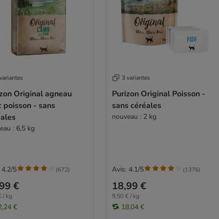
variantes
3 variantes
zon Original agneau
Purizon Original Poisson -
 poisson - sans
sans céréales
éales
nouveau : 2 kg
eau : 6,5 kg
 4.2/5
Avis: 4.1/5
(
672
)
(
1376
)
99 €
18,99 €
 / kg
9,50 € / kg
2,24 €
18,04 €