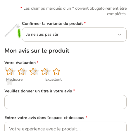
Les champs marqués d'un * doivent obligatoirement être
complétés.
Confirmer la variante du produit
*
Je ne suis pas sûr
Mon avis sur le produit
Votre évaluation
*
1
2
3
4
5
Médiocre
Excellent
Veuillez donner un titre à votre avis
*
Entrez votre avis dans l'espace ci-dessous
*