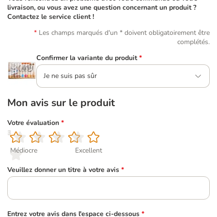
livraison, ou vous avez une question concernant un produit ?
Contactez le service client !
Les champs marqués d'un * doivent obligatoirement être
complétés.
Confirmer la variante du produit
*
Je ne suis pas sûr
Mon avis sur le produit
Votre évaluation
*
1
2
3
4
5
Médiocre
Excellent
Veuillez donner un titre à votre avis
*
Entrez votre avis dans l'espace ci-dessous
*