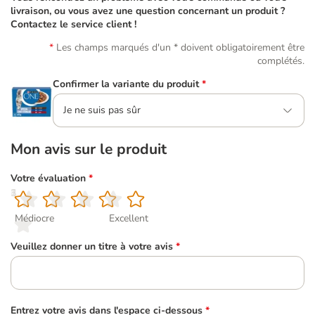
livraison, ou vous avez une question concernant un produit ?
Contactez le service client !
Les champs marqués d'un * doivent obligatoirement être
complétés.
Confirmer la variante du produit
*
Je ne suis pas sûr
Mon avis sur le produit
Votre évaluation
*
1
2
3
4
5
Médiocre
Excellent
Veuillez donner un titre à votre avis
*
Entrez votre avis dans l'espace ci-dessous
*