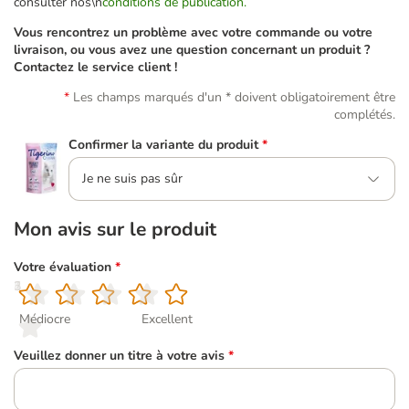
consulter nos\n
conditions de publication.
Vous rencontrez un problème avec votre commande ou votre
livraison, ou vous avez une question concernant un produit ?
Contactez le service client !
Les champs marqués d'un * doivent obligatoirement être
complétés.
Confirmer la variante du produit
*
Je ne suis pas sûr
Mon avis sur le produit
Votre évaluation
*
1
2
3
4
5
Médiocre
Excellent
Veuillez donner un titre à votre avis
*