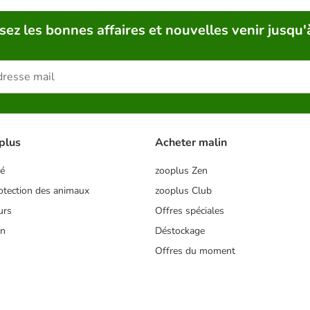
sez les bonnes affaires et nouvelles venir jusqu'
plus
Acheter malin
té
zooplus Zen
tection des animaux
zooplus Club
urs
Offres spéciales
on
Déstockage
Offres du moment
s