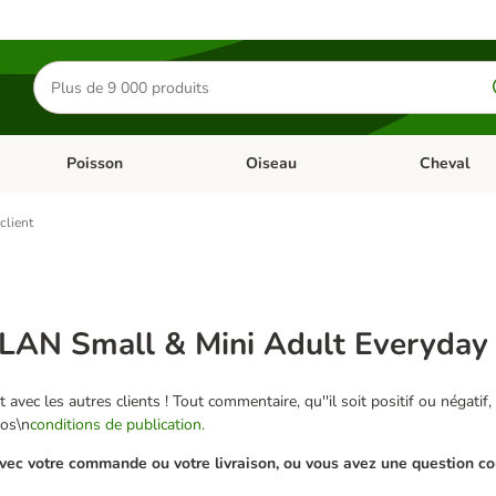
Rechercher
des
produits
Poisson
Oiseau
Cheval
Chat
Dérouler les catégories: Rongeur & Co
Dérouler les catégories: Poisson
Dérouler les 
client
N Small & Mini Adult Everyday N
 avec les autres clients ! Tout commentaire, qu''il soit positif ou négatif,
nos\n
conditions de publication.
ec votre commande ou votre livraison, ou vous avez une question conc