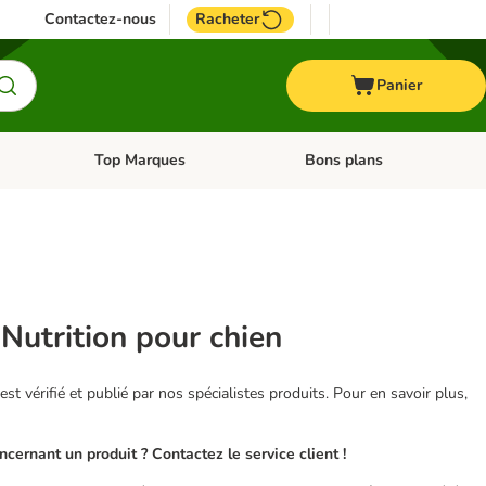
Contactez-nous
Racheter
Panier
Top Marques
Bons plans
catégories: Oiseau
Dérouler les catégories: Cheval
Dérouler les catégories: Top
utrition pour chien
 est vérifié et publié par nos spécialistes produits. Pour en savoir plus,
ernant un produit ? Contactez le service client !