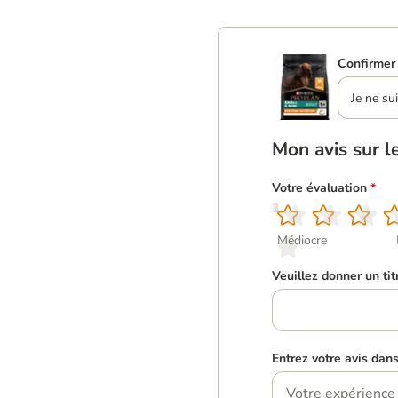
Confirmer 
Je ne su
Mon avis sur l
Votre évaluation
*
1
2
3
4
5
Médiocre
Veuillez donner un tit
Entrez votre avis dan