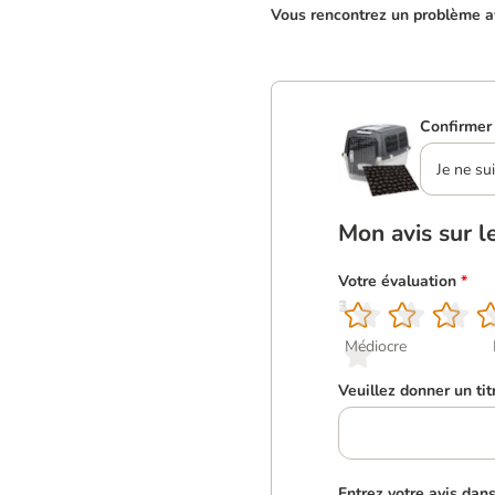
Vous rencontrez un problème av
Confirmer 
Je ne su
Mon avis sur l
Votre évaluation
*
1
2
3
4
5
Médiocre
Veuillez donner un tit
Entrez votre avis dan