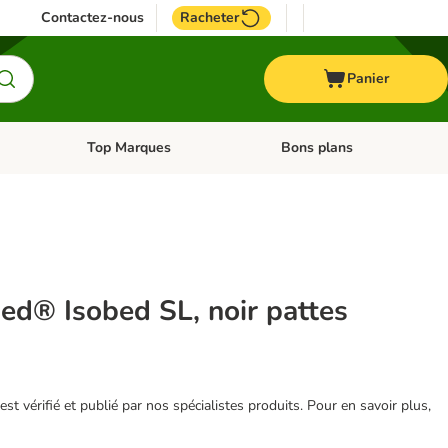
Contactez-nous
Racheter
Panier
Top Marques
Bons plans
catégories: Oiseau
Dérouler les catégories: Cheval
Dérouler les catégories: Top
tbed® Isobed SL, noir pattes
 est vérifié et publié par nos spécialistes produits. Pour en savoir plus,