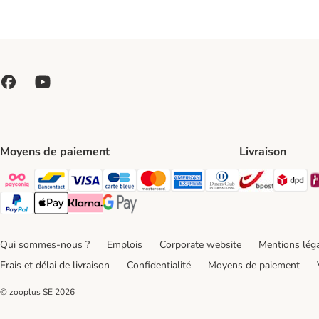
Moyens de paiement
Livraison
Bpost Shi
DP
Payconiq Payment Method
bancontact Payment Method
Visa Payment Method
carte bleue Payment Method
Master card Payment Method
American express Payment Meth
Diners club Payment Met
Paypal Payment Method
Apple Pay Payment Method
Klarna Payment Method
Google Pay Payment Method
Qui sommes-nous ?
Emplois
Corporate website
Mentions lég
Frais et délai de livraison
Confidentialité
Moyens de paiement
© zooplus SE
2026