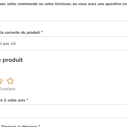
ec votre commande ou votre livraison, ou vous avez une question conc
la variante du produit
*
is pas sûr
e produit
Excellent
re à votre avis
*
s l'espace ci-dessous
*