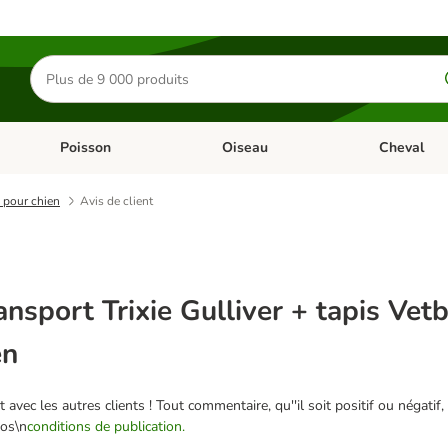
Rechercher
des
produits
Poisson
Oiseau
Cheval
Chat
Dérouler les catégories: Rongeur & Co
Dérouler les catégories: Poisson
Dérouler les 
s pour chien
Avis de client
ransport Trixie Gulliver + tapis Ve
en
 avec les autres clients ! Tout commentaire, qu''il soit positif ou négatif,
nos\n
conditions de publication.