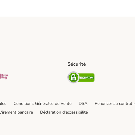
Sécurité
pping Method
D Shipping Method
Mondial relay Shipping Method
Security
od
hod
ales
Conditions Générales de Vente
DSA
Renoncer au contrat i
Virement bancaire
Déclaration d'accessibilité