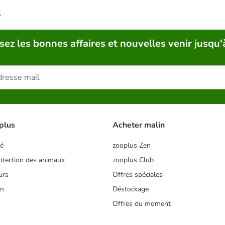
s
sez les bonnes affaires et nouvelles venir jusqu'
plus
Acheter malin
té
zooplus Zen
tection des animaux
zooplus Club
urs
Offres spéciales
on
Déstockage
Offres du moment
s