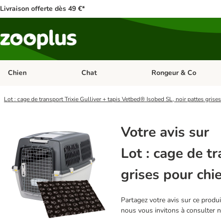
Livraison offerte dès 49 €*
Chien
Chat
Rongeur & Co
Dérouler les catégories: Chien
Dérouler les catégories: 
Lot : cage de transport Trixie Gulliver + tapis Vetbed® Isobed SL, noir pattes grise
Votre avis sur
Lot : cage de t
grises pour chi
Partagez votre avis sur ce produit
nous vous invitons à consulter 