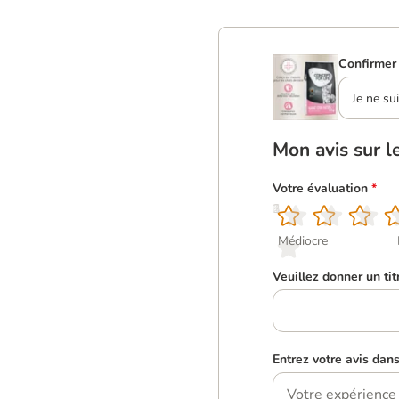
Confirmer 
Je ne su
Mon avis sur l
Votre évaluation
*
1
2
3
4
5
Médiocre
Veuillez donner un tit
Entrez votre avis dan