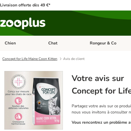
Livraison offerte dès 49 €*
Chien
Chat
Rongeur & Co
Dérouler les catégories: Chien
Dérouler les catégories: 
Concept for Life Maine Coon Kitten
Avis de client
Votre avis sur
Concept for Lif
Partagez votre avis sur ce produit
nous vous invitons à consulter 
Vous rencontrez un problème av