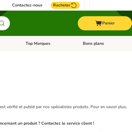
Contactez-nous
Racheter
Panier
Top Marques
Bons plans
catégories: Oiseau
Dérouler les catégories: Cheval
Dérouler les catégories: Top
 est vérifié et publié par nos spécialistes produits. Pour en savoir plus,
ernant un produit ? Contactez le service client !