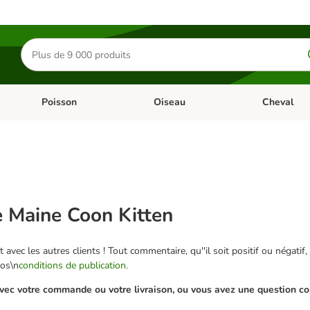
Rechercher
des
produits
Poisson
Oiseau
Cheval
Chat
Dérouler les catégories: Rongeur & Co
Dérouler les catégories: Poisson
Dérouler les 
e Maine Coon Kitten
 avec les autres clients ! Tout commentaire, qu''il soit positif ou négatif,
nos\n
conditions de publication.
ec votre commande ou votre livraison, ou vous avez une question conc