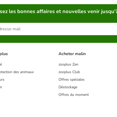
sez les bonnes affaires et nouvelles venir jusqu'
plus
Acheter malin
té
zooplus Zen
tection des animaux
zooplus Club
urs
Offres spéciales
on
Déstockage
Offres du moment
s