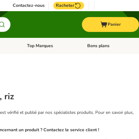
Contactez-nous
Racheter
Panier
Top Marques
Bons plans
catégories: Oiseau
Dérouler les catégories: Cheval
Dérouler les catégories: Top
 riz
 est vérifié et publié par nos spécialistes produits. Pour en savoir plus,
ernant un produit ? Contactez le service client !