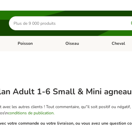
Rechercher
des
produits
Poisson
Oiseau
Cheval
Chat
Dérouler les catégories: Rongeur & Co
Dérouler les catégories: Poisson
Dérouler les 
Plan Adult 1-6 Small & Mini agneau,
 avec les autres clients ! Tout commentaire, qu''il soit positif ou négatif,
nos\n
conditions de publication.
ec votre commande ou votre livraison, ou vous avez une question conc