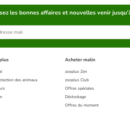
sez les bonnes affaires et nouvelles venir jusqu'
plus
Acheter malin
té
zooplus Zen
tection des animaux
zooplus Club
urs
Offres spéciales
on
Déstockage
Offres du moment
s