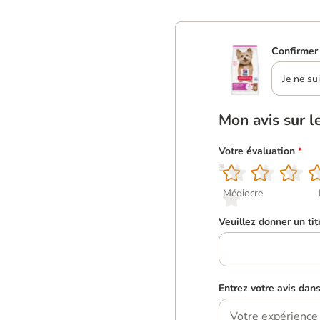
Confirmer 
Je ne su
Mon avis sur l
Votre évaluation
*
1
2
3
4
5
Médiocre
Veuillez donner un tit
Entrez votre avis dan