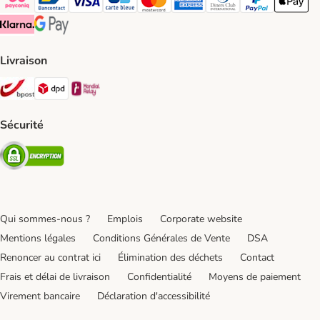
Payconiq Payment Method
bancontact Payment Method
Visa Payment Method
carte bleue Payment Method
Master card Payment Method
American express Payment Meth
Diners club Payment Met
Paypal Payment 
Apple Pa
Klarna Payment Method
Google Pay Payment Method
Livraison
Bpost Shipping Method
DPD Shipping Method
Mondial relay Shipping Method
Sécurité
Security
Qui sommes-nous ?
Emplois
Corporate website
Mentions légales
Conditions Générales de Vente
DSA
Renoncer au contrat ici
Élimination des déchets
Contact
Frais et délai de livraison
Confidentialité
Moyens de paiement
Virement bancaire
Déclaration d'accessibilité