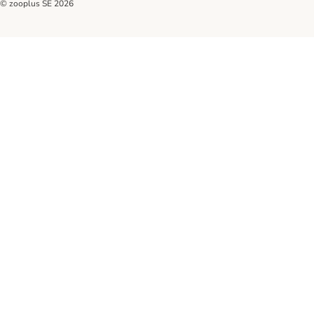
© zooplus SE
2026