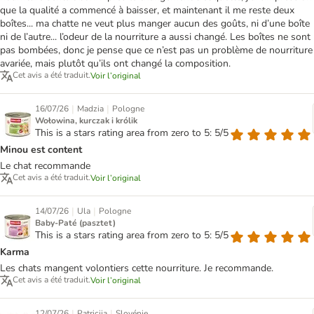
que la qualité a commencé à baisser, et maintenant il me reste deux
boîtes... ma chatte ne veut plus manger aucun des goûts, ni d’une boîte
ni de l’autre... l’odeur de la nourriture a aussi changé. Les boîtes ne sont
pas bombées, donc je pense que ce n’est pas un problème de nourriture
avariée, mais plutôt qu’ils ont changé la composition.
Cet avis a été traduit.
Voir l’original
|
|
16/07/26
Madzia
Pologne
Wołowina, kurczak i królik
This is a stars rating area from zero to 5: 5/5
Minou est content
Le chat recommande
Cet avis a été traduit.
Voir l’original
|
|
14/07/26
Ula
Pologne
Baby-Paté (pasztet)
This is a stars rating area from zero to 5: 5/5
Karma
Les chats mangent volontiers cette nourriture. Je recommande.
Cet avis a été traduit.
Voir l’original
|
|
12/07/26
Patricija
Slovénie