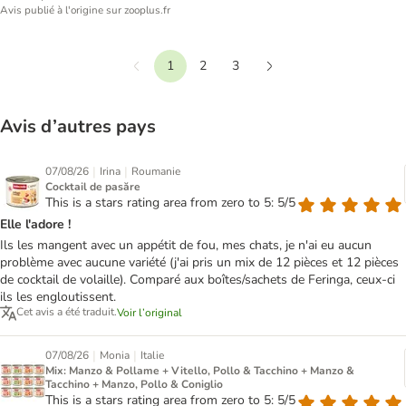
Avis publié à l'origine sur zooplus.fr
1
2
3
Précédent
Suivant
Avis d’autres pays
|
|
07/08/26
Irina
Roumanie
Cocktail de pasăre
This is a stars rating area from zero to 5: 5/5
Elle l'adore !
Ils les mangent avec un appétit de fou, mes chats, je n'ai eu aucun
problème avec aucune variété (j'ai pris un mix de 12 pièces et 12 pièces
de cocktail de volaille). Comparé aux boîtes/sachets de Feringa, ceux-ci
ils les engloutissent.
Cet avis a été traduit.
Voir l’original
|
|
07/08/26
Monia
Italie
Mix: Manzo & Pollame + Vitello, Pollo & Tacchino + Manzo &
Tacchino + Manzo, Pollo & Coniglio
This is a stars rating area from zero to 5: 5/5