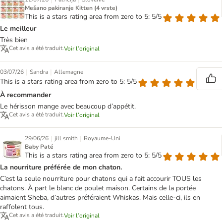
Mešano pakiranje Kitten (4 vrste)
This is a stars rating area from zero to 5: 5/5
Le meilleur
Très bien
Cet avis a été traduit.
Voir l’original
|
|
03/07/26
Sandra
Allemagne
This is a stars rating area from zero to 5: 5/5
À recommander
Le hérisson mange avec beaucoup d’appétit.
Cet avis a été traduit.
Voir l’original
|
|
29/06/26
jill smith
Royaume-Uni
Baby Paté
This is a stars rating area from zero to 5: 5/5
La nourriture préférée de mon chaton.
C’est la seule nourriture pour chatons qui a fait accourir TOUS les
chatons. À part le blanc de poulet maison. Certains de la portée
aimaient Sheba, d’autres préféraient Whiskas. Mais celle-ci, ils en
raffolent tous.
Cet avis a été traduit.
Voir l’original