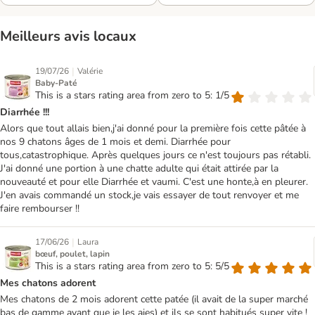
Meilleurs avis locaux
|
19/07/26
Valérie
Baby-Paté
This is a stars rating area from zero to 5: 1/5
Diarrhée !!!
Alors que tout allais bien,j'ai donné pour la première fois cette pâtée à
nos 9 chatons âges de 1 mois et demi. Diarrhée pour
tous,catastrophique. Après quelques jours ce n'est toujours pas rétabli.
J'ai donné une portion à une chatte adulte qui était attirée par la
nouveauté et pour elle Diarrhée et vaumi. C'est une honte,à en pleurer.
J'en avais commandé un stock,je vais essayer de tout renvoyer et me
faire rembourser !!
|
17/06/26
Laura
bœuf, poulet, lapin
This is a stars rating area from zero to 5: 5/5
Mes chatons adorent
Mes chatons de 2 mois adorent cette patée (il avait de la super marché
bas de gamme avant que je les aies) et ils se sont habitués super vite !