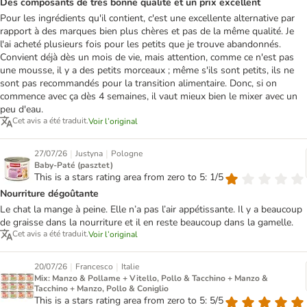
Des composants de très bonne qualité et un prix excellent
Pour les ingrédients qu'il contient, c'est une excellente alternative par
rapport à des marques bien plus chères et pas de la même qualité. Je
l'ai acheté plusieurs fois pour les petits que je trouve abandonnés.
Convient déjà dès un mois de vie, mais attention, comme ce n'est pas
une mousse, il y a des petits morceaux ; même s'ils sont petits, ils ne
sont pas recommandés pour la transition alimentaire. Donc, si on
commence avec ça dès 4 semaines, il vaut mieux bien le mixer avec un
peu d'eau.
Cet avis a été traduit.
Voir l’original
|
|
27/07/26
Justyna
Pologne
Baby-Paté (pasztet)
This is a stars rating area from zero to 5: 1/5
Nourriture dégoûtante
Le chat la mange à peine. Elle n’a pas l’air appétissante. Il y a beaucoup
de graisse dans la nourriture et il en reste beaucoup dans la gamelle.
Cet avis a été traduit.
Voir l’original
|
|
20/07/26
Francesco
Italie
Mix: Manzo & Pollame + Vitello, Pollo & Tacchino + Manzo &
Tacchino + Manzo, Pollo & Coniglio
This is a stars rating area from zero to 5: 5/5