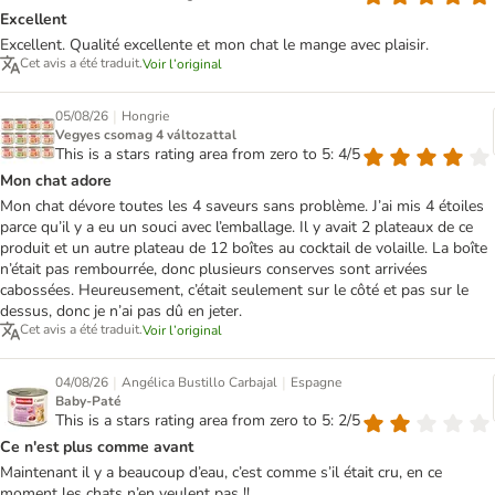
Excellent
Excellent. Qualité excellente et mon chat le mange avec plaisir.
Cet avis a été traduit.
Voir l’original
|
05/08/26
Hongrie
Vegyes csomag 4 változattal
This is a stars rating area from zero to 5: 4/5
Mon chat adore
Mon chat dévore toutes les 4 saveurs sans problème. J’ai mis 4 étoiles
parce qu’il y a eu un souci avec l’emballage. Il y avait 2 plateaux de ce
produit et un autre plateau de 12 boîtes au cocktail de volaille. La boîte
n’était pas rembourrée, donc plusieurs conserves sont arrivées
cabossées. Heureusement, c’était seulement sur le côté et pas sur le
dessus, donc je n’ai pas dû en jeter.
Cet avis a été traduit.
Voir l’original
|
|
04/08/26
Angélica Bustillo Carbajal
Espagne
Baby-Paté
This is a stars rating area from zero to 5: 2/5
Ce n'est plus comme avant
Maintenant il y a beaucoup d’eau, c’est comme s’il était cru, en ce
moment les chats n’en veulent pas !!