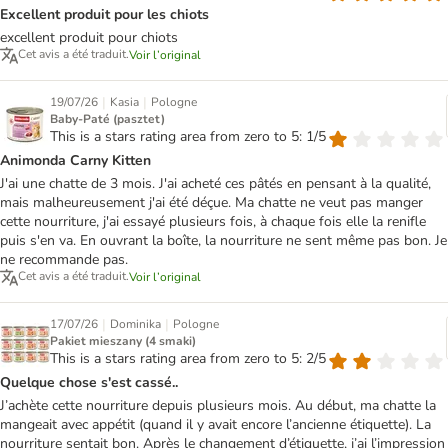
Excellent produit pour les chiots
excellent produit pour chiots
Cet avis a été traduit.
Voir l’original
|
|
19/07/26
Kasia
Pologne
Baby-Paté (pasztet)
This is a stars rating area from zero to 5: 1/5
Animonda Carny Kitten
J'ai une chatte de 3 mois. J'ai acheté ces pâtés en pensant à la qualité,
mais malheureusement j'ai été déçue. Ma chatte ne veut pas manger
cette nourriture, j'ai essayé plusieurs fois, à chaque fois elle la renifle
puis s'en va. En ouvrant la boîte, la nourriture ne sent même pas bon. Je
ne recommande pas.
Cet avis a été traduit.
Voir l’original
|
|
17/07/26
Dominika
Pologne
Pakiet mieszany (4 smaki)
This is a stars rating area from zero to 5: 2/5
Quelque chose s'est cassé..
J’achète cette nourriture depuis plusieurs mois. Au début, ma chatte la
mangeait avec appétit (quand il y avait encore l’ancienne étiquette). La
nourriture sentait bon. Après le changement d’étiquette, j’ai l’impression