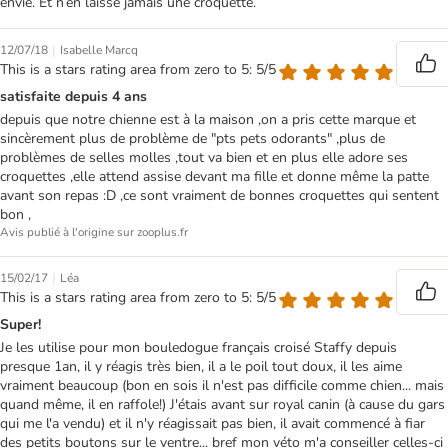
envie. Et n’en laisse jamais une croquette.
|
12/07/18
Isabelle Marcq
This is a stars rating area from zero to 5: 5/5
satisfaite depuis 4 ans
depuis que notre chienne est à la maison ,on a pris cette marque et
sincèrement plus de problème de "pts pets odorants" ,plus de
problèmes de selles molles ,tout va bien et en plus elle adore ses
croquettes ,elle attend assise devant ma fille et donne même la patte
avant son repas :D ,ce sont vraiment de bonnes croquettes qui sentent
bon ,
Avis publié à l'origine sur zooplus.fr
|
15/02/17
Léa
This is a stars rating area from zero to 5: 5/5
Super!
Je les utilise pour mon bouledogue français croisé Staffy depuis
presque 1an, il y réagis très bien, il a le poil tout doux, il les aime
vraiment beaucoup (bon en sois il n'est pas difficile comme chien... mais
quand même, il en raffole!) J'étais avant sur royal canin (à cause du gars
qui me l'a vendu) et il n'y réagissait pas bien, il avait commencé à fiar
des petits boutons sur le ventre... bref mon véto m'a conseiller celles-ci