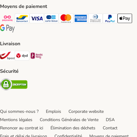
Moyens de paiement
Payconiq Payment Method
bancontact Payment Method
Visa Payment Method
carte bleue Payment Method
Master card Payment Method
American express Payment Meth
Diners club Payment Met
Paypal Payment 
Apple Pa
Google Pay Payment Method
Livraison
Bpost Shipping Method
DPD Shipping Method
Mondial relay Shipping Method
Sécurité
Security
Qui sommes-nous ?
Emplois
Corporate website
Mentions légales
Conditions Générales de Vente
DSA
Renoncer au contrat ici
Élimination des déchets
Contact
Frais et délai de livraison
Confidentialité
Moyens de paiement