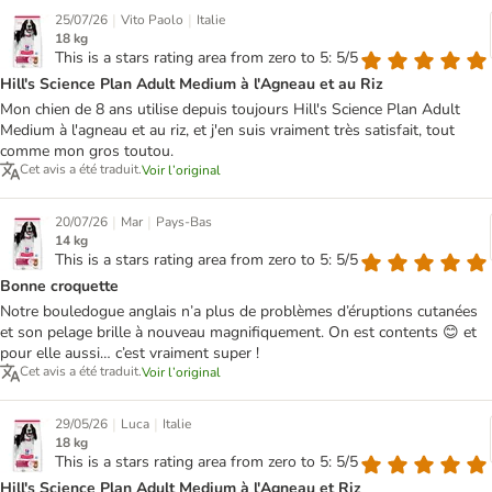
|
|
25/07/26
Vito Paolo
Italie
18 kg
This is a stars rating area from zero to 5: 5/5
Hill's Science Plan Adult Medium à l'Agneau et au Riz
Mon chien de 8 ans utilise depuis toujours Hill's Science Plan Adult
Medium à l'agneau et au riz, et j'en suis vraiment très satisfait, tout
comme mon gros toutou.
Cet avis a été traduit.
Voir l’original
|
|
20/07/26
Mar
Pays-Bas
14 kg
This is a stars rating area from zero to 5: 5/5
Bonne croquette
Notre bouledogue anglais n’a plus de problèmes d’éruptions cutanées
et son pelage brille à nouveau magnifiquement. On est contents 😊 et
pour elle aussi… c’est vraiment super !
Cet avis a été traduit.
Voir l’original
|
|
29/05/26
Luca
Italie
18 kg
This is a stars rating area from zero to 5: 5/5
Hill's Science Plan Adult Medium à l'Agneau et Riz