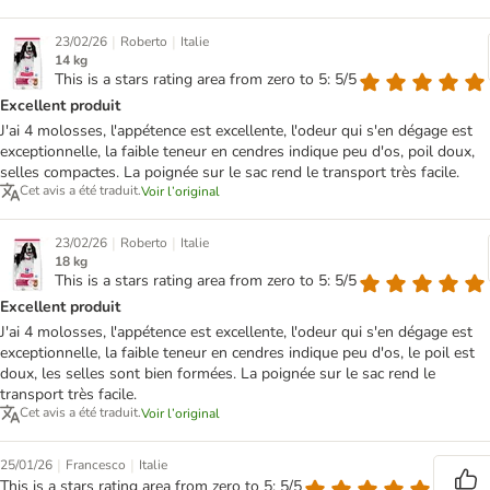
|
|
23/02/26
Roberto
Italie
14 kg
This is a stars rating area from zero to 5: 5/5
Excellent produit
J'ai 4 molosses, l'appétence est excellente, l'odeur qui s'en dégage est
exceptionnelle, la faible teneur en cendres indique peu d'os, poil doux,
selles compactes. La poignée sur le sac rend le transport très facile.
Cet avis a été traduit.
Voir l’original
|
|
23/02/26
Roberto
Italie
18 kg
This is a stars rating area from zero to 5: 5/5
Excellent produit
J'ai 4 molosses, l'appétence est excellente, l'odeur qui s'en dégage est
exceptionnelle, la faible teneur en cendres indique peu d'os, le poil est
doux, les selles sont bien formées. La poignée sur le sac rend le
transport très facile.
Cet avis a été traduit.
Voir l’original
|
|
25/01/26
Francesco
Italie
This is a stars rating area from zero to 5: 5/5