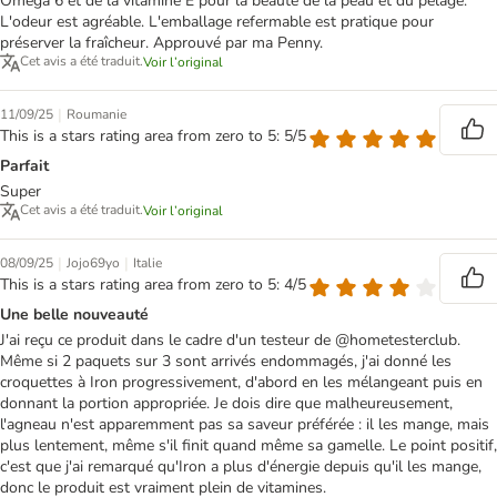
Oméga 6 et de la vitamine E pour la beauté de la peau et du pelage.
L'odeur est agréable. L'emballage refermable est pratique pour
préserver la fraîcheur. Approuvé par ma Penny.
Cet avis a été traduit.
Voir l’original
|
11/09/25
Roumanie
This is a stars rating area from zero to 5: 5/5
Parfait
Super
Cet avis a été traduit.
Voir l’original
|
|
08/09/25
Jojo69yo
Italie
This is a stars rating area from zero to 5: 4/5
Une belle nouveauté
J'ai reçu ce produit dans le cadre d'un testeur de @hometesterclub.
Même si 2 paquets sur 3 sont arrivés endommagés, j'ai donné les
croquettes à Iron progressivement, d'abord en les mélangeant puis en
donnant la portion appropriée. Je dois dire que malheureusement,
l'agneau n'est apparemment pas sa saveur préférée : il les mange, mais
plus lentement, même s'il finit quand même sa gamelle. Le point positif,
c'est que j'ai remarqué qu'Iron a plus d'énergie depuis qu'il les mange,
donc le produit est vraiment plein de vitamines.