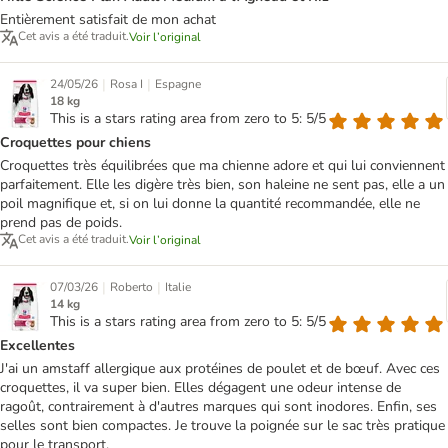
Entièrement satisfait de mon achat
Cet avis a été traduit.
Voir l’original
|
|
24/05/26
Rosa I
Espagne
18 kg
This is a stars rating area from zero to 5: 5/5
Croquettes pour chiens
Croquettes très équilibrées que ma chienne adore et qui lui conviennent
parfaitement. Elle les digère très bien, son haleine ne sent pas, elle a un
poil magnifique et, si on lui donne la quantité recommandée, elle ne
prend pas de poids.
Cet avis a été traduit.
Voir l’original
|
|
07/03/26
Roberto
Italie
14 kg
This is a stars rating area from zero to 5: 5/5
Excellentes
J'ai un amstaff allergique aux protéines de poulet et de bœuf. Avec ces
croquettes, il va super bien. Elles dégagent une odeur intense de
ragoût, contrairement à d'autres marques qui sont inodores. Enfin, ses
selles sont bien compactes. Je trouve la poignée sur le sac très pratique
pour le transport.