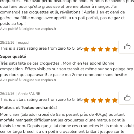
croquettes... Elle avait perdu beaucoup de poids et nous ne savions plus
quoi faire pour qu'elle grossisse et prenne plaisir à manger. J'ai
commandé ses croquettes et là, révélations ! Après 1 an et demi de
galère, ma fifille mange avec appétit, a un poil parfait, pas de gaz et
poids au top !
Avis publié à l'origine sur zooplus.fr
|
28/11/16
magali
This is a stars rating area from zero to 5: 5/5
Super qualité
Très satisfaite de ces croquettes . Mon chien les adore! Bonne
composition. Effets visibles sur son transit et même sur son pelage bcp
plus doux qu'auparavant! Je passe ma 2eme commande sans hesiter
Avis publié à l'origine sur zooplus.fr
|
26/11/16
Annie FAURE
This is a stars rating area from zero to 5: 5/5
Maitres et Toutou enchantés!
Mon chien (labrador croisé de 9ans pesant près de 40kgs) pourtant
morfale mangeait difficilement les croquettes d'une marque dont je
tairais le nom. Depuis que je lui donne ces croquettes Hills mature adult
senior large breed, il a un poil incroyablement brillant jusque sur le