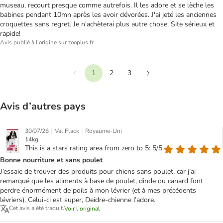
museau, recourt presque comme autrefois. Il les adore et se lèche les
babines pendant 10mn après les avoir dévorées. J'ai jeté les anciennes
croquettes sans regret. Je n'achèterai plus autre chose. Site sérieux et
rapide!
Avis publié à l'origine sur zooplus.fr
1
2
3
Précédent
Suivant
Avis d’autres pays
|
|
30/07/26
Val Flack
Royaume-Uni
14kg
This is a stars rating area from zero to 5: 5/5
Bonne nourriture et sans poulet
J’essaie de trouver des produits pour chiens sans poulet, car j’ai
remarqué que les aliments à base de poulet, dinde ou canard font
perdre énormément de poils à mon lévrier (et à mes précédents
lévriers). Celui-ci est super, Deidre-chienne l’adore.
Cet avis a été traduit.
Voir l’original