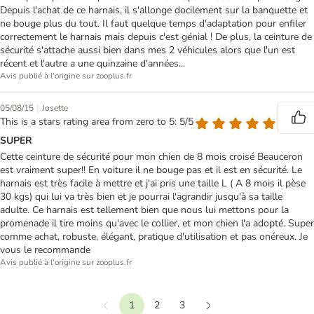
Depuis l'achat de ce harnais, il s'allonge docilement sur la banquette et
ne bouge plus du tout. Il faut quelque temps d'adaptation pour enfiler
correctement le harnais mais depuis c'est génial ! De plus, la ceinture de
sécurité s'attache aussi bien dans mes 2 véhicules alors que l'un est
récent et l'autre a une quinzaine d'années...
Avis publié à l'origine sur zooplus.fr
|
05/08/15
Josette
This is a stars rating area from zero to 5: 5/5
SUPER
Cette ceinture de sécurité pour mon chien de 8 mois croisé Beauceron
est vraiment super!! En voiture il ne bouge pas et il est en sécurité. Le
harnais est très facile à mettre et j'ai pris une taille L ( A 8 mois il pèse
30 kgs) qui lui va très bien et je pourrai l'agrandir jusqu'à sa taille
adulte. Ce harnais est tellement bien que nous lui mettons pour la
promenade il tire moins qu'avec le collier, et mon chien l'a adopté. Super
comme achat, robuste, élégant, pratique d'utilisation et pas onéreux. Je
vous le recommande
Avis publié à l'origine sur zooplus.fr
1
2
3
Précédent