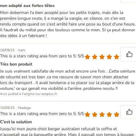
non adapté aux fortes têtes
Mon doberman l'a bien accepté pour les petits trajets, mais dès la
première longue route, il a mangé la sangle, en silence. on s'en est
rendu compte quand on s'est arrêté faire une pose au bout d'une heure.
Il faudrait du métal pour des toutous comme le mien. Si ça peut donner
des idées à un fabricant !
|
16/09/15
nars
This is a stars rating area from zero to 5: 5/5
Très bon produit
Je suis vraiment satisfaite de mon achat encore une fois . ,Cette ceinture
de sécurité est tres bien ,ca me rassure de savoir mon chien attacher
lors du transport . Il avait tendance a se placer sur la plage arrière de la
voiture,' ce qui genait ma visibilité a l'arrière ,probleme resolu !!
Avis publié à l'origine sur zooplus.fr
|
15/09/15
Nadege
This is a stars rating area from zero to 5: 5/5
C'est la solution
Jusqu'ici mon jeune chiot berger australien refusait le coffre et
n'acceptait que la banquette arrière. Mais il passait son temps à bouger.