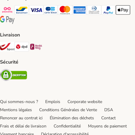
Payconiq Payment Method
bancontact Payment Method
Visa Payment Method
carte bleue Payment Method
Master card Payment Method
American express Payment Meth
Diners club Payment Met
Paypal Payment 
Apple Pa
Google Pay Payment Method
Livraison
Bpost Shipping Method
DPD Shipping Method
Mondial relay Shipping Method
Sécurité
Security
Qui sommes-nous ?
Emplois
Corporate website
Mentions légales
Conditions Générales de Vente
DSA
Renoncer au contrat ici
Élimination des déchets
Contact
Frais et délai de livraison
Confidentialité
Moyens de paiement
Virement bancaire
Déclaration d'accessibilité