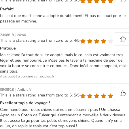
This is a stars rating area from zero to 5: 5/5
Parfait!
Le seul que ma chienne a adopté durablement! Et pas de souci pour le
passage en machine.
|
24/08/18
caro61
This is a stars rating area from zero to 5: 4/5
Pratique
Ma chienne l'a tout de suite adopté, mais le coussin est vraiment très
léger et peu rembourré. Je n'ose pas le laver à la machine de peur de
voir la bourre se concentrer en boules. Donc idéal comme appoint, mais
sans plus.
Avis publié à l'origine sur zooplus.fr
|
09/08/18
Ardizio.V
This is a stars rating area from zero to 5: 5/5
Excellent tapis de voyage !
Commandé pour deux chiens qui ne s’en séparent plus ! Un Lhassa
Apso et un Coton de Tulear qui s’entendent à merveille à deux dessus.
Il est assez large pour les petits et moyens chiens. Quand il n’y en a
qu’un, on replie le tapis est c’est top aussi !