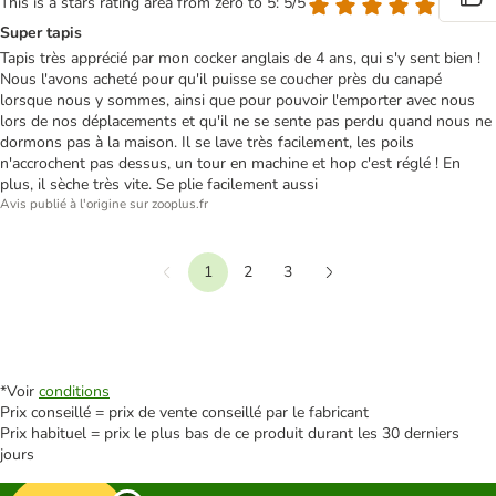
This is a stars rating area from zero to 5: 5/5
Super tapis
Tapis très apprécié par mon cocker anglais de 4 ans, qui s'y sent bien !
Nous l'avons acheté pour qu'il puisse se coucher près du canapé
lorsque nous y sommes, ainsi que pour pouvoir l'emporter avec nous
lors de nos déplacements et qu'il ne se sente pas perdu quand nous ne
dormons pas à la maison. Il se lave très facilement, les poils
n'accrochent pas dessus, un tour en machine et hop c'est réglé ! En
plus, il sèche très vite. Se plie facilement aussi
Avis publié à l'origine sur zooplus.fr
1
2
3
Précédent
Suivant
*Voir
conditions
Prix conseillé = prix de vente conseillé par le fabricant
Prix habituel = prix le plus bas de ce produit durant les 30 derniers
jours