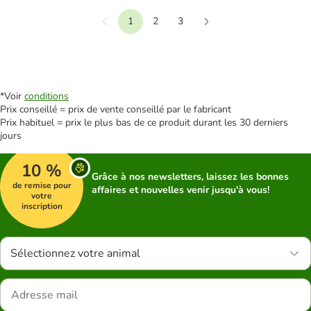
1
2
3
Précédent
Suivant
*Voir
conditions
Prix conseillé = prix de vente conseillé par le fabricant
Prix habituel = prix le plus bas de ce produit durant les 30 derniers
jours
10 %
Grâce à nos newsletters, laissez les bonnes
de remise pour
affaires et nouvelles venir jusqu'à vous!
votre
inscription
Sélectionnez votre animal