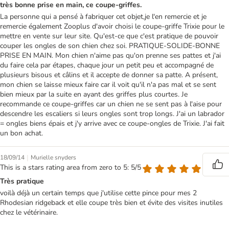
très bonne prise en main, ce coupe-griffes.
La personne qui a pensé à fabriquer cet objet,je l'en remercie et je
remercie également Zooplus d'avoir choisi le coupe-griffe Trixie pour le
mettre en vente sur leur site. Qu'est-ce que c'est pratique de pouvoir
couper les ongles de son chien chez soi. PRATIQUE-SOLIDE-BONNE
PRISE EN MAIN. Mon chien n'aime pas qu'on prenne ses pattes et j'ai
du faire cela par étapes, chaque jour un petit peu et accompagné de
plusieurs bisous et câlins et il accepte de donner sa patte. A présent,
mon chien se laisse mieux faire car il voit qu'il n'a pas mal et se sent
bien mieux par la suite en ayant des griffes plus courtes. Je
recommande ce coupe-griffes car un chien ne se sent pas à l'aise pour
descendre les escaliers si leurs ongles sont trop longs. J'ai un labrador
= ongles biens épais et j'y arrive avec ce coupe-ongles de Trixie. J'ai fait
un bon achat.
|
18/09/14
Murielle snyders
This is a stars rating area from zero to 5: 5/5
Très pratique
voilà déjà un certain temps que j'utilise cette pince pour mes 2
Rhodesian ridgeback et elle coupe très bien et évite des visites inutiles
chez le vétérinaire.