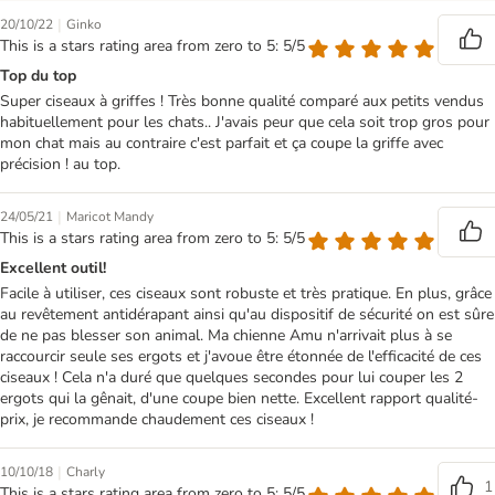
|
20/10/22
Ginko
This is a stars rating area from zero to 5: 5/5
Top du top
Super ciseaux à griffes ! Très bonne qualité comparé aux petits vendus
habituellement pour les chats.. J'avais peur que cela soit trop gros pour
mon chat mais au contraire c'est parfait et ça coupe la griffe avec
précision ! au top.
|
24/05/21
Maricot Mandy
This is a stars rating area from zero to 5: 5/5
Excellent outil!
Facile à utiliser, ces ciseaux sont robuste et très pratique. En plus, grâce
au revêtement antidérapant ainsi qu'au dispositif de sécurité on est sûre
de ne pas blesser son animal. Ma chienne Amu n'arrivait plus à se
raccourcir seule ses ergots et j'avoue être étonnée de l'efficacité de ces
ciseaux ! Cela n'a duré que quelques secondes pour lui couper les 2
ergots qui la gênait, d'une coupe bien nette. Excellent rapport qualité-
prix, je recommande chaudement ces ciseaux !
|
10/10/18
Charly
1
This is a stars rating area from zero to 5: 5/5