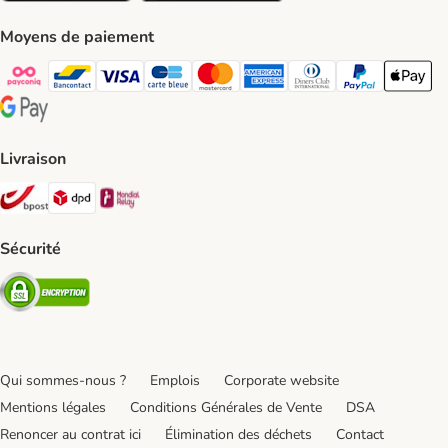
Moyens de paiement
Payconiq Payment Method
bancontact Payment Method
Visa Payment Method
carte bleue Payment Method
Master card Payment Method
American express Payment Meth
Diners club Payment Met
Paypal Payment 
Apple Pa
Google Pay Payment Method
Livraison
Bpost Shipping Method
DPD Shipping Method
Mondial relay Shipping Method
Sécurité
Security
Qui sommes-nous ?
Emplois
Corporate website
Mentions légales
Conditions Générales de Vente
DSA
Renoncer au contrat ici
Élimination des déchets
Contact