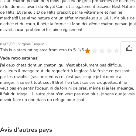
J'ai un chaton persan de 6 mois qui a eu de gros problèmes de diarhées.
Je lui donnais avant du Royal Canin. J'ai également essayer Best Nature
de Hills. Et j'ai eu l'ID de Hills prescrit par le vétérinaire et rien ne
marchait!! Les almo nature ont un effet miraculeux sur lui. Il n'a plus de
diarhée et du coup, il pète la forme :-) Mon deuxième chaton persan (qui
n'avait aucun problème) les aime également.
|
01/09/09
Virginie Carquin
This is a stars rating area from zero to 5: 1/5
Vade retro satanas!
j'ai deux chats dont un chaton, qui n'est absolument pas difficile,
d'ailleurs il mange tout, du roquefort à la glace à la fraise en passant
par les raviolis.. (rassurez-vous ce n'est pas ce que je lui donne à
manger, il se sert tout seul !) Bref !! en tout cas ces croquettes, il ne
veut pas en sentir l'odeur, ni de loin ni de prés, même si je les mélange,
il fait du triage.... L'autre chat n'en veut pas non plus, je sens que je vais
devoir faire un don dans un refuge pour chat.
Avis d’autres pays