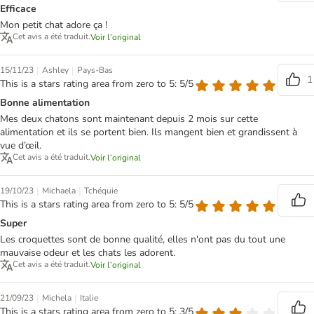
Efficace
Mon petit chat adore ça !
Cet avis a été traduit.
Voir l’original
|
|
15/11/23
Ashley
Pays-Bas
1
This is a stars rating area from zero to 5: 5/5
Bonne alimentation
Mes deux chatons sont maintenant depuis 2 mois sur cette
alimentation et ils se portent bien. Ils mangent bien et grandissent à
vue d’œil.
Cet avis a été traduit.
Voir l’original
|
|
19/10/23
Michaela
Tchéquie
This is a stars rating area from zero to 5: 5/5
Super
Les croquettes sont de bonne qualité, elles n'ont pas du tout une
mauvaise odeur et les chats les adorent.
Cet avis a été traduit.
Voir l’original
|
|
21/09/23
Michela
Italie
This is a stars rating area from zero to 5: 3/5