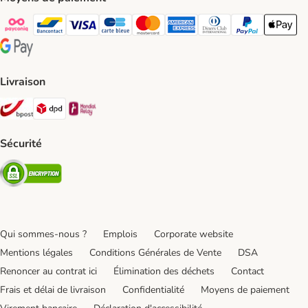
Payconiq Payment Method
bancontact Payment Method
Visa Payment Method
carte bleue Payment Method
Master card Payment Method
American express Payment Meth
Diners club Payment Met
Paypal Payment 
Apple Pa
Google Pay Payment Method
Livraison
Bpost Shipping Method
DPD Shipping Method
Mondial relay Shipping Method
Sécurité
Security
Qui sommes-nous ?
Emplois
Corporate website
Mentions légales
Conditions Générales de Vente
DSA
Renoncer au contrat ici
Élimination des déchets
Contact
Frais et délai de livraison
Confidentialité
Moyens de paiement