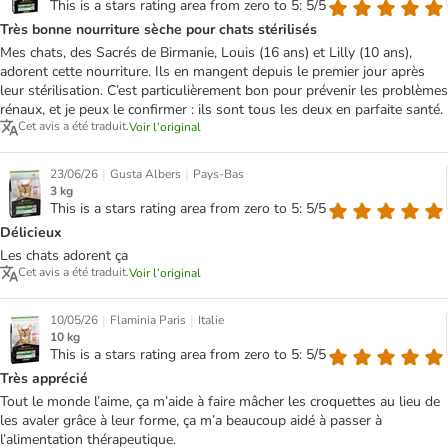
This is a stars rating area from zero to 5: 5/5
Très bonne nourriture sèche pour chats stérilisés
Mes chats, des Sacrés de Birmanie, Louis (16 ans) et Lilly (10 ans),
adorent cette nourriture. Ils en mangent depuis le premier jour après
leur stérilisation. C’est particulièrement bon pour prévenir les problèmes
rénaux, et je peux le confirmer : ils sont tous les deux en parfaite santé.
Cet avis a été traduit.
Voir l’original
|
|
23/06/26
Gusta Albers
Pays-Bas
3 kg
This is a stars rating area from zero to 5: 5/5
Délicieux
Les chats adorent ça
Cet avis a été traduit.
Voir l’original
|
|
10/05/26
Flaminia Paris
Italie
10 kg
This is a stars rating area from zero to 5: 5/5
Très apprécié
Tout le monde l’aime, ça m’aide à faire mâcher les croquettes au lieu de
les avaler grâce à leur forme, ça m’a beaucoup aidé à passer à
l’alimentation thérapeutique.