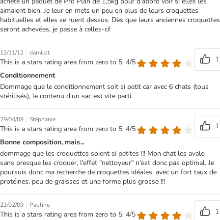
acheté un paquet de Pro Plan de 1,5kg pour d'abord voir si elles les
aimaient bien. Je leur en mets un peu en plus de leurs croquettes
habituelles et elles se ruent dessus. Dès que leurs anciennes croquettes
seront achevées, je passe à celles-ci!
|
12/11/12
damilot
1
This is a stars rating area from zero to 5: 4/5
Conditionnement
Dommage que le conditionnement soit si petit car avec 6 chats (tous
stérilisés), le contenu d'un sac est vite parti.
|
29/04/09
Stéphanie
1
This is a stars rating area from zero to 5: 4/5
Bonne composition, mais...
dommage que les croquettes soient si petites !!! Mon chat les avale
sans presque les croquer, l'effet "nettoyeur" n'est donc pas optimal. Je
poursuis donc ma recherche de croquettes idéales, avec un fort taux de
protéines, peu de graisses et une forme plus grosse !!!
|
21/02/09
Pauline
1
This is a stars rating area from zero to 5: 4/5