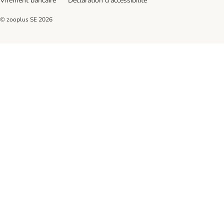
Virement bancaire
Déclaration d'accessibilité
© zooplus SE
2026