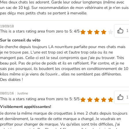
Mes deux chats les adorent. Garde leur odeur longtemps (même avec
un sac de 10 kg). Sur recommandation de mon vétérinaire et je n'en suis
pas déçu mes petits chats se portent à merveille.
19/09/18
1
This is a stars rating area from zero to 5: 4/5
Sur le conseil du véto
Je cherche depuis toujours LA nourriture parfaite pour mes chats mais
je ne trouve pas. L'une est trop ceci et l'autre trop cela ou ils ne
mangent pas. Celle-ci est le seul compromis que j'aie pu trouver. Très
beau poil. Pas de prise de poids et ils en raffolent. Par contre, et je ne
sais pas pourquoi, ils boudent les croquettes en conditionnement de 10
kilos même si je viens de l'ouvrir... elles ne semblent pas différentes.
Des diables !
|
08/01/16
Justine
1
This is a stars rating area from zero to 5: 5/5
Visiblement appétissantes!
Je donne la même marque de croquettes à mes 2 chats depuis toujours
et dernièrement, la recette de cette marque a changé. Je voudrais en
profiter pour changer de marque. Vu qu'elles sont très difficiles, j'ai