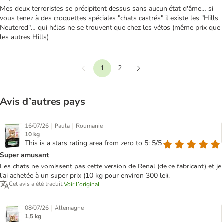
Mes deux terroristes se précipitent dessus sans aucun état d'âme… si
vous tenez à des croquettes spéciales "chats castrés" il existe les "Hills
Neutered"… qui hélas ne se trouvent que chez les vétos (même prix que
les autres Hills)
1
2
Précédent
Suivant
Avis d’autres pays
|
|
16/07/26
Paula
Roumanie
10 kg
This is a stars rating area from zero to 5: 5/5
Super amusant
Les chats ne vomissent pas cette version de Renal (de ce fabricant) et je
l'ai achetée à un super prix (10 kg pour environ 300 lei).
Cet avis a été traduit.
Voir l’original
|
08/07/26
Allemagne
1,5 kg