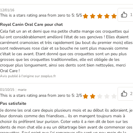
12/01/16
1
This is a stars rating area from zero to 5: 5/5
Royal Canin Oral Care pour chat
Cela fait un an et demi que ma petite chatte mange ces croquettes qui
lui ont considérablement amélioré l'état de ses gencives ! Elles étaient
carrément cramoisies et très rapidement (au bout du premier mois) elles
sont redevenues rose clair et sa bouche ne sent plus mauvais comme
c'était le cas avant. Etant donné que ces croquettes sont un peu plus
grosses que les croquettes traditionnelles, elle est obligée de les
croquer plus longuement, ainsi ses dents sont bien nettoyées, merci
Oral Care !
Avis publié à l'origine sur zooplus.fr
|
01/10/15
marie
2
This is a stars rating area from zero to 5: 2/5
Pas satisfaite
Je donne les oral care depuis plusieurs mois et au début ils adoraient, je
leur donnais comme des friandises... ils en mangent toujours mais à
choisir ils préfèrent leur purizon. Coter veto il a rien dit de bon sur les
dents de mon chat elle a eu un détartrage bien avant de commencer ces
croquettes. Seul point que j'ai remarquer elle sent un peu moin de la